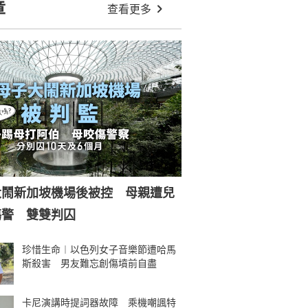
章
查看更多
大鬧新加坡機場後被控 母親遭兒
傷警 雙雙判囚
珍惜生命︱以色列女子音樂節遭哈馬
斯殺害 男友難忘創傷墳前自盡
卡尼演講時提詞器故障 乘機嘲諷特