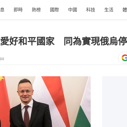
息
即時
熱榜
國際
中國
科技
生活
體
愛好和平國家 同為實現俄烏停
:00