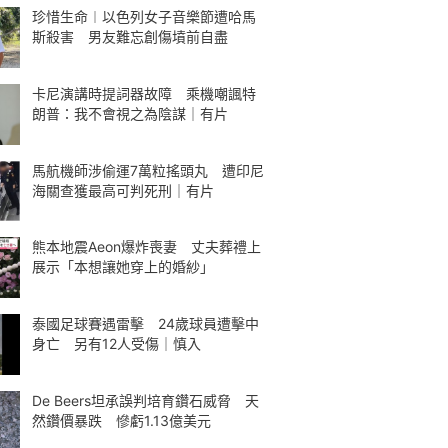
珍惜生命︱以色列女子音樂節遭哈馬
斯殺害 男友難忘創傷墳前自盡
卡尼演講時提詞器故障 乘機嘲諷特
朗普：我不會視之為陰謀｜有片
馬航機師涉偷運7萬粒搖頭丸 遭印尼
海關查獲最高可判死刑｜有片
熊本地震Aeon爆炸喪妻 丈夫葬禮上
展示「本想讓她穿上的婚紗」
泰國足球賽遇雷擊 24歲球員遭擊中
身亡 另有12人受傷｜慎入
De Beers坦承誤判培育鑽石威脅 天
然鑽價暴跌 慘虧1.13億美元