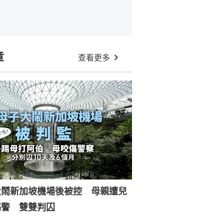
章
查看更多
大鬧新加坡機場後被控 母親遭兒
傷警 雙雙判囚