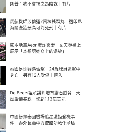
朗普：我不會視之為陰謀｜有片
馬航機師涉偷運7萬粒搖頭丸 遭印尼
海關查獲最高可判死刑｜有片
熊本地震Aeon爆炸喪妻 丈夫葬禮上
展示「本想讓她穿上的婚紗」
泰國足球賽遇雷擊 24歲球員遭擊中
身亡 另有12人受傷｜慎入
De Beers坦承誤判培育鑽石威脅 天
然鑽價暴跌 慘虧1.13億美元
中國粉絲泰國機場追星遭拒登機事
件 泰外長籲中方使館勿激化矛盾