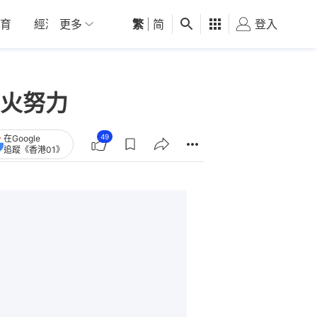
育
經濟
更多
01深圳
繁
觀點
|
简
健康
好食玩飛
登入
女
火努力
49
在Google
追蹤《香港01》