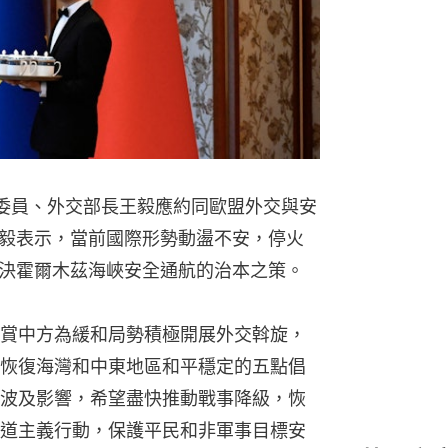
局委員、外交部長王毅應約同歐盟外交與安
毅表示，當前國際形勢動盪不安，停火
決霍爾木茲海峽安全通航的治本之策。
賞中方為緩和局勢積極開展外交斡旋，
恢復海灣和中東地區和平穩定的五點倡
波及影響，希望盡快推動戰事降級，恢
道主義行動，保護平民和非軍事目標安