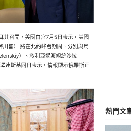
土耳其召開，美國白宮7月5日表示，美國
p，又譯川普） 將在北約峰會期間，分別與烏
Zelenskiy）、敘利亞過渡總統沙拉
行會晤。澤連斯基同日表示，情報顯示俄羅斯正
熱門文