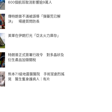
600個航班取消影響逾9萬人
傳特朗普不滿被誤導「彈藥荒已解
決」 場邊質問防長
美軍在伊朗打光「亞太火力庫存」
特朗普正式簽署行政令 對多晶矽及
衍生產品加徵關稅
熊本7.1級地震襲醫院 手術室劇烈搖
晃 醫生奮身護病人｜有片