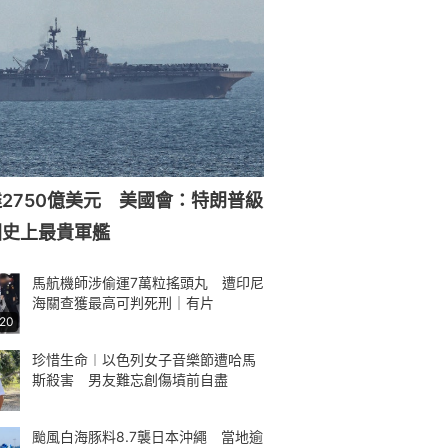
2750億美元 美國會：特朗普級
國史上最貴軍艦
馬航機師涉偷運7萬粒搖頭丸 遭印尼
海關查獲最高可判死刑｜有片
:20
珍惜生命︱以色列女子音樂節遭哈馬
斯殺害 男友難忘創傷墳前自盡
颱風白海豚料8.7襲日本沖繩 當地逾