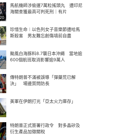
馬航機師涉偷運7萬粒搖頭丸 遭印尼
海關查獲最高可判死刑｜有片
:20
珍惜生命︱以色列女子音樂節遭哈馬
斯殺害 男友難忘創傷墳前自盡
颱風白海豚料8.7襲日本沖繩 當地逾
600個航班取消影響逾9萬人
傳特朗普不滿被誤導「彈藥荒已解
決」 場邊質問防長
美軍在伊朗打光「亞太火力庫存」
特朗普正式簽署行政令 對多晶矽及
衍生產品加徵關稅