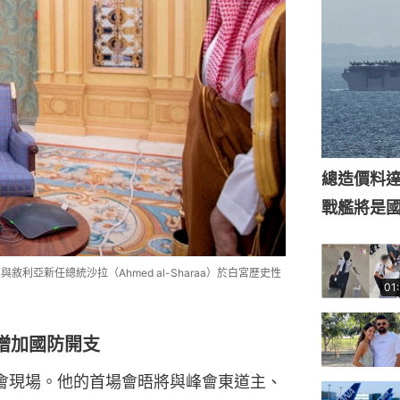
總造價料達
戰艦將是
p）與敘利亞新任總統沙拉（Ahmed al-Sharaa）於白宮歷史性
01
增加國防開支
會現場。他的首場會晤將與峰會東道主、