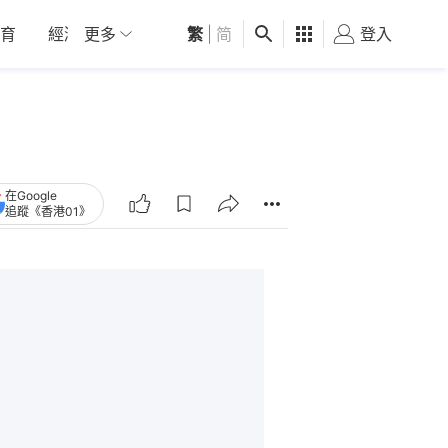
育
經濟
更多
01深圳
繁
觀點
|
简
健康
好食玩飛
登入
女
在Google
追蹤《香港01》