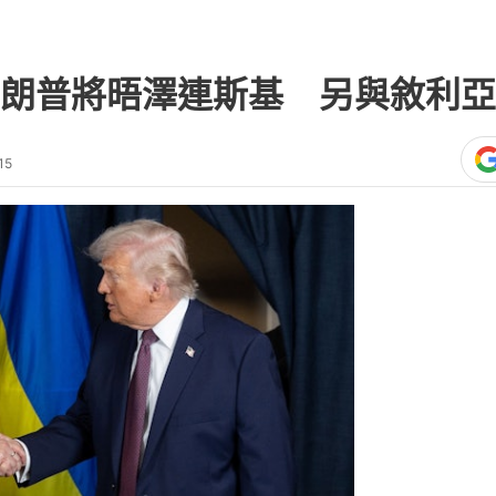
朗普將晤澤連斯基 另與敘利亞
15