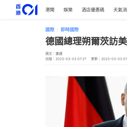
港聞
娛樂
酒店優惠碼
天氣消
國際
即時國際
德國總理朔爾茨訪美
撰文：
蕭通
出版：
2023-03-03 07:27
更新：
2023-03-03 07