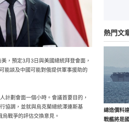
熱門文
z）訪美，預定3月3日與美國總統拜登會面，
可能談及中國可能對俄提供軍事援助的
人計劃會面一個小時。會議首要目的，
行協調，並就與烏克蘭總統澤連斯基
總造價料達
會面及對俄烏戰爭的評估交換意見。
戰艦將是