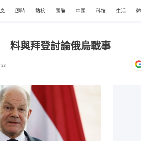
息
即時
熱榜
國際
中國
科技
生活
體
 料與拜登討論俄烏戰事
:28