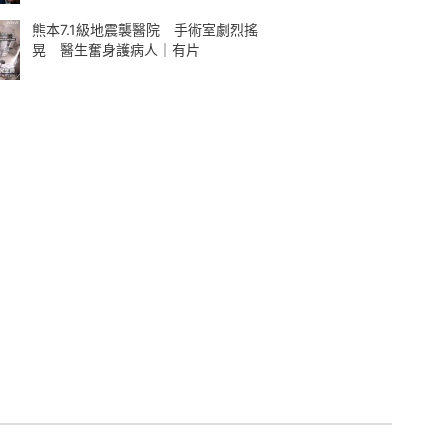
熊本7.1級地震襲醫院 手術室劇烈搖
晃 醫生奮身護病人｜有片