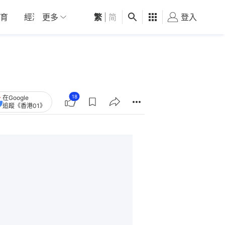
育
經濟
更多
01深圳
繁
觀點
|
简
健康
好食玩飛
登入
女
18
在Google
追蹤《香港01》