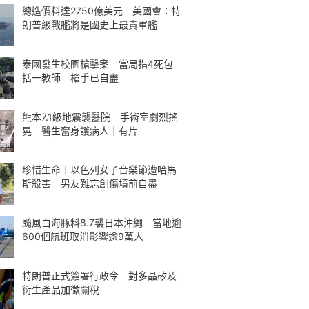
總造價料達2750億美元 美國會：特
朗普級戰艦將是國史上最貴軍艦
泰國發生校園槍擊案 當局指4死包
括一教師 槍手已自盡
熊本7.1級地震襲醫院 手術室劇烈搖
晃 醫生奮身護病人｜有片
珍惜生命︱以色列女子音樂節遭哈馬
斯殺害 男友難忘創傷墳前自盡
颱風白海豚料8.7襲日本沖繩 當地逾
600個航班取消影響逾9萬人
特朗普正式簽署行政令 對多晶矽及
衍生產品加徵關稅