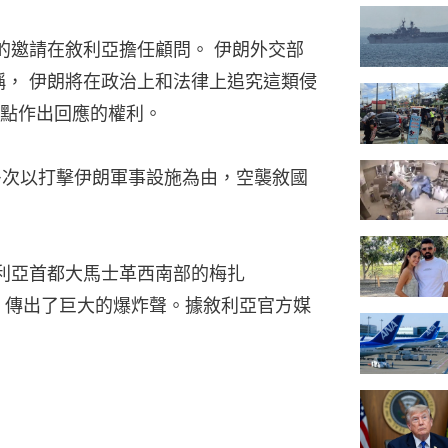
的邀請在敘利亞擔任顧問。 伊朗外交部
ni）稱， 伊朗將在政治上和法律上追究這類侵
點作出回應的權利。
軍多次以打擊伊朗軍事設施為由，空襲敘國
利亞首都大馬士革西南部的梅扎
2日 傳出了巨大的爆炸聲。據敘利亞官方媒