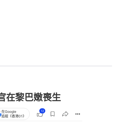
官在黎巴嫩喪生
12
在Google
追蹤《香港01》