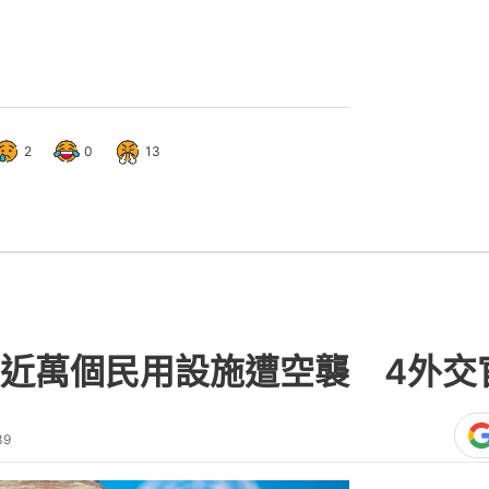
2
0
13
近萬個民用設施遭空襲 4外交
39