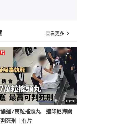
章
查看更多
01:20
涉偷運7萬粒搖頭丸 遭印尼海關
可判死刑｜有片