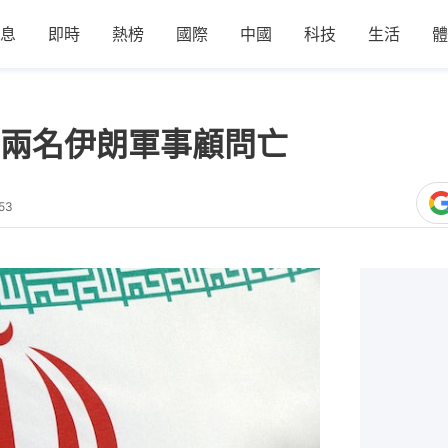
息
即時
熱榜
國際
中國
科技
生活
體
兩名伊朗軍事顧問亡
53