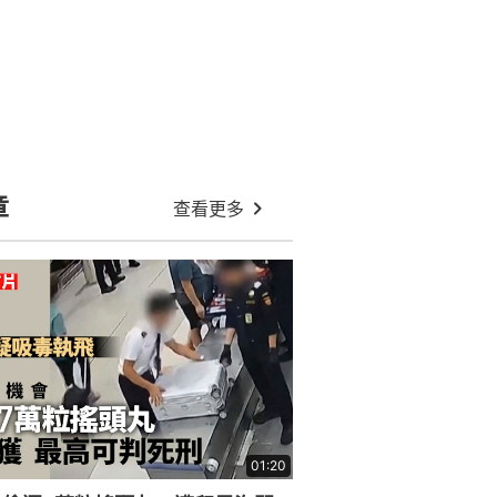
泰國發生校園槍擊案 當局指4死包
括一教師 槍手已自盡
熊本7.1級地震襲醫院 手術室劇烈搖
晃 醫生奮身護病人｜有片
珍惜生命︱以色列女子音樂節遭哈馬
斯殺害 男友難忘創傷墳前自盡
颱風白海豚料8.7襲日本沖繩 當地逾
600個航班取消影響逾9萬人
特朗普正式簽署行政令 對多晶矽及
衍生產品加徵關稅
美軍在伊朗打光「亞太火力庫存」