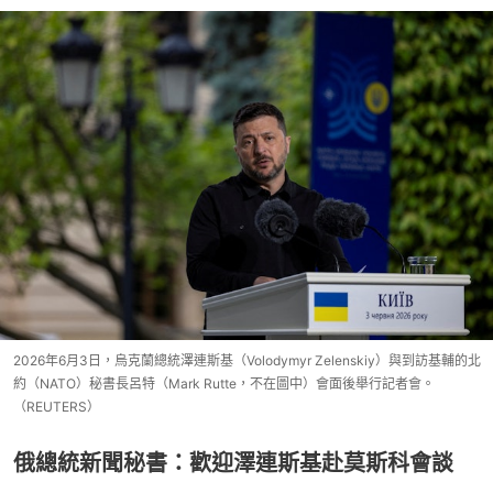
2026年6月3日，烏克蘭總統澤連斯基（Volodymyr Zelenskiy）與到訪基輔的北
約（NATO）秘書長呂特（Mark Rutte，不在圖中）會面後舉行記者會。
（REUTERS）
俄總統新聞秘書：歡迎澤連斯基赴莫斯科會談