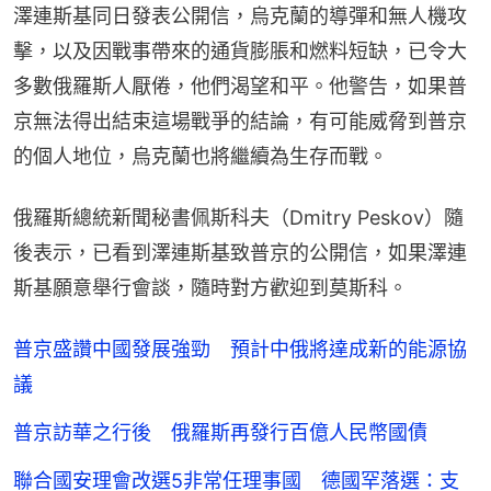
澤連斯基同日發表公開信，烏克蘭的導彈和無人機攻
擊，以及因戰事帶來的通貨膨脹和燃料短缺，已令大
多數俄羅斯人厭倦，他們渴望和平。他警告，如果普
京無法得出結束這場戰爭的結論，有可能威脅到普京
的個人地位，烏克蘭也將繼續為生存而戰。
俄羅斯總統新聞秘書佩斯科夫（Dmitry Peskov）隨
後表示，已看到澤連斯基致普京的公開信，如果澤連
斯基願意舉行會談，隨時對方歡迎到莫斯科。
普京盛讚中國發展強勁 預計中俄將達成新的能源協
議
普京訪華之行後 俄羅斯再發行百億人民幣國債
聯合國安理會改選5非常任理事國 德國罕落選：支