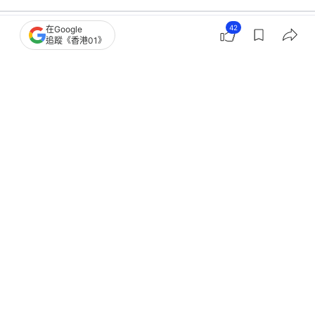
42
在Google
追蹤《香港01》
國際
即時國際
特朗普：阻礙烏克蘭和平協議的並非普
京 而是澤連斯基
撰文：
聯合早報
出版：
2026-01-15 12:15
更新：
2026-01-15 12:26