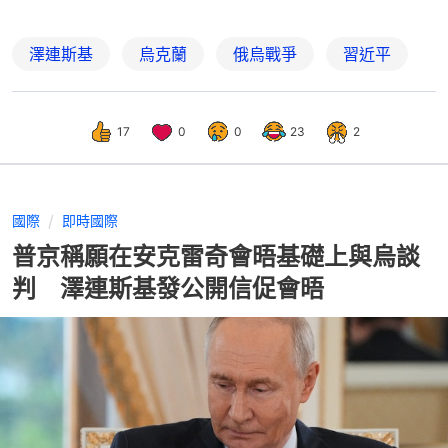
澤連斯基
烏克蘭
俄烏戰爭
習近平
17
0
0
23
2
國際
即時國際
普京稱願在安克雷奇會晤基礎上與烏談
判 澤連斯基發公開信促會晤