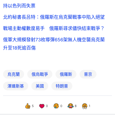
持以色列而失票
北約秘書長呂特：俄羅斯在烏克蘭戰事中陷入絕望
戰場主動權數度易手 俄羅斯尋求儘快結束戰爭？
俄軍大規模發射73枚導彈656架無人機空襲烏克蘭
升至18死逾百傷
烏克蘭
俄烏戰爭
俄羅斯
普京
澤連斯基
美國
特朗普
5
0
0
8
1