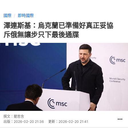
國際
即時國際
澤連斯基：烏克蘭已準備好真正妥協
斥俄無讓步只下最後通牒
撰文：
藺思含
出版：
2026-02-20 21:36
更新：
2026-02-20 21:41