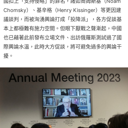
國扣上「支持侵略」的罪名，諸如喬姆斯基（Noam 
Chomsky）、基辛格（Henry Kissinger）等更因建
議談判，而被洶湧輿論打成「投降派」，各方促談基
本上都極難有施力空間。但眼下厭戰之聲漸起，中國
也已藉著此前發布立場文件、出訪俄羅斯測試過了國
際輿論水溫，此時大方促談，將可避免過多的輿論干
擾。