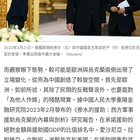
2023年3月21日，俄羅斯總統普京（右）與中國國家主席習近平（中）抵達位於克
宮的會場，準備出席俄中擴大會議。（Reuters）
而觀察眼下態勢，較可能是歐洲與烏克蘭兩側出現了
立場變化，從而為中國創造了斡旋空間。首先是歐
洲，如前所述，其除了民間的反戰聲浪外，也要面對
「為他人作嫁」的殘酷現實。據中國人民大學重陽金
融研究院2023年2月發布的《摻水的援助：西方軍事
援助烏克蘭的內幕與剖析》研究報告，在承諾援助的
絕對金額與援助國GDP的比值排名中，愛沙尼亞、拉
脫維亞、立陶宛、波蘭皆高於美國；在援助國重型武