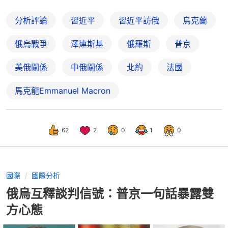
分析評論
習近平
習近平訪俄
烏克蘭
俄烏戰爭
澤連斯基
俄羅斯
普京
美俄關係
中俄關係
北約
法國
馬克龍Emmanuel Macron
62
2
0
1
0
國際
國際分析
俄烏互釋談判信號：普京一句話暴露雙
方心態