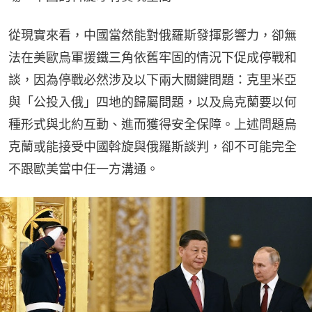
從現實來看，中國當然能對俄羅斯發揮影響力，卻無
法在美歐烏軍援鐵三角依舊牢固的情況下促成停戰和
談，因為停戰必然涉及以下兩大關鍵問題：克里米亞
與「公投入俄」四地的歸屬問題，以及烏克蘭要以何
種形式與北約互動、進而獲得安全保障。上述問題烏
克蘭或能接受中國斡旋與俄羅斯談判，卻不可能完全
不跟歐美當中任一方溝通。