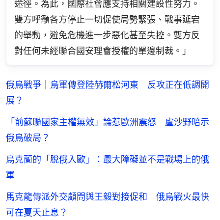
途徑。為此，國際社會應支持相關建設性努力。
雙方呼籲各方停止一切促使局勢緊張、戰事延宕
的舉動，避免危機進一步惡化甚至失控。雙方反
對任何未經聯合國安理會授權的單邊制裁。」
俄烏戰爭｜烏軍傳登陸赫爾松河東 反攻正在低調開
展？
「前蘇聯國家主權無效」論惹歐洲震怒 盧沙野暗示
俄烏破局？
烏克蘭的「脫俄入歐」：最大障礙並不是戰場上的俄
軍
馬克龍傳派外交顧問與王毅對接促和 俄烏戰火最快
可在夏天止息？