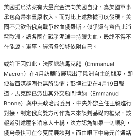
美國援烏法案有大量資金流向美國自身，為美國軍事
承包商帶來豐厚收入。而對比上述數據可以發現，美
國不只欲借俄烏戰爭放血俄羅斯，似乎還有意借此消
耗歐洲，讓各國在戰爭泥淖中持續失血，最終不得不
在能源、軍事、經濟各領域依附自己。
或許正因如此，法國總統馬克龍（Emmanuel 
Macron）在4月訪華時展現出了歐洲自主的態度，即
便被西媒群嘲也無所畏懼；彭博社更在4月19日報
道，馬克龍已派出其外交顧問博納（Emmanuel 
Bonne）與中共政治局委員、中央外辦主任王毅進行
對接，制定俄烏雙方可作為未來談判基礎的框架，該
報道引述匿名消息人士稱，法方認為如果一切順利，
俄烏最快可在今夏開展談判。而由眼下中烏元首通話