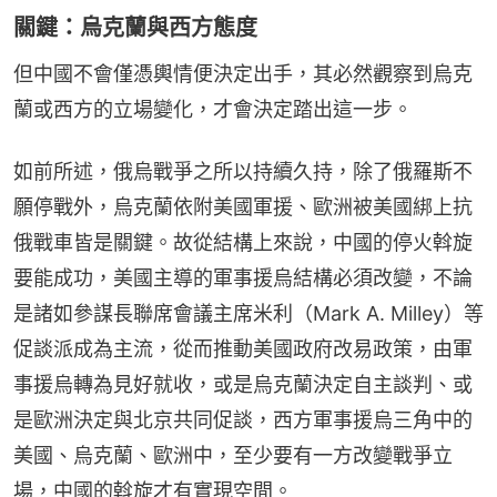
關鍵：烏克蘭與西方態度
但中國不會僅憑輿情便決定出手，其必然觀察到烏克
蘭或西方的立場變化，才會決定踏出這一步。
如前所述，俄烏戰爭之所以持續久持，除了俄羅斯不
願停戰外，烏克蘭依附美國軍援、歐洲被美國綁上抗
俄戰車皆是關鍵。故從結構上來說，中國的停火斡旋
要能成功，美國主導的軍事援烏結構必須改變，不論
是諸如參謀長聯席會議主席米利（Mark A. Milley）等
促談派成為主流，從而推動美國政府改易政策，由軍
事援烏轉為見好就收，或是烏克蘭決定自主談判、或
是歐洲決定與北京共同促談，西方軍事援烏三角中的
美國、烏克蘭、歐洲中，至少要有一方改變戰爭立
場，中國的斡旋才有實現空間。