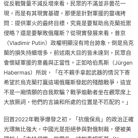
從反戰聲量不減反增來看，民眾的不滿並非曇花一
現，而是有其現實基礎，那便是針對軍援的靈魂拷
問：提供軍火的最終目標，究竟是要幫助烏克蘭抵禦
侵略？還是要擊敗俄羅斯？從現實發展來看，普京
（Vladimir Putin）政權明顯沒有垮台跡象，倒是烏克
蘭的損失持續增多，前述兩大目的皆未達到，民眾自
會懷疑軍援的意義與正當性。正如哈伯馬斯（Jürgen 
Habermas）所說，「在不親手拿起武器的情況下寄
希望於烏克蘭打贏這場俄羅斯發起的殘酷戰爭，這豈
不是一廂情願的自我欺騙？戰爭煽動者坐在觀眾席上
大放厥詞，他們的言論和所處的位置是不匹配的。」
回首2022年戰爭爆發之初，「抗俄保烏」的政治正確
光環無比強大，中國光是拒絕參與對俄制裁，便被美