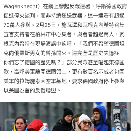
Wagenknecht）在網上發起反戰連署，呼籲德國政府
促進停火談判，而非持續運送武器，這一連署有超過
70萬人參與。2月25日，施瓦澤和瓦根克內希特召集
宣言支持者在柏林市中心集會，與會者超過萬人，瓦
根克內希特在現場演講中疾呼，「我們不希望德國坦
克向俄羅斯男女的曾孫開火。這完全是歷史失憶症！
你們忘了德國的歷史嗎？」部分民眾甚至唱起東德國
歌，高呼美軍離開德國領土，更有數百名示威者包圍
美軍的拉姆施泰因空軍基地，要求德國政府停止參與
以美國為首的反俄聯盟。