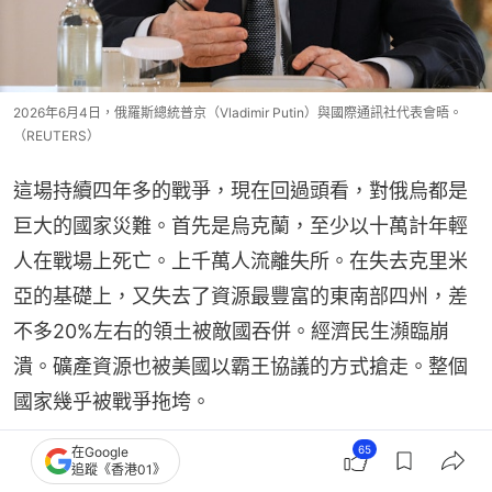
2026年6月4日，俄羅斯總統普京（Vladimir Putin）與國際通訊社代表會晤。
（REUTERS）
這場持續四年多的戰爭，現在回過頭看，對俄烏都是
巨大的國家災難。首先是烏克蘭，至少以十萬計年輕
人在戰場上死亡。上千萬人流離失所。在失去克里米
亞的基礎上，又失去了資源最豐富的東南部四州，差
不多20%左右的領土被敵國吞併。經濟民生瀕臨崩
潰。礦產資源也被美國以霸王協議的方式搶走。整個
國家幾乎被戰爭拖垮。
65
在Google
俄羅斯戰爭資源雖然更耐耗一些，吞併了烏克蘭不少
追蹤《香港01》