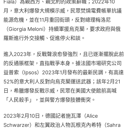
Fiala）為親西方、親北約的政策辭職；2022年10
月，意大利爆發大規模示威，民眾焚燒電費帳單抗議
能源危機，並在11月重回街頭，反對總理梅洛尼
（Giorgia Meloni）持續軍援烏克蘭，要求政府與俄
羅斯進行外交接觸、促進停火和談。
進入2023年，反戰聲浪愈發強烈，且已逐漸擺脫此前
的反通脹框架，直指戰爭本身。據法國市場研究公司
益普索（Ipsos）2023年1月發布的最新民調，有高達
52%的意大利人反對向烏克蘭運送武器；該年2月21
日，希臘爆發反戰示威，民眾在美國大使館前高喊
「人民殺手」，並與警方爆發肢體衝突。
2023年2月10日，德國記者施瓦澤（Alice 
Schwarzer）和左翼政治人物瓦根克內希特（Sahra 