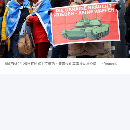
德國柏林2月25日有民眾手持標語，要求停止軍事援助烏克蘭。（Reuters）