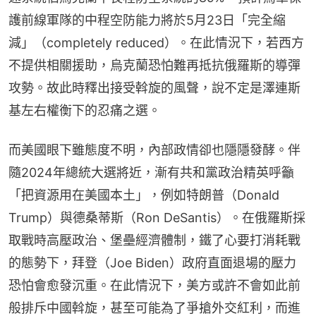
護前線軍隊的中程空防能力將於5月23日「完全縮
減」（completely reduced）。在此情況下，若西方
不提供相關援助，烏克蘭恐怕難再抵抗俄羅斯的導彈
攻勢。故此時釋出接受斡旋的風聲，說不定是澤連斯
基左右權衡下的忍痛之選。
而美國眼下雖態度不明，內部政情卻也隱隱發酵。伴
隨2024年總統大選將近，漸有共和黨政治精英呼籲
「把資源用在美國本土」，例如特朗普（Donald 
Trump）與德桑蒂斯（Ron DeSantis）。在俄羅斯採
取戰時高壓政治、堡壘經濟體制，鐵了心要打消耗戰
的態勢下，拜登（Joe Biden）政府直面退場的壓力
恐怕會愈發沉重。在此情況下，美方或許不會如此前
般排斥中國斡旋，甚至可能為了爭搶外交紅利，而進