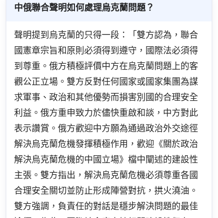
中俄聯合聲明如何處理烏克蘭問題？
聲明提到烏克蘭的只得一段：「雙方認為，聯合
國憲章宗旨和原則必須得到遵守，國際法必須得
到尊重。俄方積極評價中方在烏克蘭問題上的客
觀公正立場。雙方反對任何國家或國家集團為謀
求軍事、政治和其他優勢而損害別國的合理安全
利益。俄方重申致力於儘快重啟和談，中方對此
表示讚賞。俄方歡迎中方願為通過政治外交途徑
解決烏克蘭危機發揮積極作用，歡迎《關於政治
解決烏克蘭危機的中國立場》檔中闡述的建設性
主張。雙方指出，解決烏克蘭危機必須尊重各國
合理安全關切並防止形成陣營對抗，拱火澆油。
雙方強調，負責任的對話是穩步解決問題的最佳