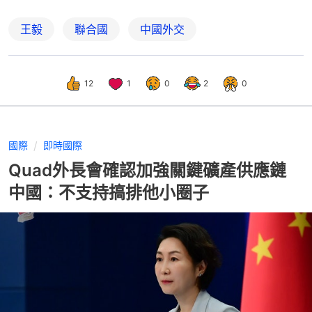
王毅
聯合國
中國外交
12
1
0
2
0
國際
即時國際
Quad外長會確認加強關鍵礦產供應鏈
中國：不支持搞排他小圈子