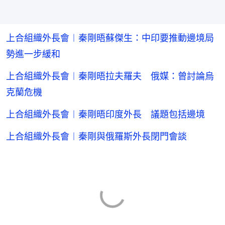
上合組織外長會︱秦剛晤蘇傑生：中印要推動邊境局
勢進一步緩和
上合組織外長會︱秦剛晤拉夫羅夫 俄媒：曾討論烏
克蘭危機
上合組織外長會︱秦剛晤印度外長 議題包括邊境
上合組織外長會︱秦剛與俄羅斯外長閉門會談