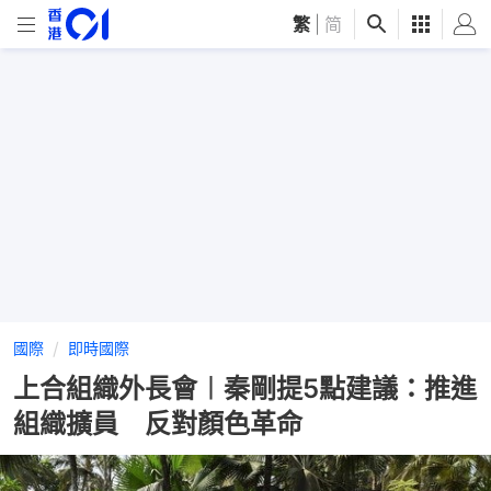
繁
|
简
國際
即時國際
上合組織外長會︱秦剛提5點建議：推進
組織擴員 反對顏色革命