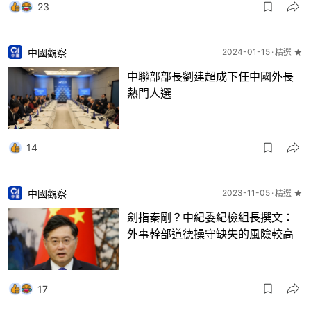
23
中國觀察
2024-01-15
精選 ★
中聯部部長劉建超成下任中國外長
熱門人選
14
中國觀察
2023-11-05
精選 ★
劍指秦剛？中紀委紀檢組長撰文：
外事幹部道德操守缺失的風險較高
17