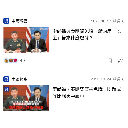
中國觀察
2023-10-27
精選 ★
李尚福與秦剛被免職 給兩岸「民
主」帶來什麼啟發？
40
中國觀察
2023-10-24
精選 ★
李尚福、秦剛雙雙被免職：問題或
許比想象中嚴重
55