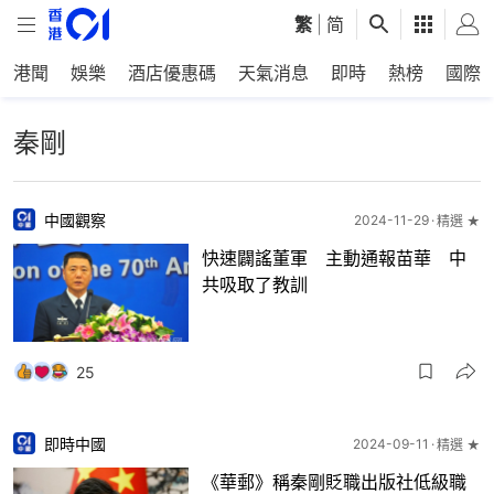
繁
|
简
港聞
娛樂
酒店優惠碼
天氣消息
即時
熱榜
國際
秦剛
中國觀察
2024-11-29
精選 ★
快速闢謠董軍 主動通報苗華 中
共吸取了教訓
25
即時中國
2024-09-11
精選 ★
《華郵》稱秦剛貶職出版社低級職