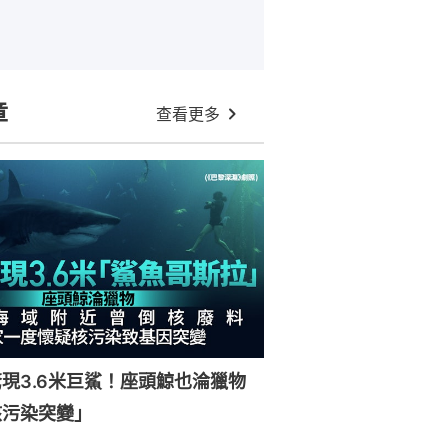
章
查看更多
現3.6米巨鯊！座頭鯨也淪獵物
核污染突變」