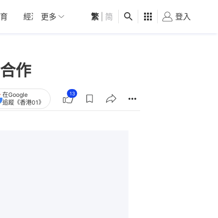
育
經濟
更多
01深圳
繁
觀點
|
简
健康
好食玩飛
登入
女
合作
13
在Google
追蹤《香港01》