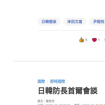
日韓關係
岸田文雄
尹錫悅
5
1
國際
即時國際
日韓防長首爾會談 
撰文：
藺思含