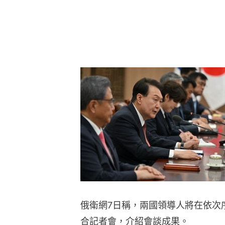
俄衛網7日稱，兩國領導人將在依次
合記者會，介紹會談成果。