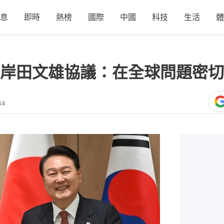
息
即時
熱榜
國際
中國
科技
生活
體
岸田文雄協議：在全球問題密切
44