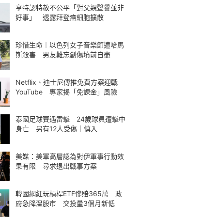
亨特認特赦不公平「對父親聲譽並非
好事」 透露拜登癌細胞擴散
珍惜生命︱以色列女子音樂節遭哈馬
斯殺害 男友難忘創傷墳前自盡
Netflix、迪士尼傳推免費方案迎戰
YouTube 專家揭「免課金」風險
泰國足球賽遇雷擊 24歲球員遭擊中
身亡 另有12人受傷｜慎入
美媒：美軍高層認為對伊軍事行動效
果有限 尋求退出戰事方案
韓國網紅玩槓桿ETF慘賠365萬 政
府急降溫股市 交投量3個月新低