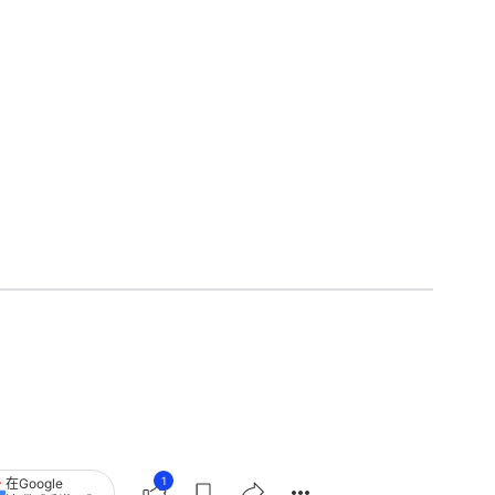
1
在Google