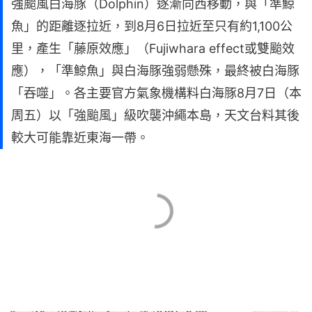
強颱風白海豚（Dolphin）逐漸向西移動，與「準鯨
魚」的距離逐拉近，到8月6日拉近至只有約1,100公
里，產生「藤原效應」（Fujiwhara effect或雙颱效
應），「準鯨魚」與白海豚強弱懸殊，最終被白海豚
「吞噬」。各主要官方氣象機構料白海豚8月7日（本
周五）以「強颱風」級吹襲沖繩本島，天文台料其後
較大可能靠近東海一帶。