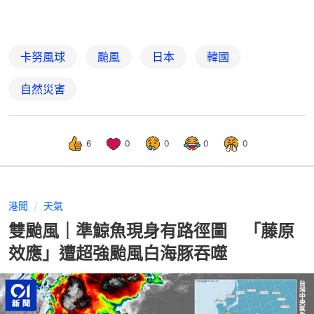
卡努風球
颱風
日本
韓國
自然災害
6
0
0
0
0
港聞
天氣
雙颱風｜準鯨魚現身有路徑圖 「藤原
效應」遭超強颱風白海豚吞噬