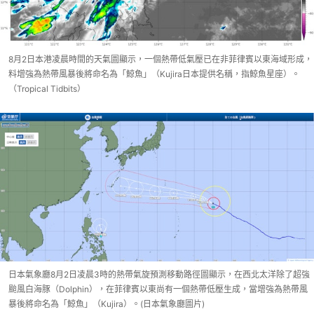
8月2日本港凌晨時間的天氣圖顯示，一個熱帶低氣壓已在非菲律賓以東海域形成，
料增強為熱帶風暴後將命名為「鯨魚」（Kujira日本提供名稱，指鯨魚星座）。
（Tropical Tidbits）
日本氣象廳8月2日凌晨3時的熱帶氣旋預測移動路徑圖顯示，在西北太洋除了超強
颱風白海豚（Dolphin），在菲律賓以東尚有一個熱帶低壓生成，當增強為熱帶風
暴後將命名為「鯨魚」（Kujira）。(日本氣象廳圖片)