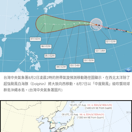
台灣中央氣象署8月2日凌晨2時的熱帶氣旋預測移動路徑圖顯示，在西北太洋除了
超強颱風白海豚（Dolphin）將大致向西移動，8月7日以「中度颱風」級吹襲琉球
群島沖繩本島。(台灣中央氣象署圖片)