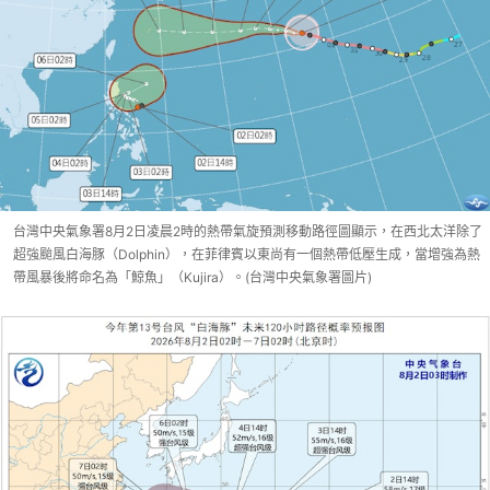
台灣中央氣象署8月2日凌晨2時的熱帶氣旋預測移動路徑圖顯示，在西北太洋除了
超強颱風白海豚（Dolphin），在菲律賓以東尚有一個熱帶低壓生成，當增強為熱
帶風暴後將命名為「鯨魚」（Kujira）。(台灣中央氣象署圖片)