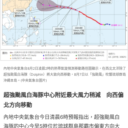
內地中央氣象台8月2日凌晨2時的熱帶氣旋預測移動路徑圖顯示，在西北太洋除了
超強颱風白海豚（Dolphin）將大致向西移動，8月7日以「強颱風」吹襲琉球群島
沖繩本島。(中央氣象台圖片)
超強颱風白海豚中心附近最大風力稍減 向西偏
北方向移動
內地中央氣象台今日清晨6時預報指出，超強颱風白
海豚的中心今早5時位於琉球群島那霸市偏東方向大