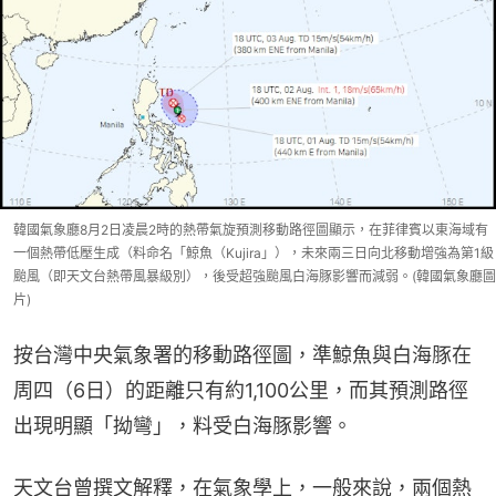
韓國氣象廳8月2日凌晨2時的熱帶氣旋預測移動路徑圖顯示，在菲律賓以東海域有
一個熱帶低壓生成（料命名「鯨魚（Kujira」），未來兩三日向北移動增強為第1級
颱風（即天文台熱帶風暴級別），後受超強颱風白海豚影響而減弱。(韓國氣象廳圖
片)
按台灣中央氣象署的移動路徑圖，準鯨魚與白海豚在
周四（6日）的距離只有約1,100公里，而其預測路徑
出現明顯「拗彎」，料受白海豚影響。
天文台曾撰文解釋，在氣象學上，一般來說，兩個熱