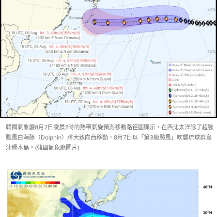
韓國氣象廳8月2日凌晨2時的熱帶氣旋預測移動路徑圖顯示，在西北太洋除了超強
颱風白海豚（Dolphin）將大致向西移動，8月7日以「第3級颱風」吹襲琉球群島
沖繩本島。(韓國氣象廳圖片)