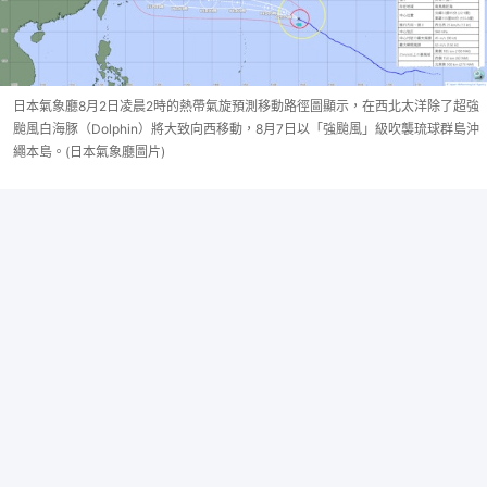
日本氣象廳8月2日凌晨2時的熱帶氣旋預測移動路徑圖顯示，在西北太洋除了超強
颱風白海豚（Dolphin）將大致向西移動，8月7日以「強颱風」級吹襲琉球群島沖
繩本島。(日本氣象廳圖片)