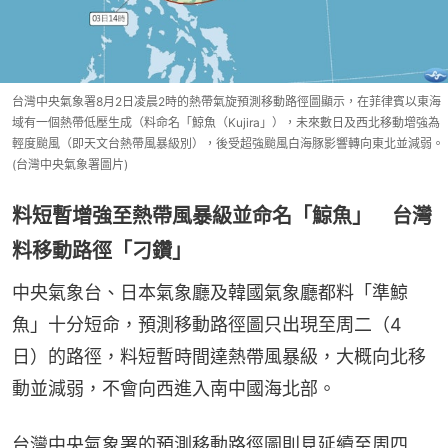
台灣中央氣象署8月2日凌晨2時的熱帶氣旋預測移動路徑圖顯示，在菲律賓以東海
域有一個熱帶低壓生成（料命名「鯨魚（Kujira」），未來數日及西北移動增強為
輕度颱風（即天文台熱帶風暴級別），後受超強颱風白海豚影響轉向東北並減弱。
(台灣中央氣象署圖片)
料短暫增強至熱帶風暴級並命名「鯨魚」 台灣
料移動路徑「刁鑽」
中央氣象台、日本氣象廳及韓國氣象廳都料「準鯨
魚」十分短命，預測移動路徑圖只出現至周二（4
日）的路徑，料短暫時間達熱帶風暴級，大概向北移
動並減弱，不會向西進入南中國海北部。
台灣中央氣象署的預測移動路徑圖則見延續至周四