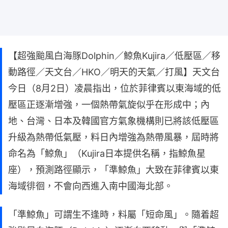
【超強颱風白海豚Dolphin／鯨魚Kujira／低壓區／移
動路徑／天文台／HKO／明天的天氣／打風】天文台
今日（8月2日）凌晨指出，位於菲律賓以東海域的低
壓區正逐漸增強，一個熱帶氣旋似乎在形成中；內
地、台灣、日本及韓國官方氣象機構則已將該低壓區
升級為熱帶低氣壓，料日內增強為熱帶風暴，屆時將
命名為「鯨魚」（Kujira日本提供名稱，指鯨魚星
座），預測路徑顯示，「準鯨魚」大致在菲律賓以東
海域徘徊，不會向西進入南中國海北部。
「準鯨魚」可謂生不逢時，料屬「短命風」。隨着超