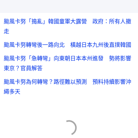
颱風卡努「搗亂」韓國童軍大露營 政府：所有人撤
走
颱風卡努轉彎後一路向北 橫越日本九州後直撲韓國
颱風卡努「急轉彎」向東朝日本本州進發 勢將影響
東京？官員解答
颱風卡努為何轉彎？路徑難以預測 預料持續影響沖
繩多天