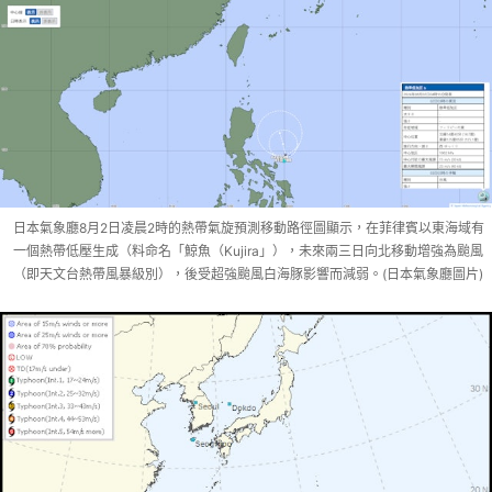
日本氣象廳8月2日凌晨2時的熱帶氣旋預測移動路徑圖顯示，在菲律賓以東海域有
一個熱帶低壓生成（料命名「鯨魚（Kujira」），未來兩三日向北移動增強為颱風
（即天文台熱帶風暴級別），後受超強颱風白海豚影響而減弱。(日本氣象廳圖片)