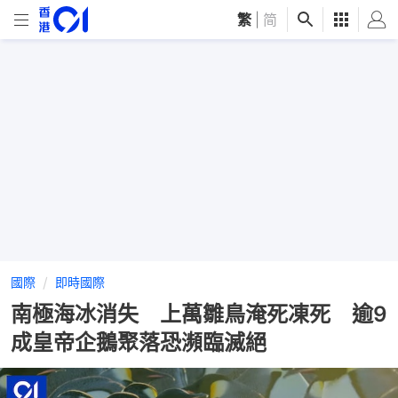
繁
|
简
國際
即時國際
南極海冰消失 上萬雛鳥淹死凍死 逾9
成皇帝企鵝聚落恐瀕臨滅絕