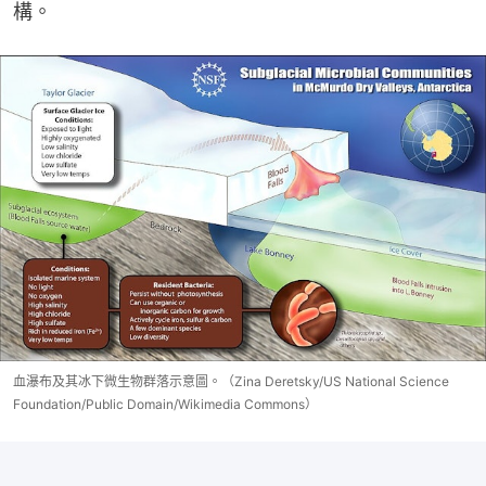
構。
血瀑布及其冰下微生物群落示意圖。（Zina Deretsky/US National Science
Foundation/Public Domain/Wikimedia Commons）