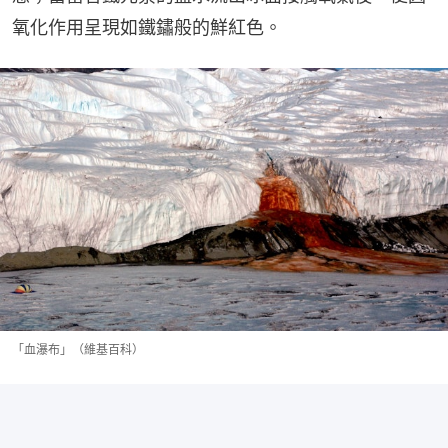
氧化作用呈現如鐵鏽般的鮮紅色。
「血瀑布」（維基百科）