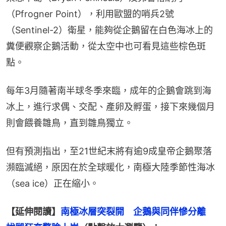
（Pfrogner Point），利用歐盟的哨兵2號
（Sentinel-2）衛星，能夠從企鵝留在白色海冰上的
糞便觀察企鵝活動，從太空中也可看見這些棕色斑
點。
每年3月隨著南半球冬季來臨，成年的企鵝會跳到海
冰上，進行求偶、交配、產卵及孵蛋，接下來幾個月
則會餵養雛鳥，直到雛鳥獨立。
但有預測指出，至21世紀末將有逾9成皇帝企鵝聚落
瀕臨滅絕，原因在於全球暖化，南極大陸季節性海冰
（sea ice）正在縮小。
【延伸閱讀】
南極冰層突裂開　企鵝與同伴慘分離　