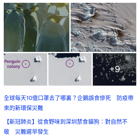
+
9
全球每天10億口罩去了哪裏？企鵝誤食慘死 防疫帶
來的新環保災難
【新冠肺炎】從食野味到深圳禁食貓狗：對自然不
敬 災難遲早發生