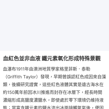
血紅色並非血液 鐵元素氧化形成特殊景觀
血瀑布1911年由澳洲地質學家格里菲斯．泰勒
（Griffith Taylor）發現，早期曾誤認紅色成因來自藻
類，後續研究證實，這些紅色液體其實是遠古海水在
約150萬年前因冰川推進而封存在冰層下，經長時間
濃縮形成高鹽度濃鹽水，即使處於零下環境仍維持液
態；當富含鐵元素的鹽水流出冰面接觸氧氣後，便因