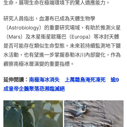
生命，展現生命在極端環境下的驚人適應能力。
研究人員指出，血瀑布已成為天體生物學
（Astrobiology）的重要研究場域，有助於推測火星
（Mars）及木星衛星歐羅巴（Europa）等冰封天體
是否可能存在類似生命型態。未來若持續監測地下鹽
水活動，也有望進一步掌握泰勒冰川內部變化，作為
觀察南極冰層演變的重要指標。
延伸閱讀：
南極海冰消失　上萬雛鳥淹死凍死　逾9
成皇帝企鵝聚落恐瀕臨滅絕