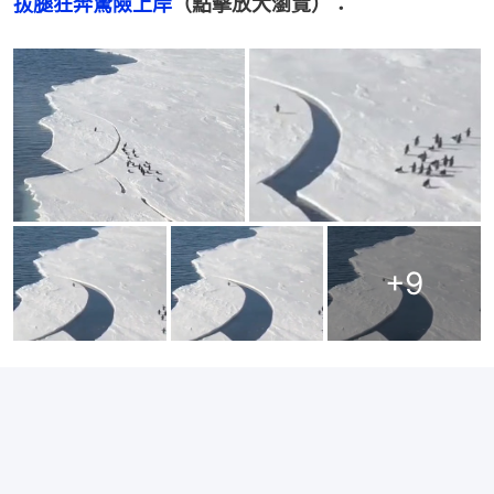
拔腿狂奔驚險上岸
（點擊放大瀏覽）：
+
9