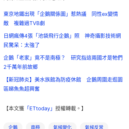
東京地鐵出現「企鵝關係圖」惹熱議 同性ex變情
敵 複雜過TVB劇
日網瘋傳4張「池袋飛行企鵝」照 神奇攝影技術網
民驚呆：太強了
企鵝「老家」竟不是南極？ 研究指這兩國才是牠們
2千萬年前故鄉
【新冠肺炎】美水族館為防疫休館 企鵝周圍走逛園
區睇魚魚超興奮
【本文獲
「ETtoday」
授權轉載。】
企鵝
南極
氣候變化
氣候反常