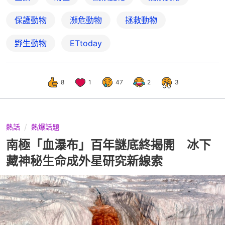
保護動物
瀕危動物
拯救動物
野生動物
ETtoday
8
1
47
2
3
熱話
熱爆話題
南極「血瀑布」百年謎底終揭開 冰下
藏神秘生命成外星研究新線索