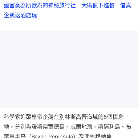
讓富豪為所欲為的神秘旅行社 大衛像下進餐 借真
企鵝返酒店玩
科學家追蹤皇帝企鵝在別林斯高晉海域的5個棲息
地，分別為羅斯柴爾德島、威爾地灣、斯邁利島、布
萊恩半島（Bryan Peninsula）及弗魯格納角