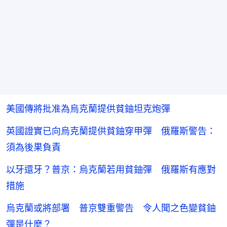
美國傳將批准為烏克蘭提供貧鈾坦克炮彈
英國證實已向烏克蘭提供貧鈾穿甲彈 俄羅斯警告：
須為後果負責
以牙還牙？普京：烏克蘭若用貧鈾彈 俄羅斯有應對
措施
烏克蘭或將部署 普京雙重警告 令人聞之色變貧鈾
彈是什麼？