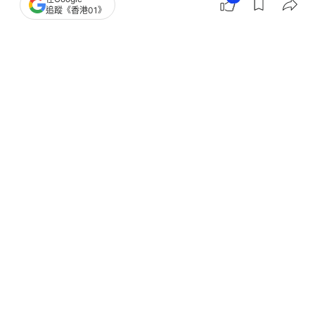
追蹤《香港01》
撰文：
聯合早報
出版：
2026-02-13 14:00
更新：
2026-02-13 14:00
北約國防部長星期四（2月12日）公佈了350億美元