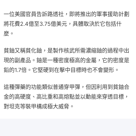
一位美國官員告訴路透社，即將推出的軍事援助計劃
將花費2.4億至3.75億美元，具體取決於它包括什
麼。
貧鈾又稱貧化鈾，是製作核武所需濃縮鈾的過程中出
現的副產品。鈾是一種密度極高的金屬，它的密度是
鉛的1.7倍。它堅硬到在擊中目標時也不會變形。
這種彈藥的功能類似普通穿甲彈，但因利用到貧鈾合
金的高硬度、高比重和高熔點並以動能來穿透目標，
對坦克等裝甲構成極大威脅。