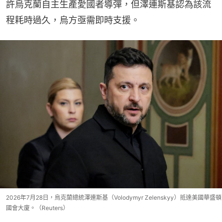
許烏克蘭自主生產愛國者導彈，但澤連斯基認為該流
程耗時過久，烏方亟需即時支援。
2026年7月28日，烏克蘭總統澤連斯基（Volodymyr Zelenskyy）抵達美國華盛頓
國會大廈。（Reuters）