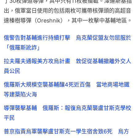
了30枚彈道導彈，其中只有11枚被攔截。澤連斯基指
出，俄軍當日使用的包括兩枚可攜帶核彈頭的高超音
速榛樹導彈（Oreshnik），其中一枚擊中基輔地區。
俄警告對基輔進行持續打擊 烏克蘭促盟友勿屈服於
「俄羅斯訛詐」
拉夫羅夫通報美方攻烏計畫 敦促從基輔撤離外交人
員公民
俄羅斯大規模空襲基輔釀4死近百傷 當地商場地鐵
等建築陷火海
導彈襲擊基輔 俄羅斯：報復烏克蘭襲盧甘斯克學校
平民
普京指責烏軍襲擊盧甘斯克一學生宿舍致6死 烏方