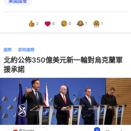
美國國會
2
0
0
7
1
國際
即時國際
北約公佈350億美元新一輪對烏克蘭軍
援承諾
31
在Google