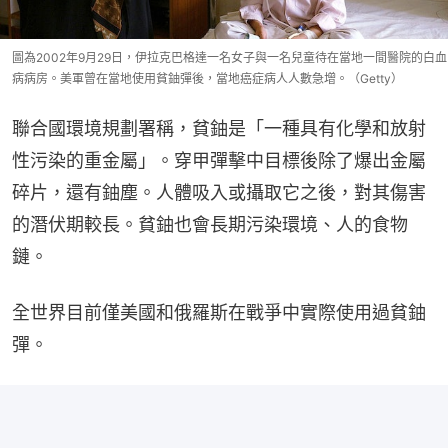
圖為2002年9月29日，伊拉克巴格達一名女子與一名兒童待在當地一間醫院的白血
病病房。美軍曾在當地使用貧鈾彈後，當地癌症病人人數急增。（Getty）
聯合國環境規劃署稱，貧鈾是「一種具有化學和放射
性污染的重金屬」。穿甲彈擊中目標後除了爆出金屬
碎片，還有鈾塵。人體吸入或攝取它之後，對其傷害
的潛伏期較長。貧鈾也會長期污染環境、人的食物
鏈。
全世界目前僅美國和俄羅斯在戰爭中實際使用過貧鈾
彈。