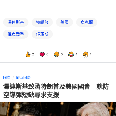
澤連斯基
特朗普
美國
烏克蘭
俄烏戰爭
俄羅斯
2
0
0
4
1
國際
即時國際
澤連斯基致函特朗普及美國國會 就防
空導彈短缺尋求支援