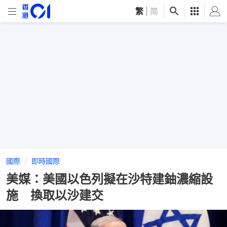
繁
|
简
國際
即時國際
美媒：美國以色列擬在沙特建鈾濃縮設
施 換取以沙建交