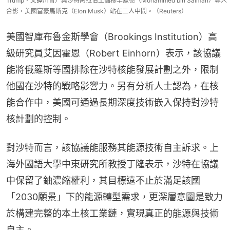
Trump，又譯川普）與沙特阿拉伯王儲穆罕默德（Mohammed bin Salman）等人
合影，美國富豪馬斯克（Elon Musk）站在二人中間。（Reuters）
美國智庫布魯金斯學會（Brookings Institution）高
級研究員艾因霍恩（Robert Einhorn）表示，該協議
能將俄羅斯等國排除在沙特核能發展計劃之外，限制
他國在沙特的戰略影響力。另有分析人士認為，在核
能合作中，美國可通過長期深度技術嵌入保持對沙特
核計劃的控制。
對沙特而言，該協議能服務其能源技術自主訴求。上
海外國語大學中東研究所教授丁隆表示，沙特在協議
中保留了鈾濃縮權利，其目標遠不止於滿足該國
「2030願景」下的能源轉型需求，更深層意圖是致力
於構建完整的本土核工業鏈，實現真正的能源與技術
自主。