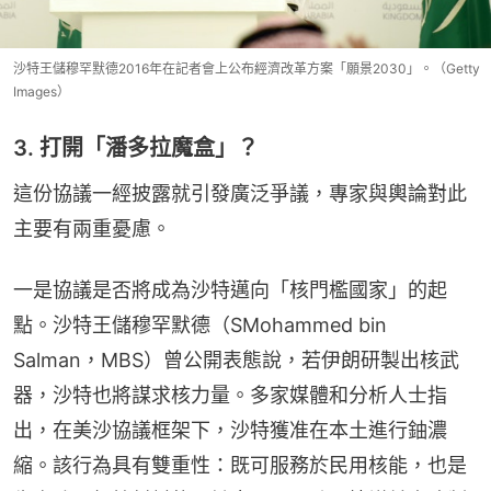
沙特王儲穆罕默德2016年在記者會上公布經濟改革方案「願景2030」。（Getty
Images）
3. 打開「潘多拉魔盒」？
這份協議一經披露就引發廣泛爭議，專家與輿論對此
主要有兩重憂慮。
一是協議是否將成為沙特邁向「核門檻國家」的起
點。沙特王儲穆罕默德（SMohammed bin 
Salman，MBS）曾公開表態說，若伊朗研製出核武
器，沙特也將謀求核力量。多家媒體和分析人士指
出，在美沙協議框架下，沙特獲准在本土進行鈾濃
縮。該行為具有雙重性：既可服務於民用核能，也是