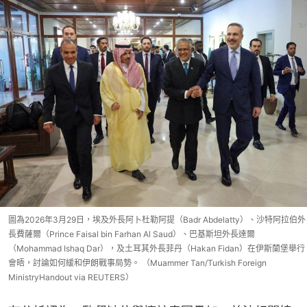
圖為2026年3月29日，埃及外長阿卜杜勒阿提（Badr Abdelatty）、沙特阿拉伯外
長費薩爾（Prince Faisal bin Farhan Al Saud）、巴基斯坦外長達爾
（Mohammad Ishaq Dar），及土耳其外長菲丹（Hakan Fidan）在伊斯蘭堡舉行
會晤，討論如何緩和伊朗戰事局勢。 （Muammer Tan/Turkish Foreign
MinistryHandout via REUTERS）