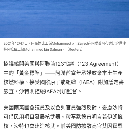
2021年12月7日，阿布達比王儲Mohammed bin Zayed在阿聯酋阿布達比會見沙
特阿拉伯王儲Mohammed bin Salman。（Reuters）
協議繞開美國與阿聯酋123協議（123 Agreement）
中的「黃金標準」——阿聯酋當年承諾放棄本土生產
核燃料權、接受國際原子能組織（IAEA）附加議定書
嚴查，沙特則拒絕IAEA附加監督。
美國兩黨國會議員及以色列官員強烈反對，憂慮沙特
可借民用項目發展核武器。穆罕默德曾明言若伊朗擁
核，沙特也會建造核武。前美國防擴散高官艾因霍恩