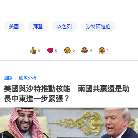
美國
拜登
以色列
沙特阿拉伯
6
0
0
4
1
國際
國際分析
美國與沙特推動核能 兩國共贏還是助
長中東進一步緊張？