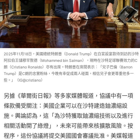
2025年11月18日，美國總統特朗普（Donald Trump）在白宮設宴款待到訪的沙特
阿拉伯王儲穆罕默德（Mohammed bin Salman），現時在沙特足球聯賽效力的C
朗（Cristiano Ronaldo）亦有出席。特朗普在席間表示：「兒子巴倫（Barron
Trump）是C朗的忠實粉絲，今晚有幸促成兩人碰面，相信兒子會更尊重他多一
些。」（IG@cristiano）
另據《華爾街日報》等多家媒體報道，協議中有一項
條款備受關注：美國企業可以在沙特建造鈾濃縮設
施。輿論認為，這「為沙特獲取鈾濃縮技術以及進行
相關活動開了綠燈」，未來可能帶來核擴散風險。按
程序，這份協議將提交美國國會審議批准。美媒報道