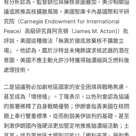
有分析認為，監督缺位與擁核意圖疊加，美沙相關協
議或將推高核擴散風險。美國智庫卡內基國際和平研
究院（Carnegie Endowment for International 
Peace）高級研究員阿克頓（James M. Acton)）批
評說，美國這種做法「無異於徹底放棄核不擴散立
場」。他認為，鑑於沙特並未掩飾謀求核武器的潛在
意圖，美國不應主動允許沙特獲得鈾濃縮與乏燃料後
處理技術。
二是協議勢必加劇地區國家的安全困境與戰略焦慮，
甚至成為「壞榜樣」。丁隆表示，以色列會認為協議
的簽署稀釋了自身戰略優勢；伊朗會指責美國在核問
題上奉行雙重標準，從而削弱美伊談判的基礎，甚至
刺激伊朗國內強硬派更加堅定地推進鈾濃縮活動；土
耳其、埃及等地區大國則可能以「權利平等」原則重