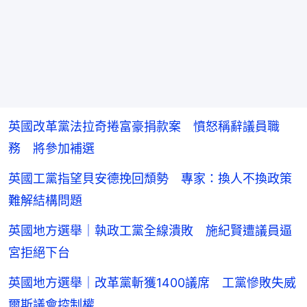
英國改革黨法拉奇捲富豪捐款案 憤怒稱辭議員職
務 將參加補選
英國工黨指望貝安德挽回頹勢 專家：換人不換政策
難解結構問題
英國地方選舉｜執政工黨全線潰敗 施紀賢遭議員逼
宮拒絕下台
英國地方選舉｜改革黨斬獲1400議席 工黨慘敗失威
爾斯議會控制權