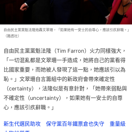
自由民主黨黨魁法隆炮轟文翠珊，「如果她有一安士的自尊心，應該引疚辭職。」
（路透社）
自由民主黨黨魁法隆（Tim Farron）火力同樣強大，
「一切混亂都是文翠珊一手造成，她將自己的黨看得
比國家重要，而她被人發現了這一點，她應該引以為
恥。」文翠珊自言籌組中的新政府會帶來確定性
（certainty），法隆似是有意針對，「她帶來弱點與
不確定性（uncertainty），如果她有一安士的自尊
心，應該引疚辭職。」
新生代選民助攻 保守黨百年鐵票倉也失守 重量級