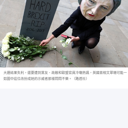
大選結果失利，還要遭到黨友、政敵和歐盟官員冷嘲熱諷，英國首相文翠珊可能一
如圖中這位改扮成她的示威者那樣悶悶不樂。（路透社）