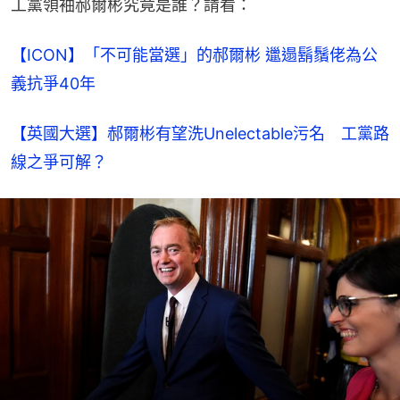
工黨領袖郝爾彬究竟是誰？請看：
【ICON】「不可能當選」的郝爾彬 邋遢鬍鬚佬為公
義抗爭40年
【英國大選】郝爾彬有望洗Unelectable污名　工黨路
線之爭可解？