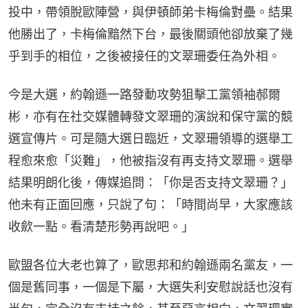
投中，帶領脫歐陣營，與伊頓師弟卡梅倫對壘。結果
他勝出了，卡梅倫黯然下台，最後關頭他卻放棄了幾
乎到手的相位，之後被接任的文翠珊委任為外相。
今是大選，約翰遜一路發動攻勢狙擊工黨領袖郝爾
彬，亦有在社交媒體轉發文翠珊的演說和保守黨的競
選宣傳片。可是隨大選日臨近，文翠珊領導的選舉工
程愈來愈「災難」，他被指沒有再支持文翠珊。選舉
結果明朗化後，傳媒追問：「你是否支持文翠珊？」
他未有正面回應，只說了句：「時間尚早，大家應該
收歛一點。看清楚形勢再說吧。」
歐盟各位大老也算了，歐思邦和約翰遜兩名黨友，一
個是舊同事，一個是下屬，大選失利安慰說話也沒有