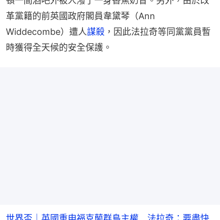
頓一間酒吧外被人潑了一身香蕉奶昔。另外，由於改
革黨籍的前英國政府閣員韋黛琴（Ann 
Widdecombe）遭人
謀殺
，因此法拉奇等同黨黨員暫
時獲得全天候的安全保護。
世界盃｜英國重申福克蘭群島主權 法拉奇：要盡快