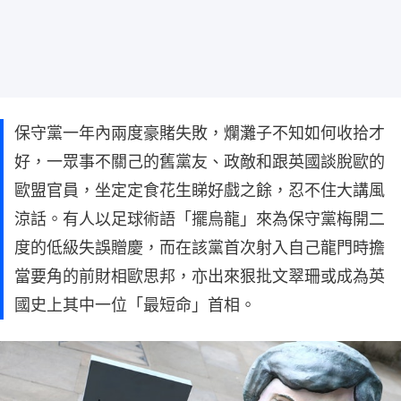
保守黨一年內兩度豪賭失敗，爛灘子不知如何收拾才
好，一眾事不關己的舊黨友、政敵和跟英國談脫歐的
歐盟官員，坐定定食花生睇好戲之餘，忍不住大講風
涼話。有人以足球術語「擺烏龍」來為保守黨梅開二
度的低級失誤贈慶，而在該黨首次射入自己龍門時擔
當要角的前財相歐思邦，亦出來狠批文翠珊或成為英
國史上其中一位「最短命」首相。