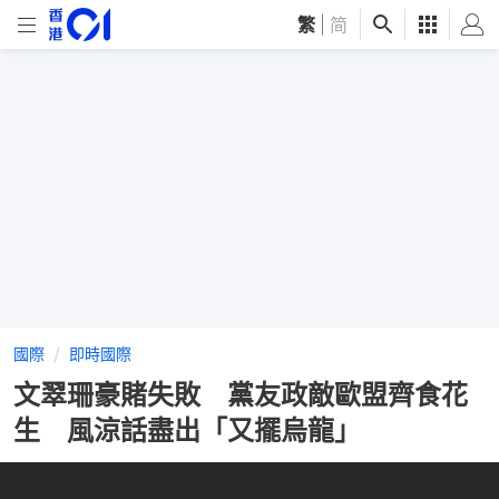
繁
|
简
國際
即時國際
文翠珊豪賭失敗 黨友政敵歐盟齊食花
生 風涼話盡出「又擺烏龍」