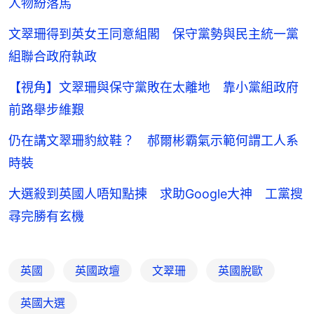
人物紛落馬
文翠珊得到英女王同意組閣 保守黨勢與民主統一黨
組聯合政府執政
【視角】文翠珊與保守黨敗在太離地 靠小黨組政府
前路舉步維艱
仍在講文翠珊豹紋鞋？ 郝爾彬霸氣示範何謂工人系
時裝
大選殺到英國人唔知點揀 求助Google大神 工黨搜
尋完勝有玄機
英國
英國政壇
文翠珊
英國脫歐
英國大選