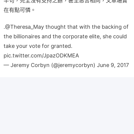
半句，完全沒有支持之餘，甚至惡言相向，文翠珊實
在有點可憐。
.
@Theresa_May
thought that with the backing of
the billionaires and the corporate elite, she could
take your vote for granted.
pic.twitter.com/JpazODKMEA
— Jeremy Corbyn (@jeremycorbyn)
June 9, 2017