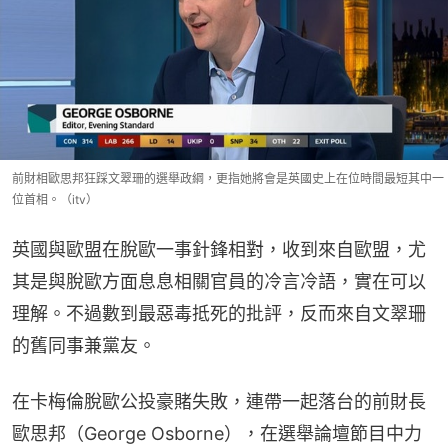
前財相歐思邦狂踩文翠珊的選舉政綱，更指她將會是英國史上在位時間最短其中一
位首相。（itv）
英國與歐盟在脫歐一事針鋒相對，收到來自歐盟，尤
其是與脫歐方面息息相關官員的冷言冷語，實在可以
理解。不過數到最惡毒抵死的批評，反而來自文翠珊
的舊同事兼黨友。
在卡梅倫脫歐公投豪賭失敗，連帶一起落台的前財長
歐思邦（George Osborne），在選舉論壇節目中力