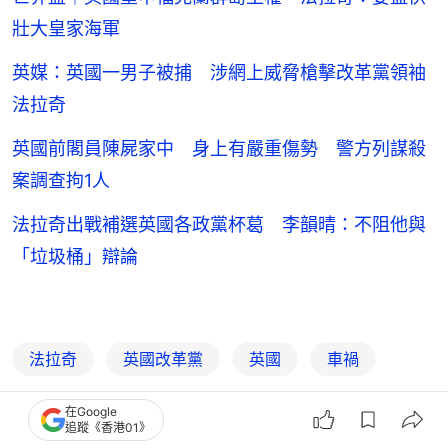
壯大皇家海軍
英媒：英國一男子被捕 涉網上威脅槍擊改革黨領袖
法拉奇
英國前閣員陳屍家中 身上有嚴重傷勢 警方列謀殺
案調查拘1人
法拉奇出戰補選英國各政黨杯葛 李韻晴：不阻他與
「垃圾桶」辯論
法拉奇
英國改革黨
英國
車禍
在Google
追蹤《香港01》
3
0
1
7
0