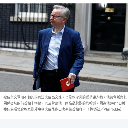
被傳與文翠珊不和的前司法大臣高文浩，也是保守黨的受爭議人物。他曾背叛與其
關係密切的前首相卡梅倫，以及曾跟他一同推動脫歐的約翰遜。圖為他6月11日獲
委任為環境食物及鄉郊事務大臣後步出唐寧街首相府。（ 路透社／Phil Noble）