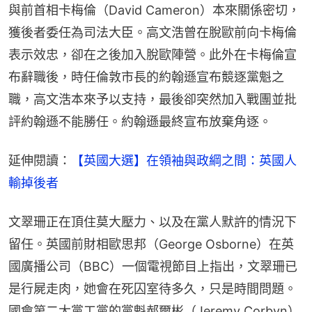
與前首相卡梅倫（David Cameron）本來關係密切，
獲後者委任為司法大臣。高文浩曾在脫歐前向卡梅倫
表示效忠，卻在之後加入脫歐陣營。此外在卡梅倫宣
布辭職後，時任倫敦市長的約翰遜宣布競逐黨魁之
職，高文浩本來予以支持，最後卻突然加入戰團並批
評約翰遜不能勝任。約翰遜最終宣布放棄角逐。
延伸閱讀：
【英國大選】在領袖與政綱之間：英國人
輸掉後者
文翠珊正在頂住莫大壓力、以及在黨人默許的情況下
留任。英國前財相歐思邦（George Osborne）在英
國廣播公司（BBC）一個電視節目上指出，文翠珊已
是行屍走肉，她會在死囚室待多久，只是時間問題。
國會第二大黨工黨的黨魁郝爾彬（Jeremy Corbyn）