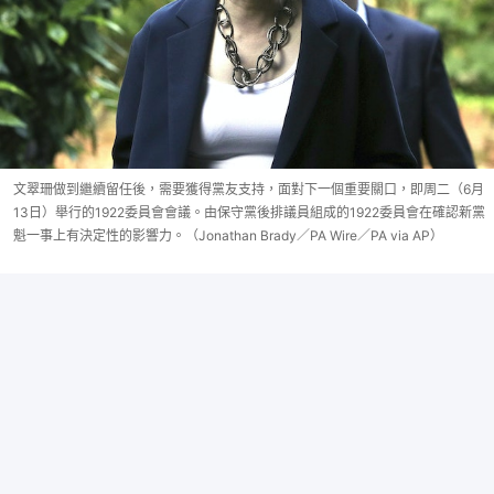
文翠珊做到繼續留任後，需要獲得黨友支持，面對下一個重要關口，即周二（6月
13日）舉行的1922委員會會議。由保守黨後排議員組成的1922委員會在確認新黨
魁一事上有決定性的影響力。（Jonathan Brady／PA Wire／PA via AP）