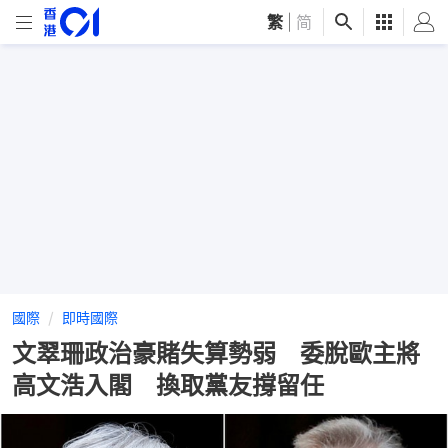
繁
|
简
國際
即時國際
文翠珊政治豪賭失算勢弱 委脫歐主將
高文浩入閣 換取黨友撐留任