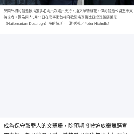
英國外相約翰遜被指獲多名閣員及議員支持，迫文翠珊辭職，但約翰遜公開重申支
持後者。圖為兩人5月11日在唐寧街首相府歡迎埃塞俄比亞總理德薩萊尼
（Hailemariam Desalegn）時的情形。（路透社／Peter Nicholls）
成為保守黨罪人的文翠珊，除預期將被迫放棄競選宣