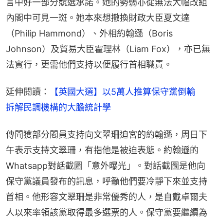
言中好一部分競選承諾。她的勢弱亦從無法大幅改組
內閣中可見一斑。她本來想撤換財政大臣夏文達
（Philip Hammond）、外相約翰遜（Boris 
Johnson）及貿易大臣霍理林（Liam Fox），亦已無
法實行，更需他們支持以便履行首相職責。
延伸閱讀：
【英國大選】以5萬人推算保守黨倒輸　
拆解民調機構的大膽統計學
傳聞獲部分閣員支持向文翠珊迫宮的約翰遜，周日下
午表示支持文翠珊，有指他是被迫表態。約翰遜的
Whatsapp對話截圖「意外曝光」。對話截圖是他向
保守黨議員發布的訊息，呼籲他們要冷靜下來並支持
首相。他形容文翠珊是非常優秀的人，是自戴卓爾夫
人以來率領該黨取得最多選票的人。保守黨要繼續為