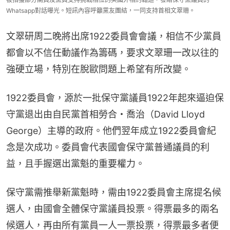
Whatsapp對話曝光。短訊內容呼籲黨友團結，一同支持首相文翠珊。
文翠研周二晚將出席1922委員會會議，相信不少黨員
都會以不信任動議作為籌碼，要求文翠珊一改以往的
強硬立場，特別在脫歐問題上希望有所改變。
1922委員會，源於一批保守黨議員1922年起來逼迫保
守黨退出由自民黨首相勞合・喬治（David Lloyd 
George）主導的政府。他們翌年成立1922委員會紀
念是次成功。委員會代表國會保守黨普通議員的利
益，且手握選出黨魁的重要權力。
保守黨需推舉新黨魁時，需由1922委員會主席提名候
選人，由國會全體保守黨議員投票。得票最多的兩名
候選人，再由所有黨員一人一票投票，得票最多者便