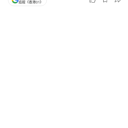
追蹤《香港01》
撰文：
蕭通
出版：
2026-07-21 02:50
更新：
2026-07-21 07:44
英國前大曼徹斯特市長、工黨黨魁貝安德（Andy
Burnham）7月20日正式出任首相，也是英國10年來
的第7位首相。他承諾將重塑英國政壇，推行新的經