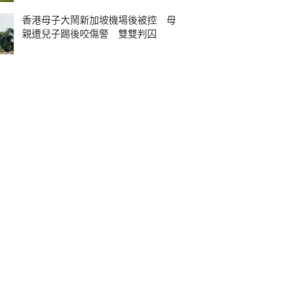
香港母子大鬧新加坡機場後被控 母
親遭兒子踢後咬傷警 雙雙判囚