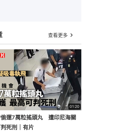
章
查看更多
01:20
涉偷運7萬粒搖頭丸 遭印尼海關
可判死刑｜有片