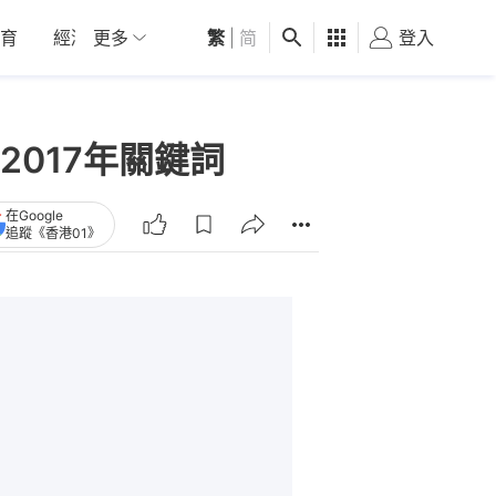
育
經濟
更多
01深圳
繁
觀點
|
简
健康
好食玩飛
登入
女
017年關鍵詞
在Google
追蹤《香港01》