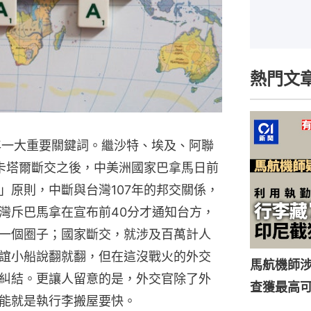
熱門文
7年一大重要關鍵詞。繼沙特、埃及、阿聯
卡塔爾斷交之後，中美洲國家巴拿馬日前
」原則，中斷與台灣107年的邦交關係，
灣斥巴馬拿在宣布前40分才通知台方，
一個圈子；國家斷交，就涉及百萬計人
誼小船說翻就翻，但在這沒戰火的外交
馬航機師
糾結。更讓人留意的是，外交官除了外
查獲最高
能就是執行李搬屋要快。