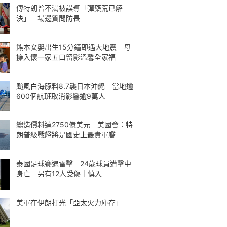
傳特朗普不滿被誤導「彈藥荒已解
決」 場邊質問防長
熊本女嬰出生15分鐘即遇大地震 母
擁入懷一家五口留影溫馨全家福
颱風白海豚料8.7襲日本沖繩 當地逾
600個航班取消影響逾9萬人
總造價料達2750億美元 美國會：特
朗普級戰艦將是國史上最貴軍艦
泰國足球賽遇雷擊 24歲球員遭擊中
身亡 另有12人受傷｜慎入
美軍在伊朗打光「亞太火力庫存」