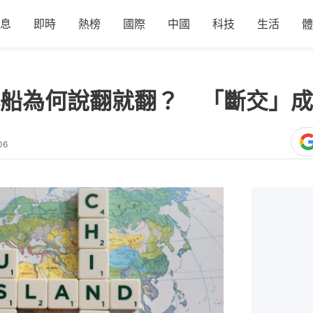
息
即時
熱榜
國際
中國
科技
生活
體
船為何說翻就翻？ 「斷交」成2
06