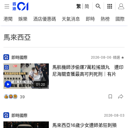
繁
|
简
港聞
娛樂
酒店優惠碼
天氣消息
即時
熱榜
國際
馬來西亞
即時國際
2026-08-06
精選 ★
馬航機師涉偷運7萬粒搖頭丸 遭印
尼海關查獲最高可判死刑｜有片
01:20
39
即時國際
2026-08-03
馬來西亞16歲少女遭師弟狂刺殞