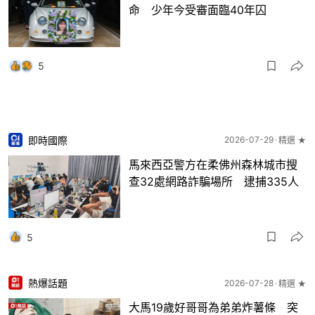
命 少年今受審面臨40年囚
5
即時國際
2026-07-29
精選 ★
馬來西亞警方在柔佛州森林城市搜
查32處網路詐騙場所 逮捕335人
5
熱爆話題
2026-07-28
精選 ★
大馬19歲好哥哥為弟弟炸薯條 突