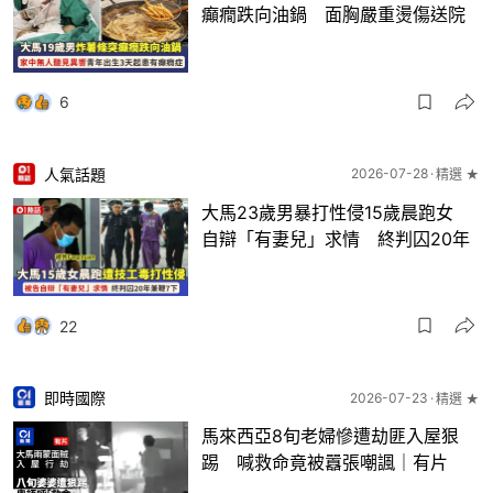
癲癇跌向油鍋 面胸嚴重燙傷送院
6
人氣話題
2026-07-28
精選 ★
大馬23歲男暴打性侵15歲晨跑女
自辯「有妻兒」求情 終判囚20年
22
即時國際
2026-07-23
精選 ★
馬來西亞8旬老婦慘遭劫匪入屋狠
踢 喊救命竟被囂張嘲諷｜有片