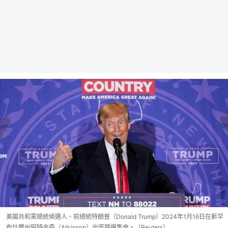
美國共和黨總統候選人、前總統特朗普（Donald Trump）2024年1月16日在新罕
布什爾州阿特金森（Atkinson）出席競選集會。（Reuters）