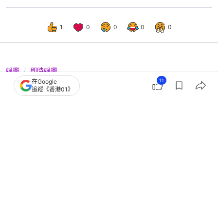
1
0
0
0
0
娛樂
即時娛樂
11
在Google
王力宏舞台失足重捽撞落金屬梯邊 跌
追蹤《香港01》
爆左耳見骨面留3厘米血痕