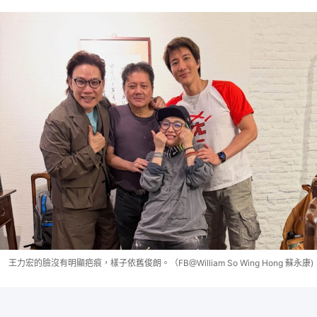
王力宏的臉沒有明顯疤痕，樣子依舊俊朗。（FB@William So Wing Hong 蘇永康)