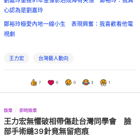
劉嘉玲重提91年金像影后敗陣有失落 鄭裕玲：我真
心認為是劉嘉玲
鄭裕玲極愛內地一線小生 表現興奮：我喜歡看他電
視劇
王力宏
台灣藝人動向
7
0
0
3
1
娛樂
即時娛樂
王力宏無懼破相帶傷赴台灣同學會 臉
部手術縫39針竟無留疤痕