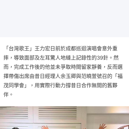
「台灣歌王」王力宏日前於成都巡迴演唱會意外重
摔，導致面部及左耳驚人地縫上記錄性的39針。然
而，完成工作後的他並未爭取時間留家靜養，反而選
擇帶傷出席由昔日經理人余玉卿與范曉萱號召的「福
茂同學會」，用實際行動力撐昔日合作無間的舊夥
伴。