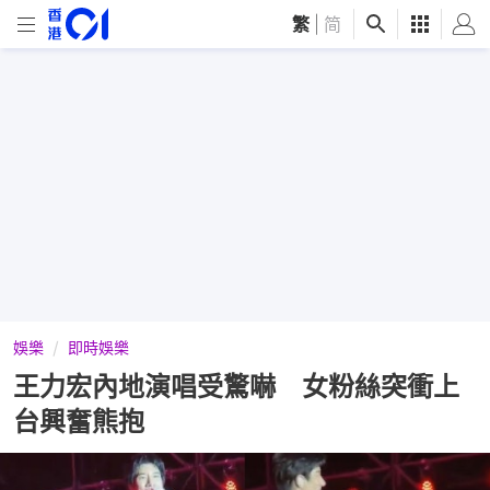
繁
|
简
娛樂
即時娛樂
王力宏內地演唱受驚嚇 女粉絲突衝上
台興奮熊抱