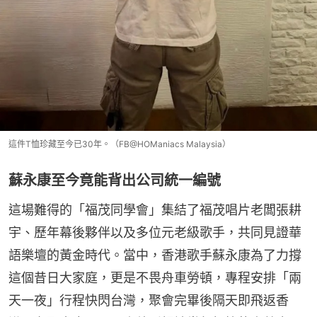
這件T恤珍藏至今已30年。（FB@HOManiacs Malaysia）
蘇永康至今竟能背出公司統一編號
這場難得的「福茂同學會」集結了福茂唱片老闆張耕
宇、歷年幕後夥伴以及多位元老級歌手，共同見證華
語樂壇的黃金時代。當中，香港歌手蘇永康為了力撐
這個昔日大家庭，更是不畏舟車勞頓，專程安排「兩
天一夜」行程快閃台灣，聚會完畢後隔天即飛返香