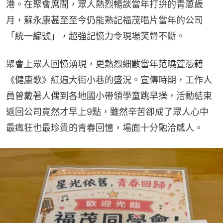
港。在聚會席間，眾人熱烈暢談當年打拚的青蔥歲
月，蘇永康甚至至今仍能熟記福茂唱片當年的公司
「統一編號」，超強記憶力令現場笑聲不斷。
聚會上眾人回憶湧現，更熱烈細數當年范曉萱憑藉
《健康歌》紅遍大街小巷的盛況。宣傳時期，工作人
員曾戴著人偶到各地國小帶領學童跳早操，活動結束
返回公司竟然才早上9點，雖然辛苦卻成了眾人心中
最瘋狂也最珍貴的青春回憶，場面十分融洽感人。