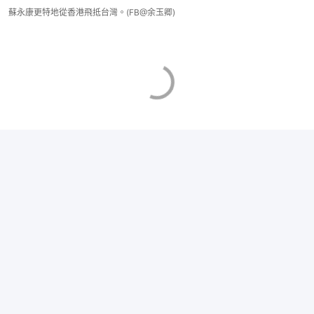
蘇永康更特地從香港飛抵台灣。(FB@余玉卿)