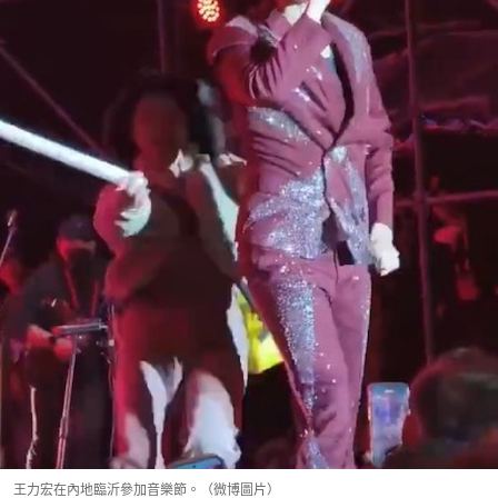
王力宏在內地臨沂參加音樂節。（微博圖片）