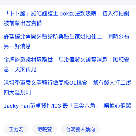
「卜卜脆」羅皓誼護士look動漫勁吸睛 初入行拍劇
被前輩出言責備
許廷鏗北角開牙醫診所與醫生家姐拍住上 同時公布
另一好消息
金牌監製梁材遠離世 馬浚偉發文證實消息：願您安
息，天家再見
港姐季軍袁文靜轉行做高級OL搵食 幫有錢人打工爆
四大潛規則
Jacky Fan范卓賢指193 最「三尖八角」 :唔擔心佢嬲
王力宏
范曉萱
台灣藝人動向