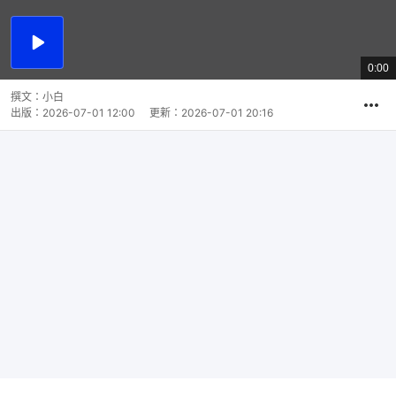
播
放
0:00
總
影
共
片
時
撰文：
小白
間
出版：
2026-07-01 12:00
更新：
2026-07-01 20:16