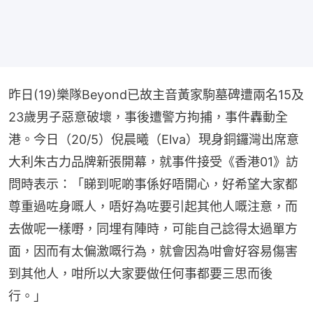
昨日(19)樂隊Beyond已故主音黃家駒墓碑遭兩名15及
23歲男子惡意破壞，事後遭警方拘捕，事件轟動全
港。今日（20/5）倪晨曦（Elva）現身銅鑼灣出席意
大利朱古力品牌新張開幕，就事件接受《香港01》訪
問時表示：「睇到呢啲事係好唔開心，好希望大家都
尊重過咗身嘅人，唔好為咗要引起其他人嘅注意，而
去做呢一樣嘢，同埋有陣時，可能自己諗得太過單方
面，因而有太偏激嘅行為，就會因為咁會好容易傷害
到其他人，咁所以大家要做任何事都要三思而後
行。」