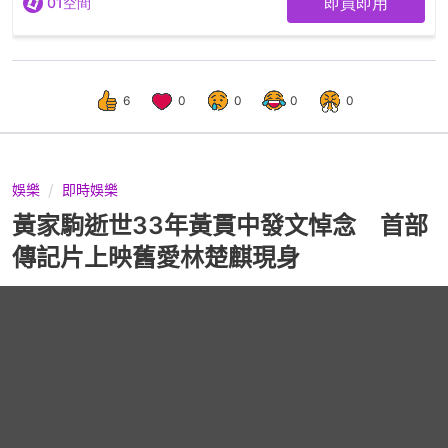
6
0
0
0
0
娛樂
即時娛樂
黃家駒逝世33年黃貫中發文悼念 首部
傳記片上映舊愛林楚麒現身