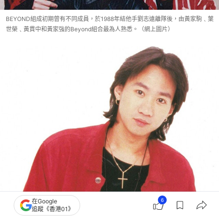
BEYOND組成初期曾有不同成員，於1988年結他手劉志遠離隊後，由黃家駒﹑葉
世榮﹑黃貫中和黃家強的Beyond組合最為人熟悉。（網上圖片）
6
在Google
追蹤《香港01》