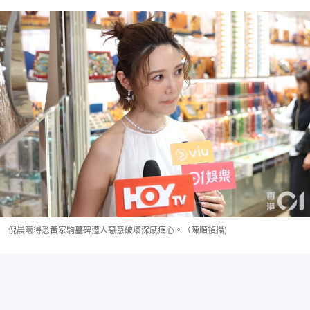
倪晨曦得悉黃家駒墓碑遭人惡意破壞深感痛心。（陳順禎攝)