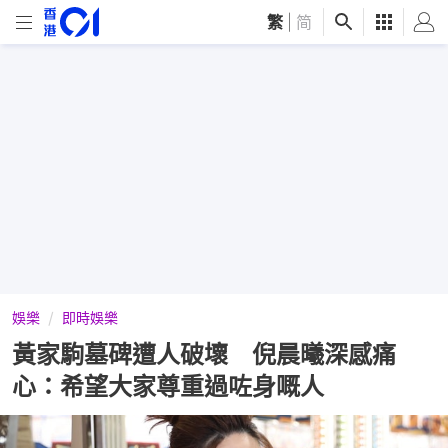
繁
|
简
娛樂
即時娛樂
黃家駒墓碑遭人破壞 倪晨曦深感痛
心：希望大家尊重過咗身嘅人