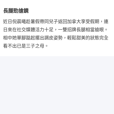
長腿勁搶鏡
近日倪晨曦趁暑假帶同兒子返回加拿大享受假期，連
日來在社交媒體活力十足，一雙招牌長腿相當搶眼。
相中她單腳踮起擺出調皮姿勢，輕鬆甜美的狀態完全
看不出已是三子之母。