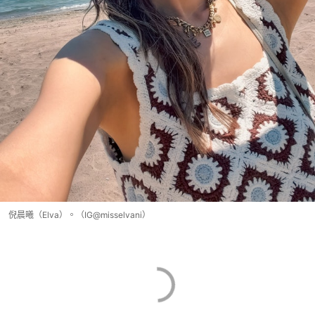
倪晨曦（Elva）。（IG@misselvani）