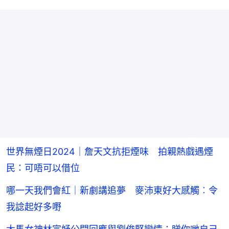
世界無煙日2024｜詹天文抗拒煙味 拍親熱戲遇煙
民：可唔可以借位
哪一天我們會紅｜新劇講追夢 麥沛東好大感觸︰令
我諗起好多嘢