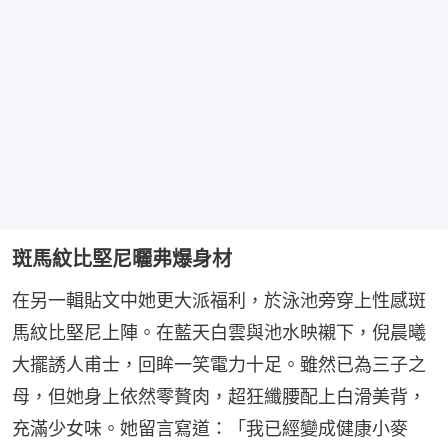
斑馬紋比堅尼曬弗爆身材
在另一輯貼文中她更大派福利，於泳池旁穿上性感斑
馬紋比堅尼上陣。在藍天白雲與池水映襯下，倪晨曦
大擺誘人甫士，回眸一笑電力十足。雖然已為三子之
母，但她身上依然零贅肉，超狂纖腰配上白滑美背，
充滿少女味。她留言寫道：「我已經變成健康小麥