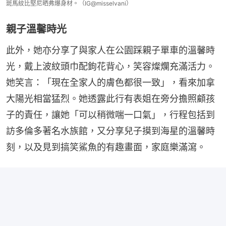
斑馬紋比堅尼晒弗爆身材。（IG@misselvani）
親子溫馨時光
此外，她亦分享了與家人在公園踩親子單車的溫馨時
光，戴上波紋頭巾配鉤花背心，笑容燦爛充滿活力。
她笑言：「現在全家人的膚色都很一致」，看來加拿
大陽光相當猛烈。她透露此行有表姐在旁分擔照顧孩
子的責任，讓她「可以稍微喘一口氣」，行程包括到
訪多倫多著名水族館，又分享兒子摸到海星的溫馨時
刻，以及見到搞笑鯊魚的有趣畫面，家庭樂滿瀉。