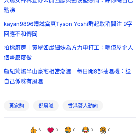
大馬女神林宣妤公開回應與劉俊堅戀情：睇你哋自己
點睇
kayan9896遭試當真Tyson Yoshi群起取消關注 9字
回應不和傳聞
拍檔廚房｜黃翠如爆細妹為方力申打工：喺佢屋企人
個畫廊度做
顧紀筠爆半山豪宅相當潮濕 每日開8部抽濕機：諗
自己係咪有風濕
黃家駒
倪晨曦
香港藝人動向
6
0
0
0
0