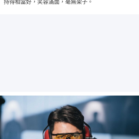
持得相當好，笑容滿面，毫無架子。