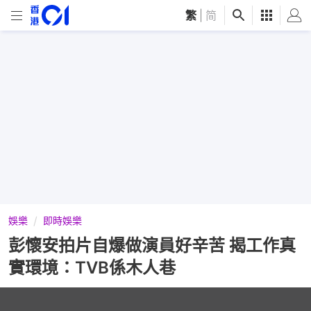
繁
|
简
娛樂
即時娛樂
彭懷安拍片自爆做演員好辛苦 揭工作真
實環境：TVB係木人巷