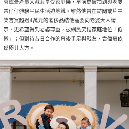
袁偉豪產量大減兼享受家庭樂，早前更被拍到與老婆
帶仔仔體驗平民生活迫地鐵。雖然他曾在訪問或片中
笑言買超過4萬元的奢侈品結他需要向老婆大人請
示，更希望得到老婆尊重，被網民笑指家庭地位「低
微」；但對待昔日合作的幕後手足與戰友，袁偉豪依
然極其大方。