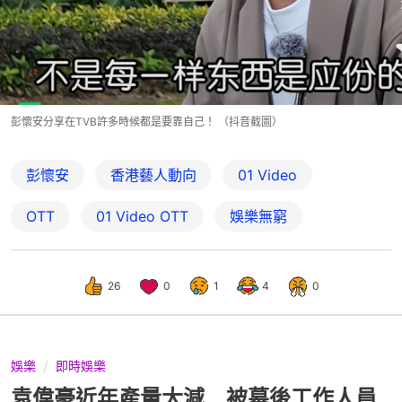
彭懷安分享在TVB許多時候都是要靠自己！ （抖音截圖）
彭懷安
香港藝人動向
01 Video
OTT
01‌ ‌Video‌ ‌OTT
娛樂無窮
26
0
1
4
0
娛樂
即時娛樂
袁偉豪近年產量大減 被幕後工作人員