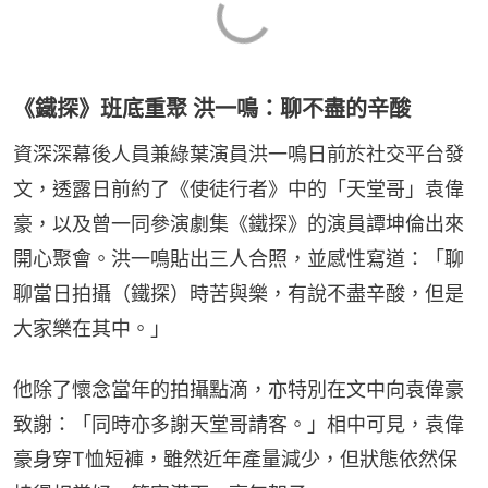
《鐵探》班底重聚 洪一鳴：聊不盡的辛酸
資深深幕後人員兼綠葉演員洪一鳴日前於社交平台發
文，透露日前約了《使徒行者》中的「天堂哥」袁偉
豪，以及曾一同參演劇集《鐵探》的演員譚坤倫出來
開心聚會。洪一鳴貼出三人合照，並感性寫道：「聊
聊當日拍攝（鐵探）時苦與樂，有說不盡辛酸，但是
大家樂在其中。」
他除了懷念當年的拍攝點滴，亦特別在文中向袁偉豪
致謝：「同時亦多謝天堂哥請客。」相中可見，袁偉
豪身穿T恤短褲，雖然近年產量減少，但狀態依然保