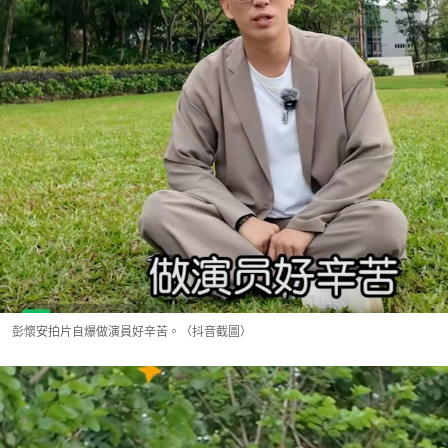
彭懷安拍片自爆做演員好辛苦。（抖音截圖）