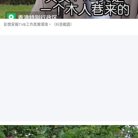
彭懷安揭TVB工作真實環境。（抖音截圖）