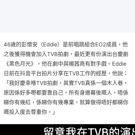
46歲的彭懷安（Eddie）是前唱跳組合EO2成員，他
之後獲得機會加入TVB拍劇，最近更有份演出台慶劇
《黑色月光》，他在劇中與楊茜堯有對手戲。Eddie
日前在抖音平台拍片分享在TVB工作的經歷，他說：
「我好慶幸喺TVB拍劇，其實TVB真係一個木人巷，
原因係好多嘢都要靠自己，所有身邊幕後嘅人，唔係
睇你有幾紅，係睇你有幾專業，就算做得唔好都睇你
嘅投入度去尊重你。」