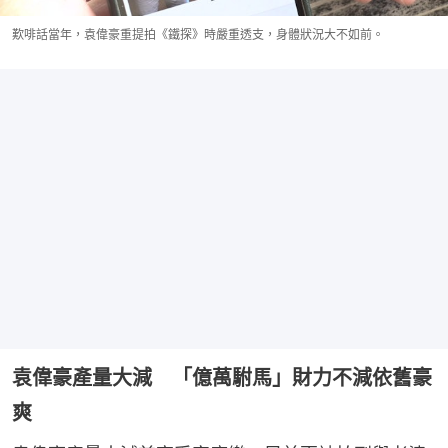
歎啡話當年，袁偉豪重提拍《鐵探》時嚴重透支，身體狀況大不如前。
袁偉豪產量大減 「億萬駙馬」財力不減依舊豪
爽