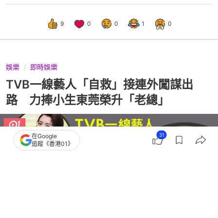
9
0
0
1
0
娛樂
即時娛樂
TVB一線藝人「自救」接連外闖謀出
路 力捧小生東莞榮升「老總」
31
在Google
追蹤《香港01》