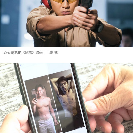
袁偉豪為拍《鐵探》減磅。（劇照）