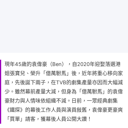
現年45歲的袁偉豪（Ben），自2020年迎娶落選港
姐張寶兒、榮升「億萬駙馬」後，近年將重心移向家
庭，先後誕下兩子，在TVB的劇集產量亦因而大幅減
少。雖然幕前產量大減，但身為「億萬駙馬」的袁偉
豪財力與人情味依組織不減。日前，一眾經典劇集
《鐵探》的幕後工作人員與演員敍舊，袁偉豪更豪爽
「買單」請客，獲幕後人員公開大讚！