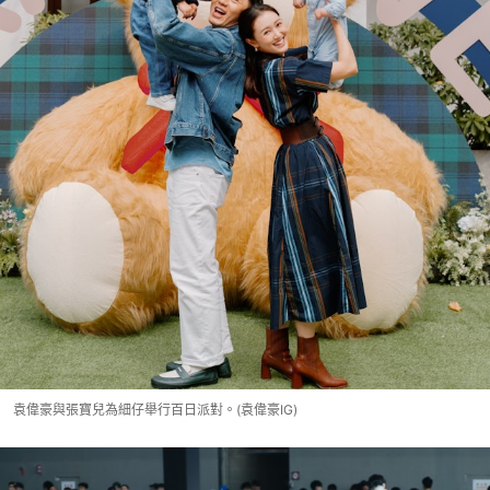
袁偉豪與張寶兒為細仔舉行百日派對。(袁偉豪IG)