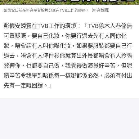
彭懷安日前在抖音平台拍片分享在TVB工作的經歷。（抖音截圖）
彭懷安透露在TVB工作的環境：「TVB係木人巷係無
可置疑嘅，要自己化妝，你要行過去先有人同你化
妝，唔會話有人叫你嚟化妝，如果要服裝都要自己行
過去，唔會有人俾件衫你就算出外景都唔會有人拎張
凳俾你，乜都要自己做，我覺得做演員好辛苦，但呢
啲辛苦令我學到唔係每一樣嘢都係必然，必須有付出
先有一定嘅回饋。」