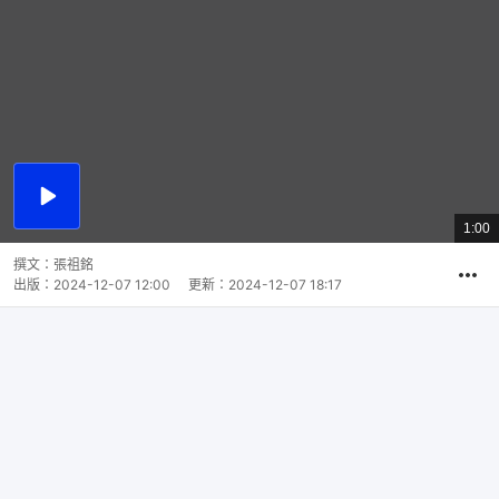
播
放
1:00
總
影
共
片
時
撰文：
張祖銘
間
出版：
2024-12-07 12:00
更新：
2024-12-07 18:17