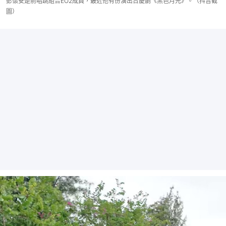
彭懷安是前唱跳組合EO2成員，最近他有份演出台慶劇《黑色月光》。（抖音截
圖）