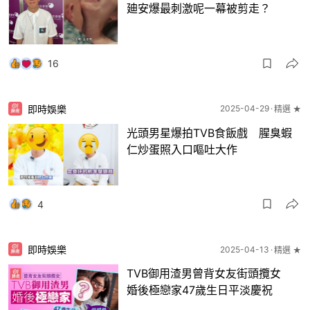
廸安爆最刺激呢一幕被剪走？
16
即時娛樂
2025-04-29
精選 ★
光頭男星爆拍TVB食飯戲 腥臭蝦
仁炒蛋照入口嘔吐大作
4
即時娛樂
2025-04-13
精選 ★
TVB御用渣男曾背女友街頭攬女
婚後極戀家47歲生日平淡慶祝