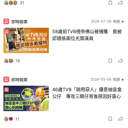
31
即時娛樂
2024-07-29
精選 ★
58歲前TVB視帝佛山被捕獲 竟被
認錯係兩位光頭演員
19
即時娛樂
2024-05-06
精選 ★
46歲TVB「御用惡人」鍾意抽盲盒
公仔 專攻三眼仔背後原因好窩心
11