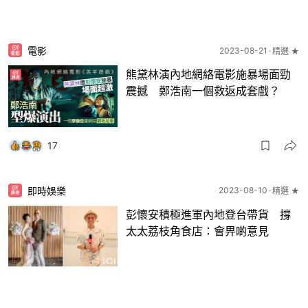
電影
2023-08-21
精選 ★
熊黛林演內地網絡電影施暴場面勁
震撼 鄭浩南一個救返成套戲？
17
即時娛樂
2023-08-10
精選 ★
彭懷安積極進軍內地登台帶貨 撐
太太荔枝角食店：會畀啲意見
18