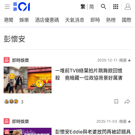
繁
|
简
港聞
娛樂
酒店優惠碼
天氣消息
即時
熱榜
國際
彭懷安
即時娛樂
2025-12-11
精選 ★
一堆前TVB綠葉拍片跳舞掀回憶
殺 竟暗藏一位政協背景好厲害
3
即時娛樂
2025-11-03
精選 ★
彭懷安Eddie與老婆放閃再被認錯具