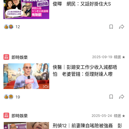
俊曄 網民：又話好掛住大S
12
即時娛樂
2025-09-19
精選 ★
俠醫｜彭廸安工作少收入減都唔
怕 老婆管錢：佢理財達人嚟
19
即時娛樂
2025-05-24
精選 ★
刑偵12｜前妻陳自瑤險被強姦 彭