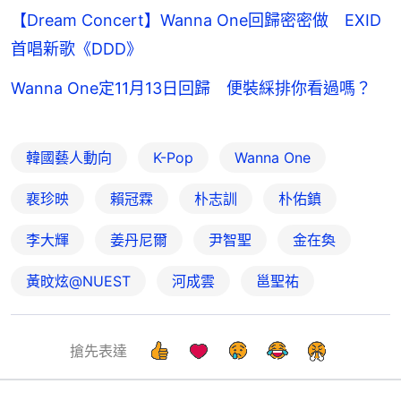
【Dream Concert】Wanna One回歸密密做 EXID
首唱新歌《DDD》
Wanna One定11月13日回歸 便裝綵排你看過嗎？
韓國藝人動向
K-Pop
Wanna One
裵珍映
賴冠霖
朴志訓
朴佑鎮
李大輝
姜丹尼爾
尹智聖
金在奐
黃旼炫@NUEST
河成雲
邕聖祐
搶先表達