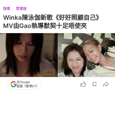
娛樂
眾樂迷
Winka陳泳伽新歌《好好照顧自己》
MV由Gao執導默契十足唔使夾
在Google
追蹤《香港01》
撰文：
鄧穎琪
出版：
2026-07-23 15:30
更新：
2026-07-23 19:35