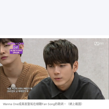
Wanna One成員邕聖祐在細聽Fan Song的歌詞。（網上截圖）