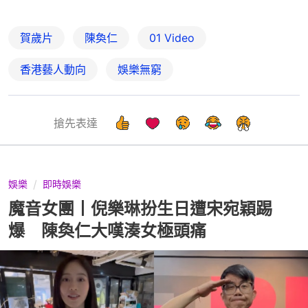
賀歲片
陳奐仁
01 Video
香港藝人動向
娛樂無窮
搶先表達
娛樂
即時娛樂
魔音女團丨倪樂琳扮生日遭宋宛穎踢
爆 陳奐仁大嘆湊女極頭痛