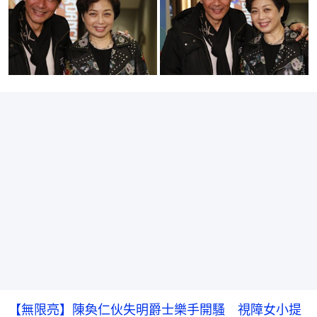
【無限亮】陳奐仁伙失明爵士樂手開騷 視障女小提