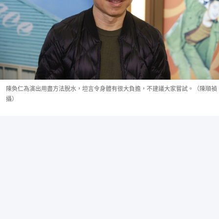
陳奐仁為演出用盡方法脫水，坦言令身體有很大負擔，不建議大家嘗試。（陳順禎
攝）