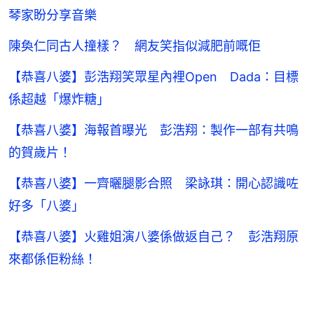
琴家盼分享音樂
陳奐仁同古人撞樣？ 網友笑指似減肥前嘅佢
【恭喜八婆】彭浩翔笑眾星內裡Open Dada：目標
係超越「爆炸糖」
【恭喜八婆】海報首曝光 彭浩翔：製作一部有共鳴
的賀歲片！
【恭喜八婆】一齊曬腿影合照 梁詠琪：開心認識咗
好多「八婆」
【恭喜八婆】火雞姐演八婆係做返自己？ 彭浩翔原
來都係佢粉絲！