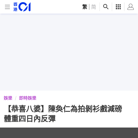
繁
|
简
娛樂
即時娛樂
【恭喜八婆】陳奐仁為拍剝衫戲減磅
體重四日內反彈