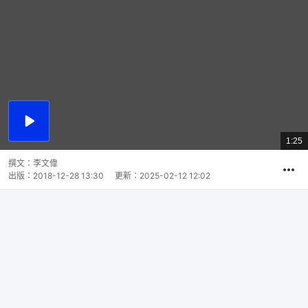
播
放
1:25
總
影
共
片
時
撰文：
李文偉
間
出版：
2018-12-28 13:30
更新：
2025-02-12 12:02