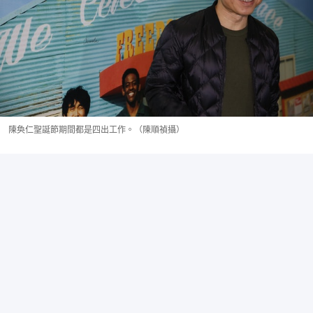
陳奐仁聖誕節期間都是四出工作。（陳順禎攝）