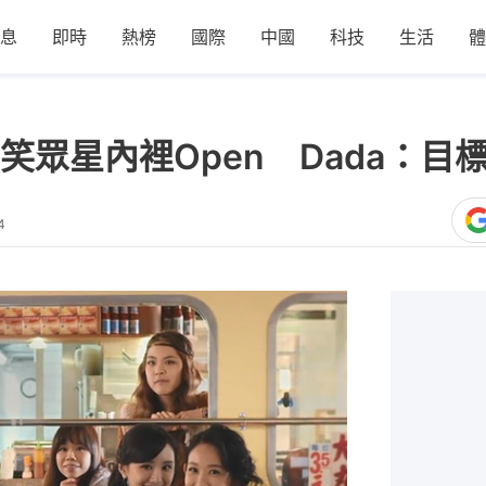
息
即時
熱榜
國際
中國
科技
生活
體
笑眾星內裡Open Dada：目
4