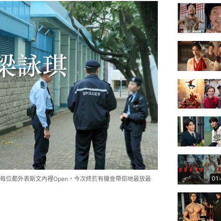
01
每位都外表斯文內裡Open，今次終於有機會帶佢哋最放最