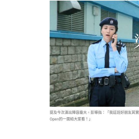
提及今次演出陣容龐大，彭導指：「我這班好朋友其實
Open的一面給大家看！」