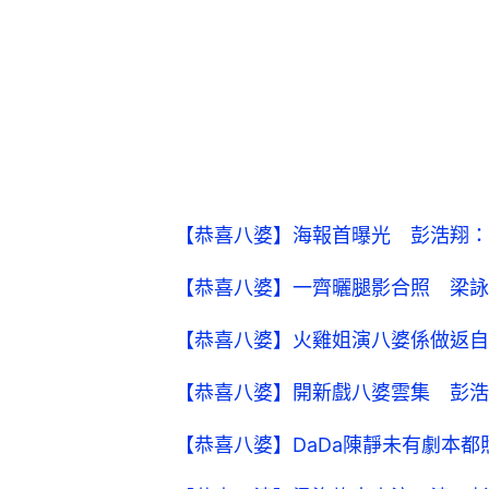
【恭喜八婆】海報首曝光 彭浩翔：
【恭喜八婆】一齊曬腿影合照 梁詠
【恭喜八婆】火雞姐演八婆係做返自
【恭喜八婆】開新戲八婆雲集 彭浩
【恭喜八婆】DaDa陳靜未有劇本