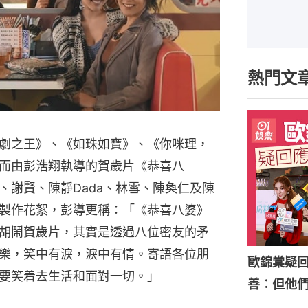
熱門文
劇之王》、《如珠如寶》、《你咪理，
而由彭浩翔執導的賀歲片《恭喜八
、謝賢、陳靜Dada、林雪、陳奐仁及陳
製作花絮，彭導更稱：「《恭喜八婆》
胡鬧賀歲片，其實是透過八位密友的矛
樂，笑中有淚，淚中有情。寄語各位朋
歐錦棠疑
要笑着去生活和面對一切。」
善︰但他