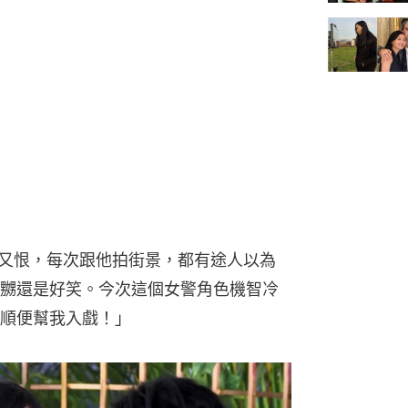
愛又恨，每次跟他拍街景，都有途人以為
嬲還是好笑。今次這個女警角色機智冷
順便幫我入戲！」