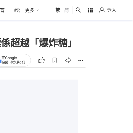
育
經濟
更多
01深圳
繁
觀點
|
简
健康
好食玩飛
登入
女
標係超越「爆炸糖」
在Google
追蹤《香港01》