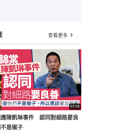
章
查看更多
01:18
回應陳凱琳事件 認同對細路要良
們不是猴子