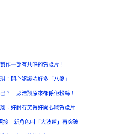
製作一部有共鳴的賀歲片！
琪：開心認識咗好多「八婆」
己？ 彭浩翔原來都係佢粉絲！
翔：好耐冇笑得好開心嘅賀歲片
都照接 新角色叫「大波蓮」再突破