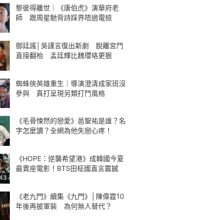
黎彼得離世｜《唐伯虎》演華府老
師 跟周星馳背詩踩界唔過電檢
御廷謠│吳謹言復出新劇 脫離宮鬥
直接翻枱 孟廷輝比魏瓔珞更狠
蜘蛛俠英雄重生｜導演澄清成家班沒
參與 真打呈現另類打鬥風格
《毛骨悚然的戀愛》邕聖祐是誰？名
字怎麼讀？全網為他失戀心疼！
《HOPE：逆襲希望港》成韓國今夏
最賣座電影！BTS田柾國直言震撼
:43
《老九門》續集《九門》│陳偉霆10
年後再披軍裝 為何無人替代？