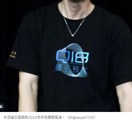
炎亞綸正面面對2023年的性醜聞風波。（IG@aayan1120）