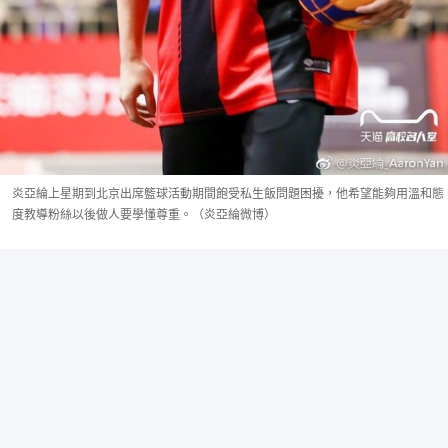
炎亞綸上星期到北京出席籃球活動期間飽受私生飯問題困擾，他希望能夠用溫和態
度教導粉絲以後做人要學懂尊重。（炎亞綸微博）