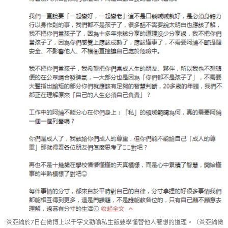
炎亞綸於7日在微博上以千字文勸喻私生飯要學懂替他人著想的道理。（炎亞綸微