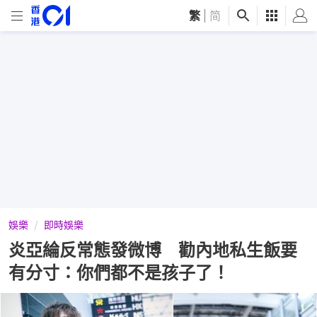
繁
|
简
娛樂
即時娛樂
炎亞綸反常態發微博 勸內地私生飯要
有分寸：你們都不是孩子了！