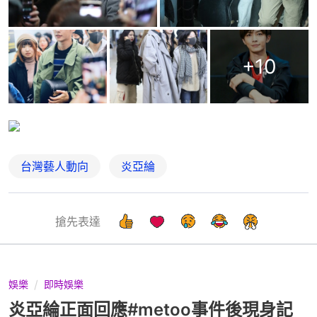
+
10
台灣藝人動向
炎亞綸
搶先表達
娛樂
即時娛樂
炎亞綸正面回應#metoo事件後現身記