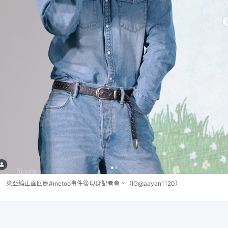
炎亞綸正面回應#metoo事件後現身記者會。（IG@aayan1120）