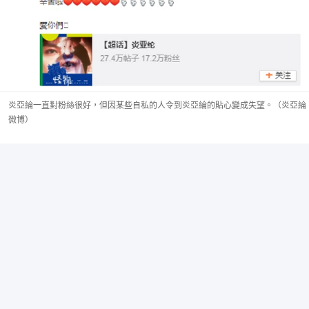
炎亞綸一直對粉絲很好，但因某些自私的人令到炎亞綸的貼心變成失望。（炎亞綸
微博）