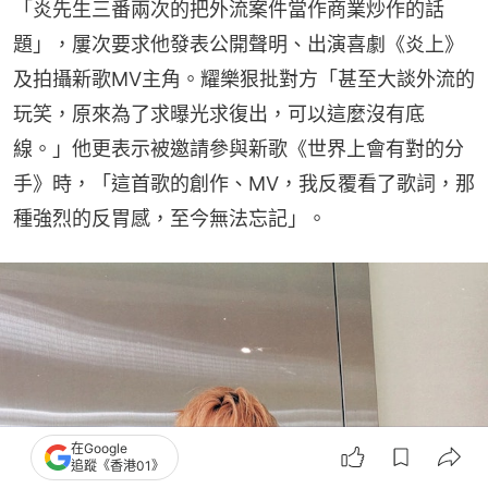
「炎先生三番兩次的把外流案件當作商業炒作的話
題」，屢次要求他發表公開聲明、出演喜劇《炎上》
及拍攝新歌MV主角。耀樂狠批對方「甚至大談外流的
玩笑，原來為了求曝光求復出，可以這麼沒有底
線。」他更表示被邀請參與新歌《世界上會有對的分
手》時，「這首歌的創作、MV，我反覆看了歌詞，那
種強烈的反胃感，至今無法忘記」。
在Google
追蹤《香港01》