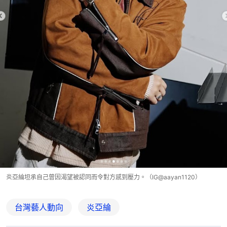
炎亞綸坦承自己曾因渴望被認同而令對方感到壓力。（IG@aayan1120）
台灣藝人動向
炎亞綸