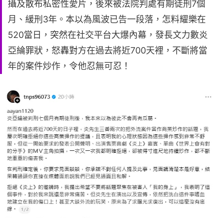
攝及散布私密性愛片，後來被法院判處有期徒刑7個
月、緩刑3年。本以為風波已告一段落，怎料耀樂在
520當日，突然在社交平台大爆內幕，發長文力數炎
亞綸罪狀，怒轟對方在過去將近700天裡，不斷將當
年的案件炒作，令他忍無可忍！