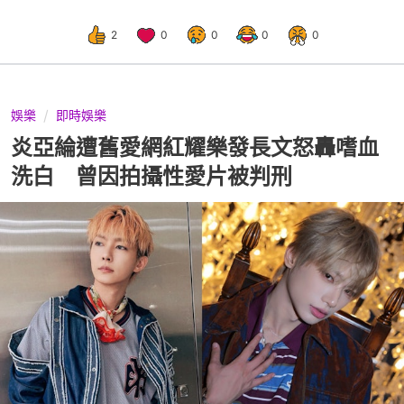
2
0
0
0
0
娛樂
即時娛樂
炎亞綸遭舊愛網紅耀樂發長文怒轟嗜血
洗白 曾因拍攝性愛片被判刑