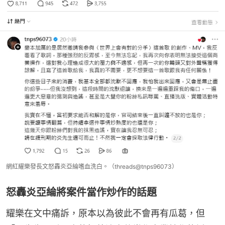
網紅耀樂發長文怒轟炎亞綸嗜血洗白。（threads@tnps96073）
怒轟炎亞綸將案件當作炒作的話題
耀樂在文中痛訴，原本以為彼此不會再有瓜葛，但