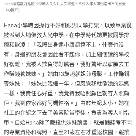
Hana翻唱盧冠廷的《但願人長久》大受歡迎，不少人都大讚她唱出不同感覺。
（IG圖片）
Hana小學時因操行不好和跟男同學打架，以致畢業後
被派到大埔佛教大光中學。在中學時代她更被同學排
擠和欺凌：「我嘅出身連小康都算不上，什麼也沒
有，身邊的朋友會因此看不起你，加上細個讀的學校
好複雜，我被人欺負得好厲害，我好驚所以寧願去工
作賺錢養妹妹。」她由13歲起就姐兼母職，工作賺錢
養妹妹：「妹妹比我細一年，但感覺我就像她的媽媽
一樣，我責任心好重，我覺得我唔照顧佢就冇人照顧
佢，我到依家都好阿媽性格。」由於年紀太小，她在
社工的介紹之下去了美容院當學徒，負責為客人削指
甲。自始Hana除了賺錢供妹妹讀書，就是儲錢考不同
的專業資格和牌照，直至21歲左右才重返校園，報讀