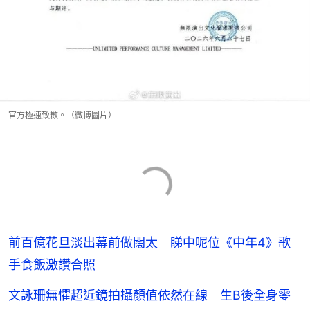
官方極速致歉。（微博圖片）
前百億花旦淡出幕前做闊太 睇中呢位《中年4》歌
手食飯激讚合照
文詠珊無懼超近鏡拍攝顏值依然在線 生B後全身零