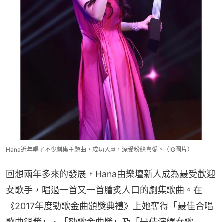
Hana近年唱了不少劇集主題曲，成功入屋，深受粉絲喜愛。（IG圖片）
回想兩年多來的發展，Hana由樂壇新人成為最受歡迎
女歌手，唱過一首又一首膾炙人口的劇集歌曲。在
《2017年度勁歌金曲頒獎典禮》上她奪得「最佳合唱
歌曲銅獎」、「勁歌金曲獎」及「最佳演繹女歌