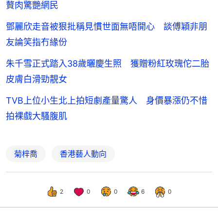
贅肉驚艷網民
鄧麗欣走音被狠批稱見慣世面無唔開心 談傅穎非朋
友論笑指冇緣份
朱千雪正式踏入38歲曬慶生照 獲贈粉紅玫瑰佗二胎
皮膚白滑勁靚女
TVB上位小生北上拍短劇產量驚人 身價暴漲仍不惜
拍裸戲大騷腹肌
菊梓喬
香港藝人動向
2
0
0
6
0