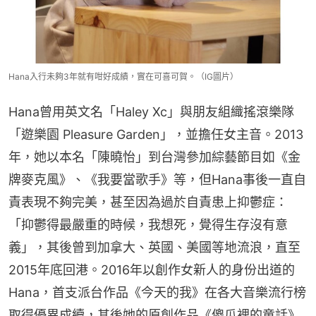
Hana入行未夠3年就有咁好成績，實在可喜可賀。（IG圖片）
Hana曾用英文名「Haley Xc」與朋友組織搖滾樂隊
「遊樂園 Pleasure Garden」，並擔任女主音。2013
年，她以本名「陳曉怡」到台灣參加綜藝節目如《金
牌麥克風》、《我要當歌手》等，但Hana事後一直自
責表現不夠完美，甚至因為過於自責患上抑鬱症：
「抑鬱得最嚴重的時候，我想死，覺得生存沒有意
義」，其後曾到加拿大、英國、美國等地流浪，直至
2015年底回港。2016年以創作女新人的身份出道的
Hana，首支派台作品《今天的我》在各大音樂流行榜
取得優異成續，其後她的原創作品《傻瓜裡的童話》