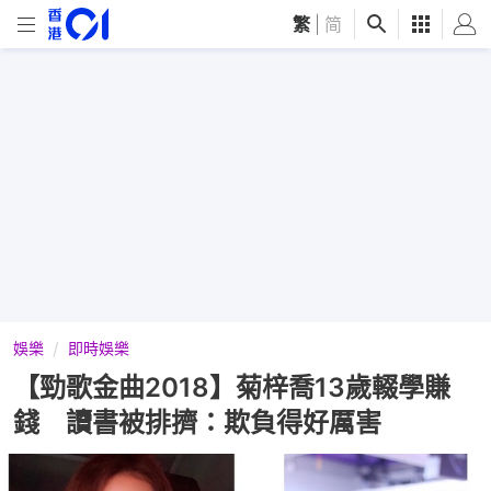
繁
|
简
娛樂
即時娛樂
【勁歌金曲2018】菊梓喬13歲輟學賺
錢 讀書被排擠：欺負得好厲害