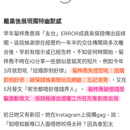
離巢後展現獨特幽默感
早年菊梓喬曾與「友台」ERROR成員吳保錡傳出這緋
聞。這段姊弟戀在經歷約一年半的交往傳聞與多次離
合後，早前有暗示或已經告終。不知從何時開始，菊
梓喬不時在IG分享一些貌似是搞笑的短片，例如今年
3月就怒吼「結婚即刻好慘」
菊梓喬失控怒吼：結婚
即刻好慘　疑保錡姊弟戀玩完網勸：忘記渣男
，又在
5月發文「呢世都唔好借錢畀人」。
菊梓喬疑借錢受
騙激動發文　保錡極速自證曬工作狂形象割席自保
近日她又有新招，她在Instagram上搞爛gag，說：
「知唔知飯喺口入面唔她咬得太碎？因為會犯太