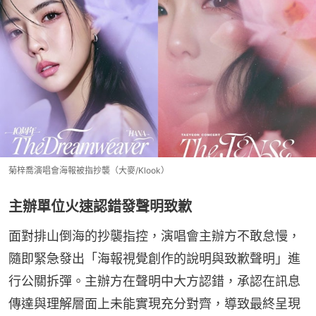
菊梓喬演唱會海報被指抄襲（大麥/Klook）
主辦單位火速認錯發聲明致歉
面對排山倒海的抄襲指控，演唱會主辦方不敢怠慢，
隨即緊急發出「海報視覺創作的說明與致歉聲明」進
行公關拆彈。主辦方在聲明中大方認錯，承認在訊息
傳達與理解層面上未能實現充分對齊，導致最終呈現