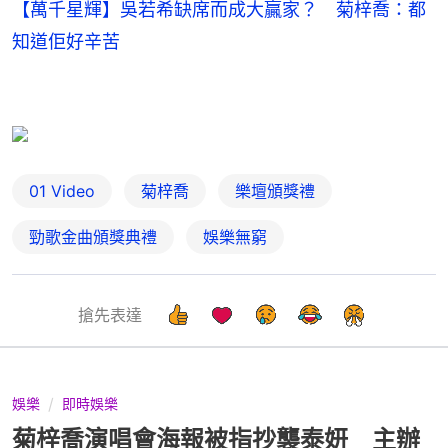
【萬千星輝】吳若希缺席而成大贏家？ 菊梓喬：都
知道佢好辛苦
01 Video
菊梓喬
樂壇頒獎禮
勁歌金曲頒獎典禮
娛樂無窮
搶先表達
娛樂
即時娛樂
菊梓喬演唱會海報被指抄襲泰妍 主辦