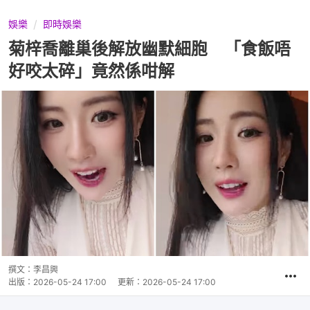
娛樂
即時娛樂
菊梓喬離巢後解放幽默細胞 「食飯唔
好咬太碎」竟然係咁解
撰文：
李昌興
出版：
2026-05-24 17:00
更新：
2026-05-24 17:00