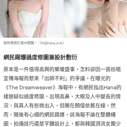
菊梓喬將於廣州開騷。（IG@hana_kuk）
網民踢爆過度修圖兼設計敷衍
原本是一件值得高興的樂壇盛事，怎料卻因一張巡唱
宣傳海報而惹來「出師不利」的爭議。在曝光的
《The Dreamweaver》海報中，有網民指出Hana的
樣貌疑似過度修圖，出現高鼻、大眼及人中變長的情
況，與真人有些微出入，但勝在顏值依舊在線。然
而，隨後有心細的網民踢爆，該海報不論在整體構
圖、拍攝技巧還是字體設計上，都與韓國頂流女團少