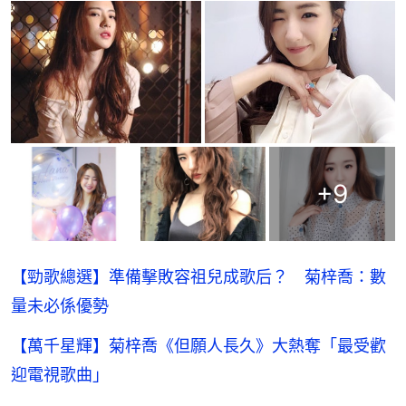
+
9
【勁歌總選】準備擊敗容祖兒成歌后？ 菊梓喬：數
量未必係優勢
【萬千星輝】菊梓喬《但願人長久》大熱奪「最受歡
迎電視歌曲」