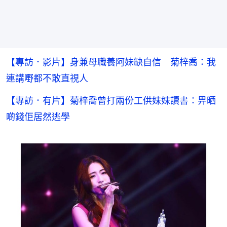
【專訪．影片】身兼母職養阿妹缺自信 菊梓喬：我
連講嘢都不敢直視人
【專訪．有片】菊梓喬曾打兩份工供妹妹讀書：畀晒
啲錢佢居然逃學