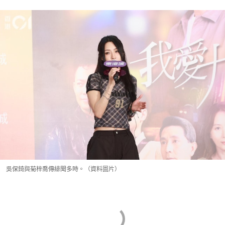
吳保錡與菊梓喬傳緋聞多時。（資料圖片）