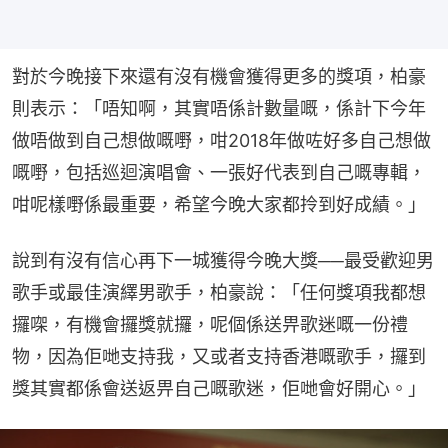
對於今晚接下來還有沒有機會獲得更多的獎項，柏豪
則表示：「唔知啊，其實唔係計數量嘅，係計下今年
做唔做到自己想做嘅嘢，咁2018年做咗好多自己想做
嘅嘢，包括巡迴演唱會、一張好代表到自己嘅專輯，
咁呢樣嘢係最重要，希望今晚大家都拎到好成績。」
說到有沒有信心再下一城獲得今晚大獎──最受歡迎男
歌手或最佳演繹男歌手，柏豪說：「任何獎項我都想
攞㗎，有機會攞獎就攞，呢個係送畀歌迷嘅一份禮
物，因為佢哋支持我，又或者支持香港嘅歌手，攞到
獎其實都係會送返畀自己嘅歌迷，佢哋會好開心。」