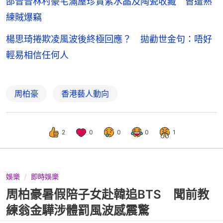
邵音音林村豪宅滿屋珍貴紫水晶及陶瓷收藏 曾遭熟
練賊爆竊
楊思琦捲欺凌風波後終極回應？ 拋勸世金句：唔好
輕易相信任何人
周柏豪
香港藝人動向
2
0
0
0
1
娛樂
即時娛樂
周柏豪暑假陪子女赴韓追BTS 聞前教
練翁金驊涉體罰風波感震驚