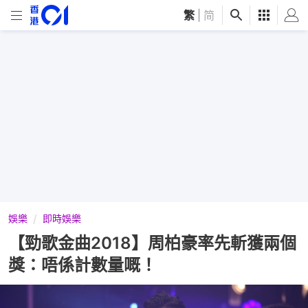
繁
|
简
娛樂
即時娛樂
【勁歌金曲2018】周柏豪率先斬獲兩個
獎：唔係計數量嘅！