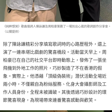
《純粹想哭》歌曲填詞人陳詠謙及周柏豪策劃了一場別出心裁的歌詞創作分享會。
（公關提供）
除了陳詠謙精彩分享填寫歌詞時的心路歷程外，還上
演了一連串堪比戲劇的驚喜橋段。活動當天早上，周
柏豪已在自己的社交平台即時動態上，發佈了一張坐
飛機到外地工作的照片，巧妙製造了不在香港的假
象。實際上，他憑藉「頂級偽裝術」潛伏活動全場近
兩小時，不僅親自為粉絲服務、化身大會攝影師及工
作人員身份，全程未被識破。其後透過巧妙設計的環
節驚喜現身，為現場帶來連番驚喜感動與歡笑。