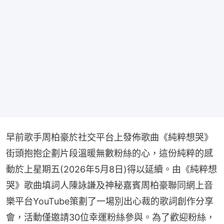
早前歌手周柏豪於社交平台上發佈歌曲《純粹想哭》
街頭抱抱企劃片段溫暖無數粉絲的心，這份純粹的感
動於上星期五(2026年5月8日)得以延續。由《純粹想
哭》歌曲填詞人陳詠謙及神秘嘉賓周柏豪聯同網上音
樂平台YouTube策劃了一場別出心裁的歌詞創作分享
會，活動僅邀請30位幸運粉絲參與。為了歡迎粉絲，