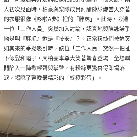
人初次見面時，柏豪與樂隊成員討論陳詠謙當天穿著
的衣服很像《哆啦A夢》裡的「胖虎」。此時，旁邊
一位「工作人員」突然加入討論，認真地與陳詠謙爭
拗是叫『胖虎』還是『技安』？。正當粉絲們被這突
如其來的爭拗吸引時，該位「工作人員」突然一把扯
下假髮和帽子，周柏豪本尊大笑著驚喜登場！全場瞬
間陷入一陣歡呼聲與掌聲，有粉絲更驚喜得即場落
淚，揭曉了整晚最精彩的「終極彩蛋」。