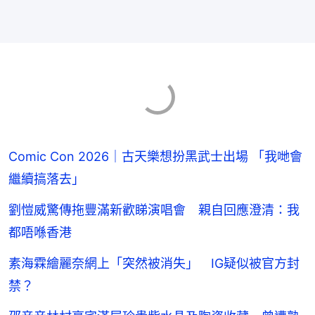
Comic Con 2026｜古天樂想扮黑武士出場 「我哋會
繼續搞落去」
劉愷威驚傳拖豐滿新歡睇演唱會 親自回應澄清：我
都唔喺香港
素海霖繪麗奈網上「突然被消失」 IG疑似被官方封
禁？