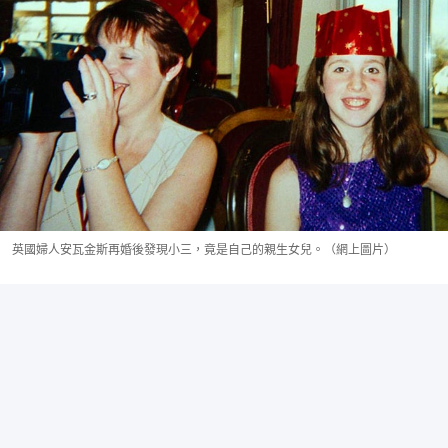
英國婦人安瓦金斯再婚後發現小三，竟是自己的親生女兒。（網上圖片）