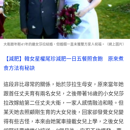
大衛跟年輕41年的繼女莎拉結婚，但婚姻一直未獲雙方家人祝福。（網上圖片）
【減肥】韓女星權尾珍減肥一日五餐照食飽　原來煮
食方法有秘訣
這段非比尋常的關係，始於莎拉生母安，原來當年她
跟首任丈夫育有兩名女兒，之後帶著16歲的小女兒莎
拉改嫁給第二任丈夫大衛，一家人感情融洽和睦。但
某天她去照顧剛生育的大女兒後，回家卻發覺女兒變
得有些古怪，本來由她駕車接載女兒上學，之後女兒