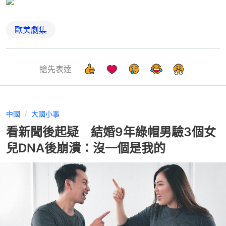
歐美劇集
搶先表達
中國
大國小事
看新聞後起疑 結婚9年綠帽男驗3個女
兒DNA後崩潰：沒一個是我的