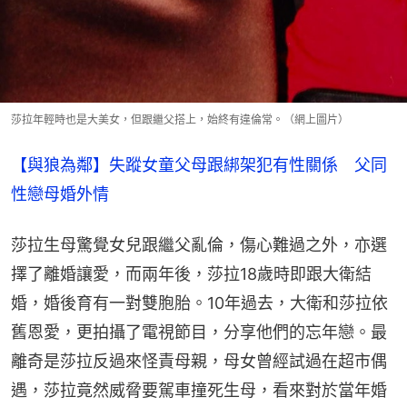
莎拉年輕時也是大美女，但跟繼父搭上，始終有違倫常。（網上圖片）
【與狼為鄰】失蹤女童父母跟綁架犯有性關係　父同
性戀母婚外情
莎拉生母驚覺女兒跟繼父亂倫，傷心難過之外，亦選
擇了離婚讓愛，而兩年後，莎拉18歲時即跟大衛結
婚，婚後育有一對雙胞胎。10年過去，大衛和莎拉依
舊恩愛，更拍攝了電視節目，分享他們的忘年戀。最
離奇是莎拉反過來怪責母親，母女曾經試過在超市偶
遇，莎拉竟然威脅要駕車撞死生母，看來對於當年婚