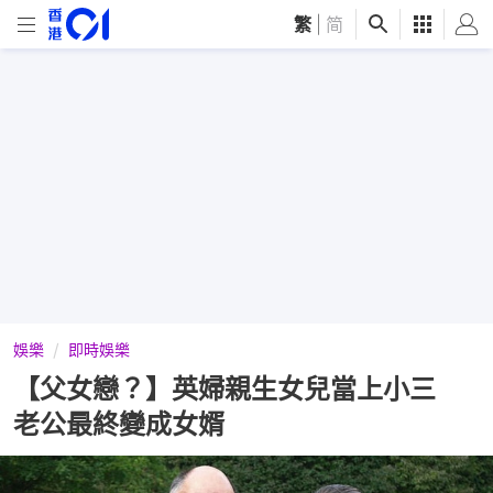
繁
|
简
娛樂
即時娛樂
【父女戀？】英婦親生女兒當上小三
老公最終變成女婿