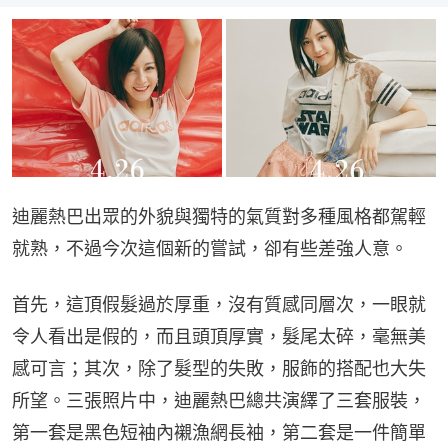
迪麗熱巴出眾的外貌與獨特的氣質對多種風格都駕輕
就熟，不過今次這個新的嘗試，卻有些差強人意。
首先，這頂假髮過於厚重，沒有質感同層次，一眼就
令人看出是假的，而且頭頂厚實，髮尾太碎，毫無美
感可言；其次，除了髮型的失敗，服飾的搭配也大失
所望。三張照片中，迪麗熱巴總共演繹了三套服裝，
第一套是黑色短袖內襯漁網長袖，第二套是一件簡單