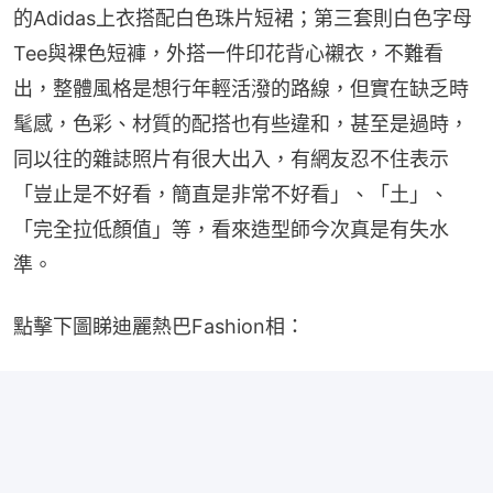
的Adidas上衣搭配白色珠片短裙；第三套則白色字母
Tee與裸色短褲，外搭一件印花背心襯衣，不難看
出，整體風格是想行年輕活潑的路線，但實在缺乏時
髦感，色彩、材質的配搭也有些違和，甚至是過時，
同以往的雜誌照片有很大出入，有網友忍不住表示
「豈止是不好看，簡直是非常不好看」、「土」、
「完全拉低顏值」等，看來造型師今次真是有失水
準。
點擊下圖睇迪麗熱巴Fashion相：