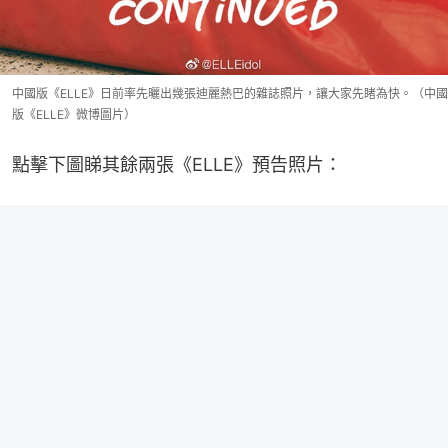
中國版《ELLE》日前率先曬出幾張迪麗熱巴的雜誌照片，讓大家先睹為快。（中國
版《ELLE》微博圖片）
點擊下圖睇其餘兩張《ELLE》預告照片：