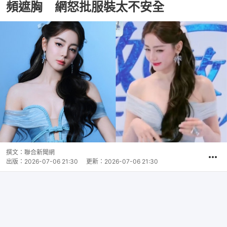
頻遮胸 網怒批服裝太不安全
撰文：
聯合新聞網
出版：
2026-07-06 21:30
更新：
2026-07-06 21:30