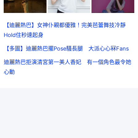
【迪麗熱巴】女神仆親都優雅！完美芭蕾舞技冷靜
Hold住秒速起身
【多圖】迪麗熱巴擺Pose騷長腿 大派心心冧Fans
迪麗熱巴拒演清宮第一美人香妃 有一個角色最令她
心動