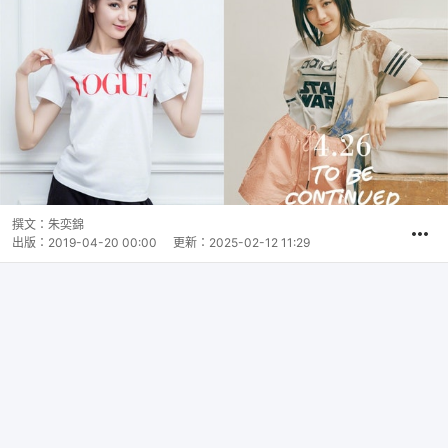
撰文：
朱奕錦
出版：
2019-04-20 00:00
更新：
2025-02-12 11:29