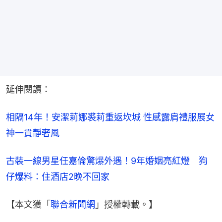
延伸閱讀：
相隔14年！安潔莉娜裘莉重返坎城 性感露肩禮服展女
神一貫靜奢風
古裝一線男星任嘉倫驚爆外遇！9年婚姻亮紅燈　狗
仔爆料：住酒店2晚不回家
【本文獲「
聯合新聞網
」授權轉載。】