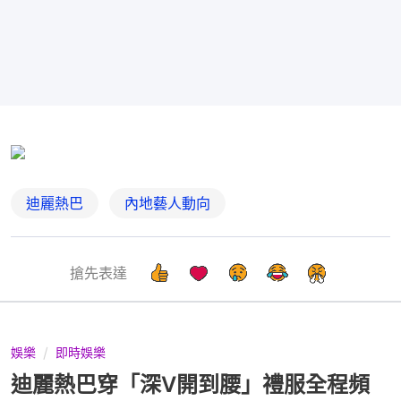
迪麗熱巴
內地藝人動向
搶先表達
娛樂
即時娛樂
迪麗熱巴穿「深V開到腰」禮服全程頻