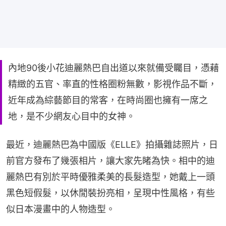
內地90後小花迪麗熱巴自出道以來就備受矚目，憑藉
精緻的五官、率直的性格圈粉無數，影視作品不斷，
近年成為綜藝節目的常客，在時尚圈也擁有一席之
地，是不少網友心目中的女神。
最近，迪麗熱巴為中國版《ELLE》拍攝雜誌照片，日
前官方發布了幾張相片，讓大家先睹為快。相中的迪
麗熱巴有別於平時優雅柔美的長髮造型，她戴上一頭
黑色短假髮，以休閒裝扮亮相，呈現中性風格，有些
似日本漫畫中的人物造型。