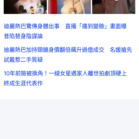
迪麗熱巴驚傳身體出事 直播「痛到變臉」畫面曝
昔陷替身陰謀論
迪麗熱巴加持頸鏈身價翻倍飆升過億成交 名媛搶先
試戴惹二手質疑
10年前險被換角！一線女星遇家人離世拍劇頂硬上
終成生涯代表作