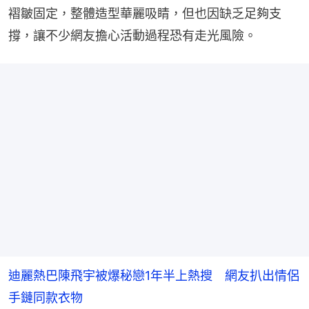
褶皺固定，整體造型華麗吸睛，但也因缺乏足夠支
撐，讓不少網友擔心活動過程恐有走光風險。
迪麗熱巴陳飛宇被爆秘戀1年半上熱搜 網友扒出情侶
手鏈同款衣物