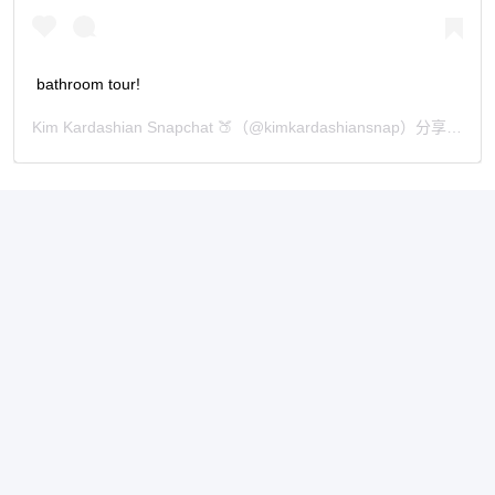
bathroom tour!
Kim Kardashian Snapchat 🍑
（@kimkardashiansnap）分享的貼文 於