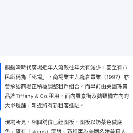
銅鑼灣時代廣場近年人流較往年大有減少，甚至有市
民戲稱為「死場」，商場業主九龍倉置業（1997）亦
曾承認商場正積極調整租戶組合。而早前由美國珠寶
品牌Tiffany & Co.租用，面向羅素街及鵝頸橋方向的
大單邊舖，新近將有新租客進駐。
現場所見，相關舖位已經圍板，圍板以奶茶色做底
色，寫有「skims」字眼。新租客為美國名媛兼真人