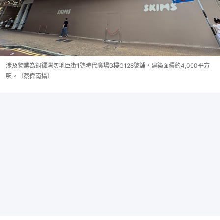
涉及物業為銅鑼灣勿地臣街1號時代廣場G樓G128號舖，建築面積約4,000平方
呎。（蔡偉南攝）