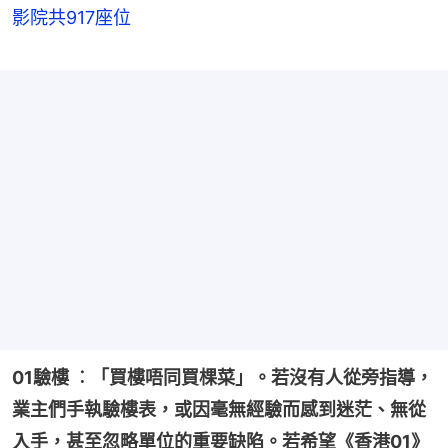
影院共917座位
01驗樓 ︰「買樓唔同買棵菜」。若沒有人從旁指導，
業主們手執驗樓表，或因毫無經驗而感到迷茫、無從
入手，甚至忽略單位的重要缺陷。若希望《香港01》