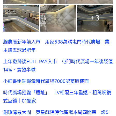
+
3
趕農曆新年前入市 用家538萬購屯門時代廣場 業
主賺五球過肥年
上年撤辣後FULL PAY入市 屯門時代廣場一年後貶值
14%、實蝕半球
小紅書租銅鑼灣時代廣場7000呎商廈樓面
時代廣場拒變「遺址」 LV相隔三年重返、租萬呎複
式巨舖｜01獨家
銅鑼灣最大間 英皇戲院時代廣場本周四開幕 設5