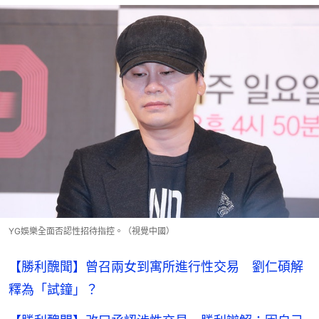
YG娛樂全面否認性招待指控。（視覺中國）
【勝利醜聞】曾召兩女到寓所進行性交易 劉仁碩解
釋為「試鐘」？