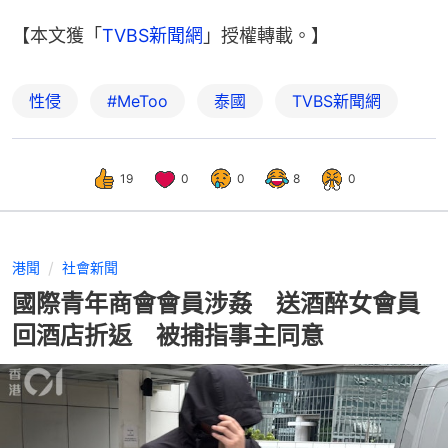
【本文獲「
TVBS新聞網
」授權轉載。】
性侵
#MeToo
泰國
TVBS新聞網
19
0
0
8
0
港聞
社會新聞
國際青年商會會員涉姦 送酒醉女會員
回酒店折返 被捕指事主同意