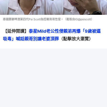
泰國勝獅啤酒第四代Psi Scott指控親哥哥性侵。（截取自IG@psiscott）
【延伸閱讀】
泰星Mild老公性侵親弟再爆「9歲被逼
吸毒」喊話親哥別讓老婆頂罪
（點擊放大瀏覽）