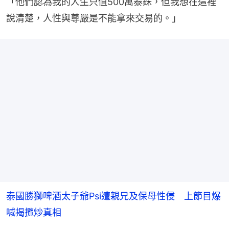
「他們認為我的人生只值500萬泰銖，但我想在這裡
說清楚，人性與尊嚴是不能拿來交易的。」
泰國勝獅啤酒太子爺Psi遭親兄及保母性侵 上節目爆
喊揭攬炒真相