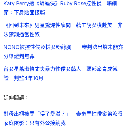
Katy Perry遭《蝙蝠俠》Ruby Rose控性侵 曝細
節：下身貼面接觸
《回到未來》男星驚爆性醜聞 藉工誘女模赴美 非
法禁錮逼當性奴
NONO被控性侵及搓女粉絲胸 一審判決出爐未能充
分舉證判無罪
台女星蕭淑慎丈夫暴力性侵女藝人 頸部瘀青成鐵
證 判監4年10月
延伸閲讀：
對母出櫃被問「得了愛滋？」　泰豪門性侵案弟淚曝
家庭陰影：只有外公接納我