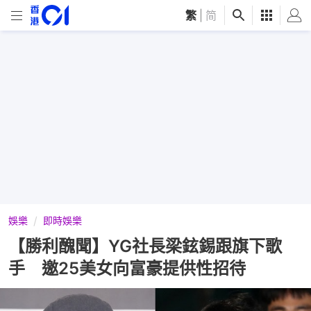
繁
|
简
娛樂
即時娛樂
【勝利醜聞】YG社長梁鉉錫跟旗下歌
手 邀25美女向富豪提供性招待