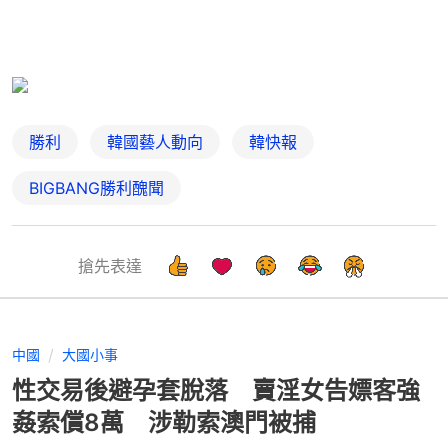
勝利
韓國藝人動向
韓快報
BIGBANG勝利醜聞
搶先表達
中國
大國小事
性交易後避孕套脫落 賣淫女告嫖客強
姦索償8萬 涉勒索澳門被捕