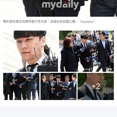
勝利曾召兩女到寓所進行性交易，並疑似有試鐘之嫌。（mydaily）
+
2