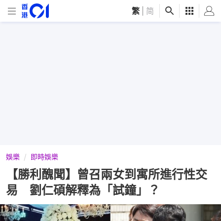
繁
|
简
娛樂
即時娛樂
【勝利醜聞】曾召兩女到寓所進行性交
易 劉仁碩解釋為「試鐘」？