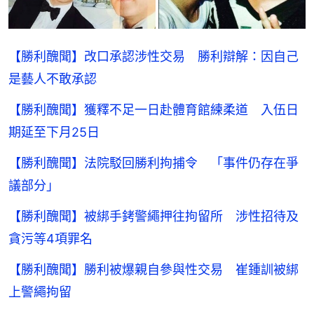
【勝利醜聞】改口承認涉性交易 勝利辯解：因自己
是藝人不敢承認
【勝利醜聞】獲釋不足一日赴體育館練柔道 入伍日
期延至下月25日
【勝利醜聞】法院駁回勝利拘捕令 「事件仍存在爭
議部分」
【勝利醜聞】被綁手銬警繩押往拘留所 涉性招待及
貪污等4項罪名
【勝利醜聞】勝利被爆親自參與性交易 崔鍾訓被綁
上警繩拘留