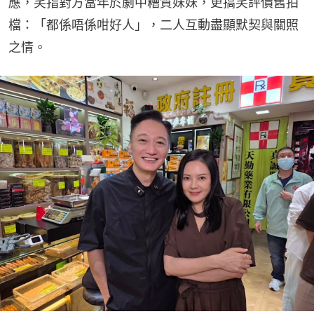
應，笑指對方當年於劇中糟質妹妹，更搞笑評價舊拍
檔：「都係唔係咁好人」，二人互動盡顯默契與關照
之情。