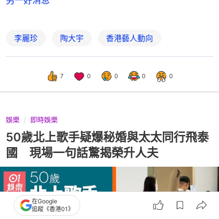
另一好消息
李麗珍
陶大宇
香港藝人動向
7
0
0
0
0
娛樂
即時娛樂
50歲北上歌手疑爆秘婚與太太同行飛泰
國 現場一句話驚揭榮升人夫
在Google
追蹤《香港01》