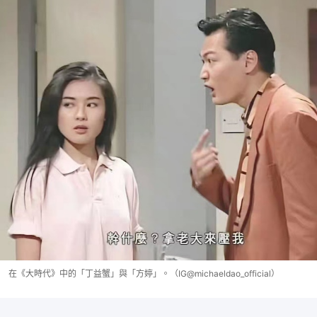
在《大時代》中的「丁益蟹」與「方婷」。（IG@michaeldao_official）