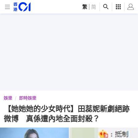
繁
|
简
娛樂
即時娛樂
【她她她的少女時代】田蕊妮新劇絕跡
微博 真係遭內地全面封殺？