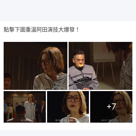
點撃下圖重溫阿田演技大爆發！
+
7