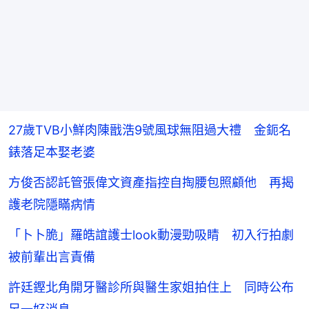
27歲TVB小鮮肉陳戩浩9號風球無阻過大禮 金鈪名
錶落足本娶老婆
方俊否認託管張偉文資產指控自掏腰包照顧他 再揭
護老院隱瞞病情
「卜卜脆」羅皓誼護士look動漫勁吸睛 初入行拍劇
被前輩出言責備
許廷鏗北角開牙醫診所與醫生家姐拍住上 同時公布