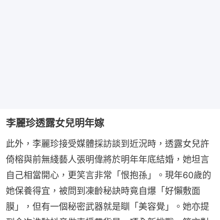
李麗珍透露女兒明年嫁
此外，李麗珍接受媒體採訪談到近況時，透露女兒許
倚榕與前無綫藝人張明偉將於明年年底結婚，她坦言
自己相當開心，更笑言非常「恨抱孫」。現年60歲的
她保養得宜，被問到凍齡秘訣時竟自爆「好懶敷面
膜」，但有一個秘密武器就是瞓「美容覺」。她亦提