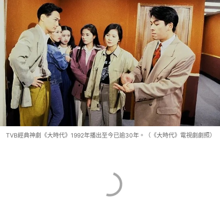
TVB經典神劇《大時代》1992年播出至今已逾30年。（《大時代》電視劇劇照）