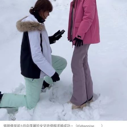
張明偉早前3月向李麗珍女兒許倚榕求婚成功。（IG@annise_____）