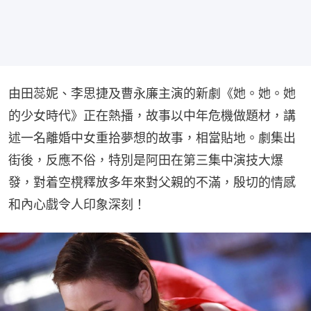
由田蕊妮、李思捷及曹永廉主演的新劇《她。她。她
的少女時代》正在熱播，故事以中年危機做題材，講
述一名離婚中女重拾夢想的故事，相當貼地。劇集出
街後，反應不俗，特別是阿田在第三集中演技大爆
發，對着空櫈釋放多年來對父親的不滿，殷切的情感
和內心戲令人印象深刻！