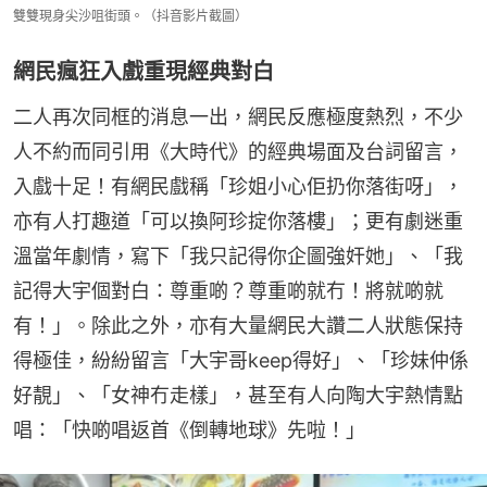
雙雙現身尖沙咀街頭。（抖音影片截圖）
網民瘋狂入戲重現經典對白
二人再次同框的消息一出，網民反應極度熱烈，不少
人不約而同引用《大時代》的經典場面及台詞留言，
入戲十足！有網民戲稱「珍姐小心佢扔你落街呀」，
亦有人打趣道「可以換阿珍掟你落樓」；更有劇迷重
溫當年劇情，寫下「我只記得你企圖強奸她」、「我
記得大宇個對白：尊重啲？尊重啲就冇！將就啲就
有！」。除此之外，亦有大量網民大讚二人狀態保持
得極佳，紛紛留言「大宇哥keep得好」、「珍妹仲係
好靚」、「女神冇走樣」，甚至有人向陶大宇熱情點
唱：「快啲唱返首《倒轉地球》先啦！」