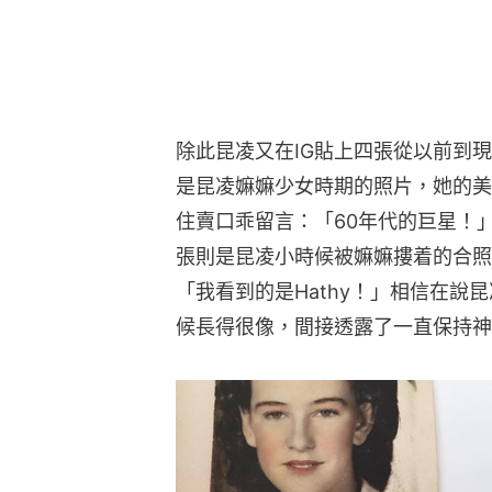
除此昆凌又在IG貼上四張從以前到
是昆凌嫲嫲少女時期的照片，她的美
住賣口乖留言：「60年代的巨星！
張則是昆凌小時候被嫲嫲摟着的合照
「我看到的是Hathy！」相信在說昆
候長得很像，間接透露了一直保持神