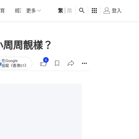
育
經濟
更多
01深圳
繁
觀點
|
简
健康
好食玩飛
登入
女
小周周靚樣？
6
在Google
追蹤《香港01》