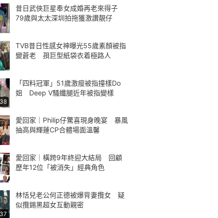
昔日武俠巨星奉女成婚再老來得子
79歲與太太深圳拍拖獲激讚靚仔
TVB昔日性感女神曝光55歲素顏被指
變蒼老 孭巨型紙袋衣着極路人
「四料冠軍」51歲激瘦被指撞樣Do
姐 Deep V騷纖腿近年被指變樣
:38
愛回家｜Philip仔驚喜現身晚宴 暴風
抽高與輝蓮CP合體場面溫馨
愛回家｜橫跨9年終迎大結局 回顧
歷年12位「被消失」經典角色
林恬兒老公何正德被爆背妻攬女 疑
似攬錫黑超女互動親密
:37