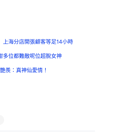
 上海分店開張顧客等足14小時
咁多位都難敵呢位超脫女神
艷羨：真神仙愛情！