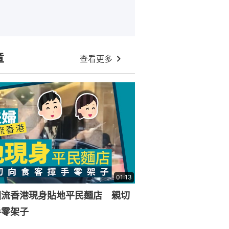
章
查看更多
01:13
回流香港現身貼地平民麵店 親切
手零架子