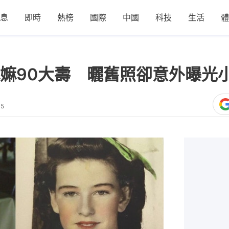
息
即時
熱榜
國際
中國
科技
生活
體
嫲90大壽 曬舊照卻意外曝光
45