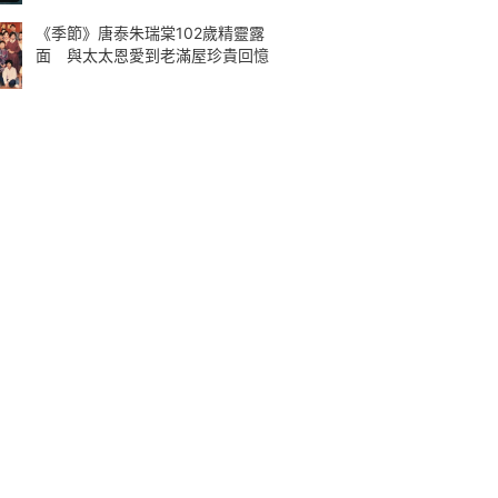
《季節》唐泰朱瑞棠102歲精靈露
面 與太太恩愛到老滿屋珍貴回憶