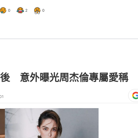
0
2
0
後 意外曝光周杰倫專屬愛稱 
01