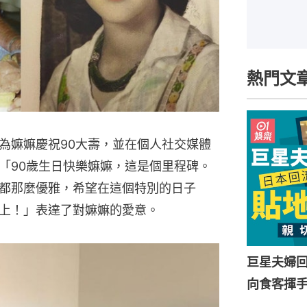
熱門文
為嫲嫲慶祝90大壽，並在個人社交媒體
「90歲生日快樂嫲嫲，這是個里程碑。
都那麼優雅，希望在這個特別的日子
上！」表達了對嫲嫲的愛意。
巨星夫婦
向食客揮