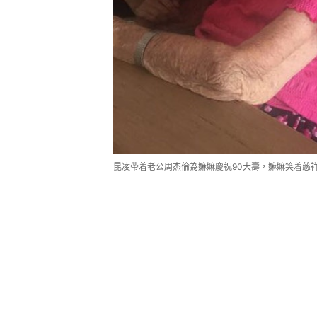
昆凌帶着老公周杰倫為嫲嫲慶祝90大壽，嫲嫲笑着慈祥地望向鏡頭