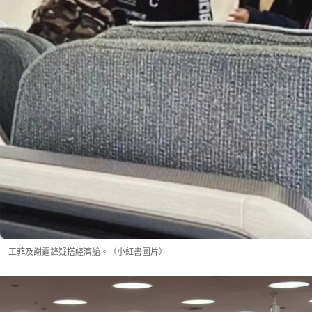
王菲及謝霆鋒疑搭經濟艙。（小紅書圖片）