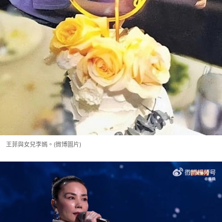
王菲與女兒李嫣。(微博圖片)