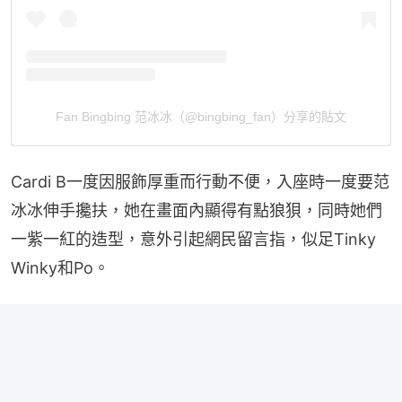
Fan Bingbing 范冰冰（@bingbing_fan）分享的貼文
Cardi B一度因服飾厚重而行動不便，入座時一度要范
冰冰伸手攙扶，她在畫面內顯得有點狼狽，同時她們
一紫一紅的造型，意外引起網民留言指，似足Tinky 
Winky和Po。