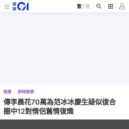
繁
|
简
娛樂
即時娛樂
傳李晨花70萬為范冰冰慶生疑似復合
圈中12對情侶舊情復熾