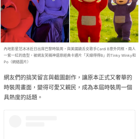
內地影星范冰冰近日出席巴黎時裝周，與美國饒舌女歌手Cardi B意外同框，兩人
一紫一紅的造型，被網友笑稱神還原經典卡通片「天線得得B」的Tinky Winky和
Po（網絡圖片）
網友們的搞笑留言與截圖創作，讓原本正式又奢華的
時裝周畫面，變得可愛又親民，成為本屆時裝周一個
具熱度的話題。