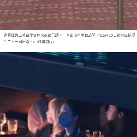
謝霆鋒與王菲自復合以來都很低調，一直都沒有主動放閃，但5月20日被網民捕捉
到二人一同出遊。(小紅書圖片)