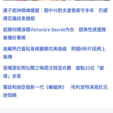
康子妮林曉峰婚變｜圈中15對夫妻曾廝守多年 仍選
擇忍痛結束婚姻
超模何穗演繹Victoria's Secret內衣 甜美性感優雅
兼備好養眼
迪麗熱巴着貼身裙盡顯完美曲線 照鏡6秒片段網上
瘋傳
張曦雯近照似關之琳周汶錡混合體 盤點20位「變
樣」女星
羅拔柏迪臣做新一代《蝙蝠俠》 哈利波特演員近況
逐個睇