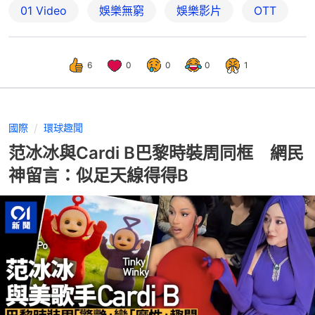
01 Video
娛樂無窮
娛樂影片
OTT
6
0
0
0
1
國際
環球趣聞
范冰冰與Cardi B巴黎時裝周同框 網民
神留言：似足天線得得B