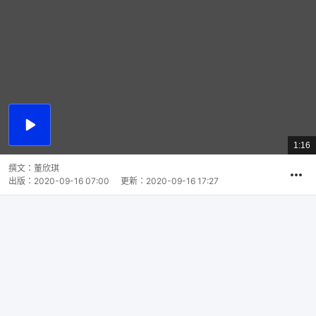
播
放
1:16
總
影
共
片
時
撰文：
董欣琪
間
出版：
2020-09-16 07:00
更新：
2020-09-16 17:27