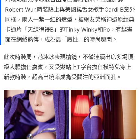
Robert Wun時裝騷上與美國饒舌女歌手Cardi B意外
同框，兩人一紫一紅的造型，被網友笑稱神還原經典
卡通片「天線得得B」的Tinky Winky和Po，有趣畫
面在網絡熱傳，成為最「魔性」的時尚趣聞。
此次時裝周，范冰冰表現搶鏡，不僅連續出席多場頂
級大騷擔任嘉賓，又受邀站上T字台擔任模特兒穿上
新款時裝，超高出鏡率成為受關注的亞洲面孔。