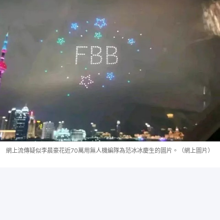
網上流傳疑似李晨豪花近70萬用無人機編隊為范冰冰慶生的圖片。（網上圖片）