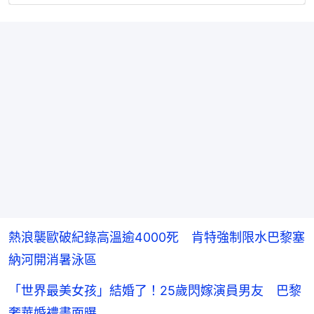
熱浪襲歐破紀錄高溫逾4000死 肯特強制限水巴黎塞
納河開消暑泳區
「世界最美女孩」結婚了！25歲閃嫁演員男友 巴黎
奢華婚禮畫面曝