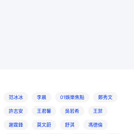
范冰冰
李晨
01娛樂焦點
鄭秀文
許志安
王君馨
吳若希
王菲
謝霆鋒
莫文蔚
舒淇
馮德倫