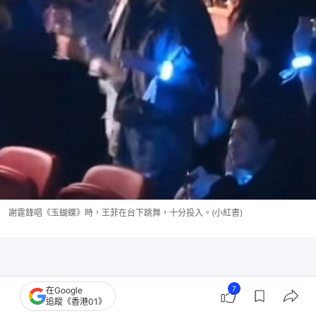
謝霆鋒唱《玉蝴蝶》時，王菲在台下跳舞，十分投入。(小紅書)
7
在Google
追蹤《香港01》