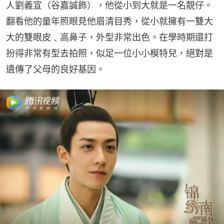
人劉義宣（谷嘉誠飾），他從小到大就是一名靚仔。
翻看他的童年照眼見他眉清目秀，從小就擁有一雙大
大的雙眼皮﹑高鼻子，外型非常出色。在學時期還打
扮得非常有型去拍照，似足一位小小模特兒，絕對是
遺傳了父母的良好基因。