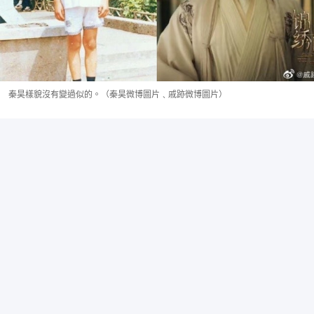
秦昊樣貌沒有變過似的。（秦昊微博圖片﹑戚跡微博圖片）