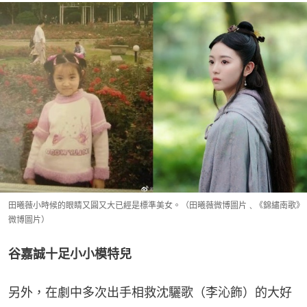
田曦薇小時候的眼睛又圓又大已經是標準美女。（田曦薇微博圖片﹑《錦繡南歌》
微博圖片）
谷嘉誠十足小小模特兒
另外，在劇中多次出手相救沈驪歌（李沁飾）的大好