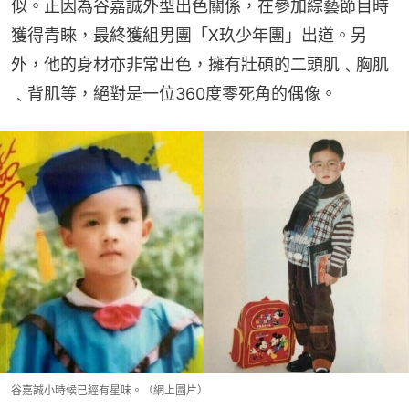
似。正因為谷嘉誠外型出色關係，在參加綜藝節目時
獲得青睞，最終獲組男團「X玖少年團」出道。另
外，他的身材亦非常出色，擁有壯碩的二頭肌﹑胸肌
﹑背肌等，絕對是一位360度零死角的偶像。
谷嘉誠小時候已經有星味。（網上圖片）