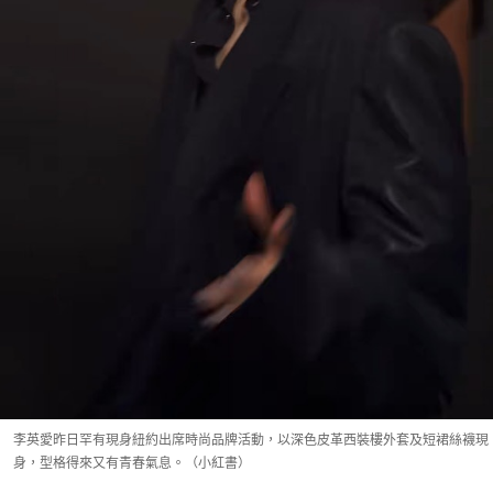
李英愛昨日罕有現身紐約出席時尚品牌活動，以深色皮革西裝樓外套及短裙絲襪現
身，型格得來又有青春氣息。（小紅書）