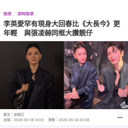
娛樂
即時娛樂
李英愛罕有現身大回春比《大長今》更
年輕 與張凌赫同框大讚靚仔
撰文：
吳順芯
出版：
2026-05-18 14:00
更新：
2026-05-20 00:58