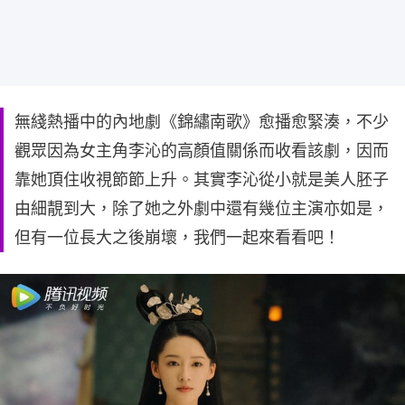
無綫熱播中的內地劇《錦繡南歌》愈播愈緊湊，不少
觀眾因為女主角李沁的高顏值關係而收看該劇，因而
靠她頂住收視節節上升。其實李沁從小就是美人胚子
由細靚到大，除了她之外劇中還有幾位主演亦如是，
但有一位長大之後崩壞，我們一起來看看吧！