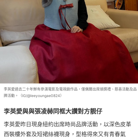
李英愛過去二十年鮮有參演電影及電視劇作品，僅偶爾出席頒獎禮、慈善活動及品
牌活動。（IG/@leeyoungae0824）
李英愛與與張凌赫同框大讚對方靚仔
李英愛昨日現身紐約出席時尚品牌活動，以深色皮革
西裝樓外套及短裙絲襪現身，型格得來又有青春氣