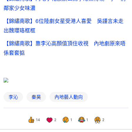
鄰家少女味濃
【錦繡南歌】6位陸劇女星受港人喜愛 吳謹言未走
出魏瓔珞框框
【錦繡南歌】靠李沁高顏值頂住收視 內地劇原來唔
係套套掂
李沁
秦昊
內地藝人動向
14
2
1
1
2