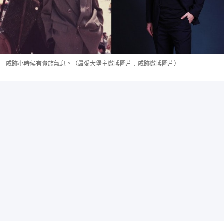
戚跡小時候有貴族氣息。（最愛大堡主微博圖片﹑戚跡微博圖片）