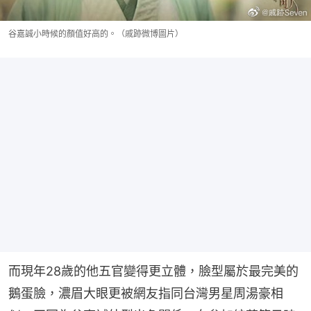
谷嘉誠小時候的顏值好高的。（戚跡微博圖片）
而現年28歲的他五官變得更立體，臉型屬於最完美的
鵝蛋臉，濃眉大眼更被網友指同台灣男星周湯豪相