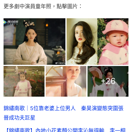
更多劇中演員童年照，點擊圖片：
+
26
錦繡南歌｜5位靠老婆上位男人 秦昊演變態突圍張
晉成功夫巨星
【錦繡南歌】內地小花素顏公開李沁無得輸 李一桐