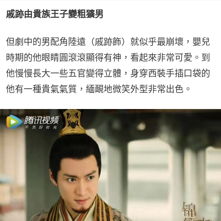
戚跡由貴族王子變粗獷男
但劇中的男配角陸遠（戚跡飾）就似乎最崩壞，嬰兒
時期的他眼睛圓滾滾顯得有神，看起來非常可愛。到
他慢慢長大一些五官變得立體，身穿西裝手插口袋的
他有一種貴氣氣質，緬靦地微笑外型非常出色。