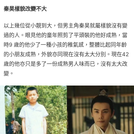
秦昊樣貌改變不大
以上幾位從小靚到大，但男主角秦昊就屬樣貌沒有變
過的人。眼見他的童年照剪了平頭裝的他好成熟，當
時9 歲的他少了一種小孩的稚氣感，整體比起同年齡
的小朋友成熟，外貌亦同現在沒有太大分別。現在42 
歲的他亦只是多了一份成熟男人味而已，沒有太大改
變。