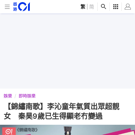
繁
|
简
娛樂
即時娛樂
【錦繡南歌】李沁童年氣質出眾超靚
女 秦昊9歲已生得顯老冇變過