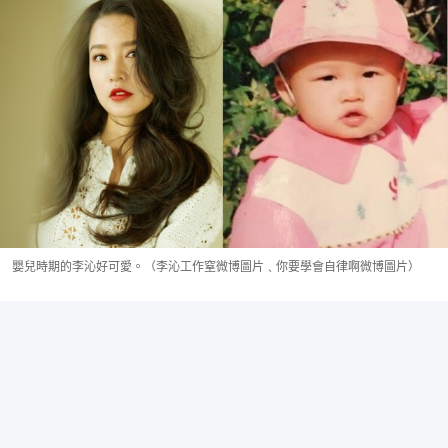
嬰兒時期的李沁好可愛。（李沁工作窒微博圖片﹑你要學會自律啊微博圖片）