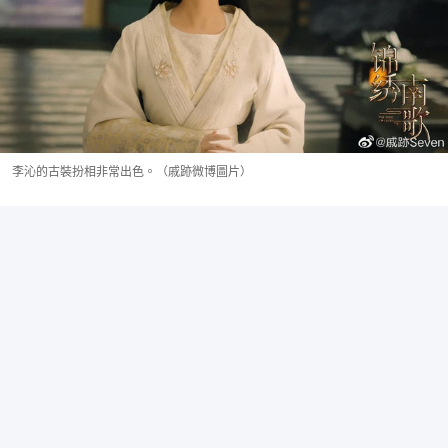
李沁的古裝扮相非常出色。（戚跡微博圖片）