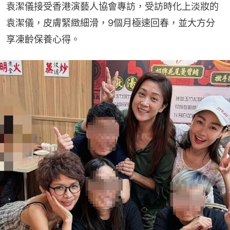
袁潔儀接受香港演藝人協會專訪，受訪時化上淡妝的
袁潔儀，皮膚緊緻細滑，9個月極速回春，並大方分
享凍齡保養心得。