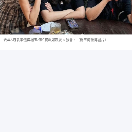
去年5月袁潔儀與楊玉梅和寶珮如跟友人敍會。（楊玉梅微博圖片）