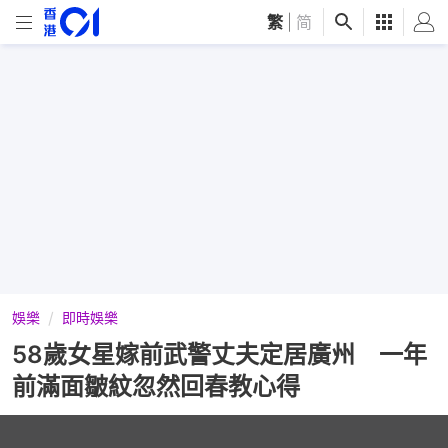
繁
|
简
娛樂
即時娛樂
58歲女星嫁前武警丈夫定居廣州 一年
前滿面皺紋忽然回春教心得