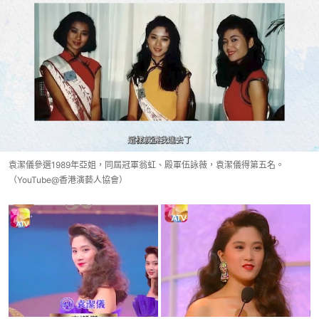
袁潔儀參選1989年亞姐，同屆冠軍翁虹、殿軍伍詠薇，袁潔儀得第五名。
（YouTube@香港演藝人協會）