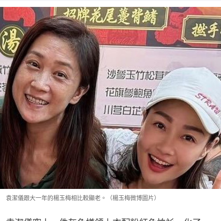
袁潔儀跟大一年的楊玉梅相比較顯老。（楊玉梅微博圖片）