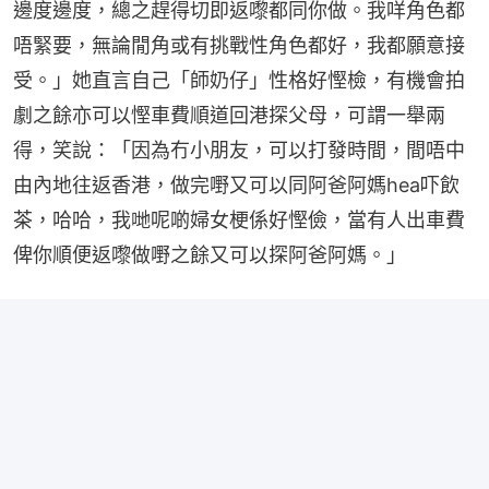
邊度邊度，總之趕得切即返嚟都同你做。我咩角色都
唔緊要，無論閒角或有挑戰性角色都好，我都願意接
受。」她直言自己「師奶仔」性格好慳檢，有機會拍
劇之餘亦可以慳車費順道回港探父母，可謂一舉兩
得，笑說：「因為冇小朋友，可以打發時間，間唔中
由內地往返香港，做完嘢又可以同阿爸阿媽hea吓飲
茶，哈哈，我哋呢啲婦女梗係好慳儉，當有人出車費
俾你順便返嚟做嘢之餘又可以探阿爸阿媽。」