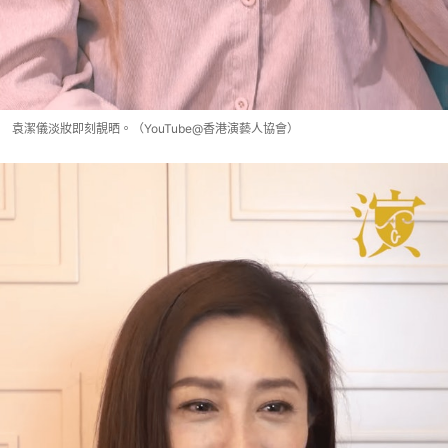
袁潔儀淡妝即刻靚晒。（YouTube@香港演藝人協會）