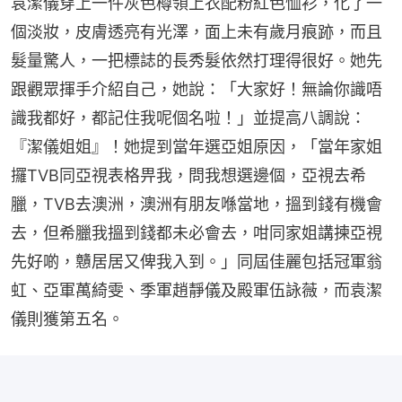
袁潔儀穿上一件灰色樽領上衣配粉紅色恤衫，化了一
個淡妝，皮膚透亮有光澤，面上未有歲月痕跡，而且
髮量驚人，一把標誌的長秀髮依然打理得很好。她先
跟觀眾揮手介紹自己，她說：「大家好！無論你識唔
識我都好，都記住我呢個名啦！」並提高八調說：
『潔儀姐姐』！她提到當年選亞姐原因，「當年家姐
攞TVB同亞視表格畀我，問我想選邊個，亞視去希
臘，TVB去澳洲，澳洲有朋友喺當地，搵到錢有機會
去，但希臘我搵到錢都未必會去，咁同家姐講揀亞視
先好啲，戇居居又俾我入到。」同屆佳麗包括冠軍翁
虹、亞軍萬綺雯、季軍趙靜儀及殿軍伍詠薇，而袁潔
儀則獲第五名。