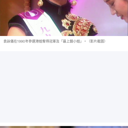
袁詠儀在1990年參選港姐奪得冠軍及「最上鏡小姐」。（影片截圖）