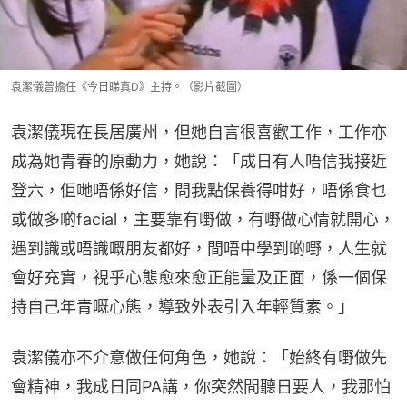
袁潔儀曾擔任《今日睇真D》主持。（影片截圖）
袁潔儀現在長居廣州，但她自言很喜歡工作，工作亦
成為她青春的原動力，她說：「成日有人唔信我接近
登六，佢哋唔係好信，問我點保養得咁好，唔係食乜
或做多啲facial，主要靠有嘢做，有嘢做心情就開心，
遇到識或唔識嘅朋友都好，間唔中學到啲嘢，人生就
會好充實，視乎心態愈來愈正能量及正面，係一個保
持自己年青嘅心態，導致外表引入年輕質素。」
袁潔儀亦不介意做任何角色，她說：「始終有嘢做先
會精神，我成日同PA講，你突然間聽日要人，我那怕