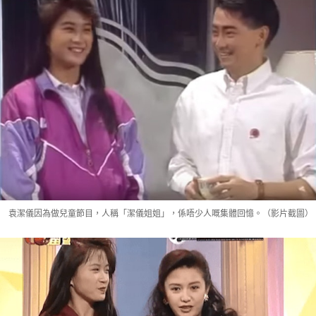
袁潔儀因為做兒童節目，人稱「潔儀姐姐」，係唔少人嘅集體回憶。（影片截圖）