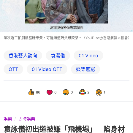
每次返工拍劇就當賺車費，可能順道陪父母飲茶。（YouTube@香港演藝人協會）
香港藝人動向
袁潔儀
01 Video
OTT
01‌ ‌Video‌ ‌OTT
娛樂無窮
86
6
0
2
1
娛樂
即時娛樂
袁詠儀初出道被嫌「飛機場」 陷身材