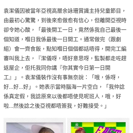
袁潔儀因被當年亞視高層余詠珊賞識主持兒童節目，
由最初心驚驚，到後來愈做愈有信心，但離開亞視時
卻令她心酸，「最後開工一日，竟然係我自己最後一
個知道，嗰日我係最後一日開工。通常做完（跟劇
組）會一齊食飯，點知嗰日個個都話唔得，開完工編
審叫我上去，『潔儀呀，唔好意思呀，監製都走咗趕
返屋企，佢托我同你講『你其實今日第一日開
工』」。袁潔儀裝作沒有事無奈說：「哦，係呀，
好...好...好」。她表示當時腦海一片空白，「我仲諗
係真定假，我諗原來以後都唔使見呢班人，哦，好
啦...然後諗之後亞視都唔簽我，好難接受。」