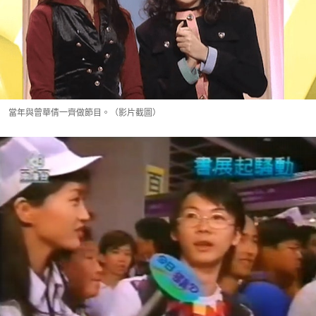
當年與曾華倩一齊做節目。（影片截圖）