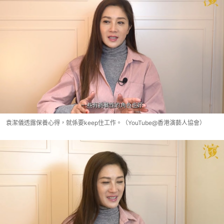
袁潔儀透露保養心得，就係要keep住工作。（YouTube@香港演藝人協會）