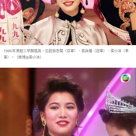
1990年港姐三甲顏值高，左起翁杏蘭（亞軍）、袁詠儀（冠軍）、梁小冰（季
軍）。（微博@梁小冰）