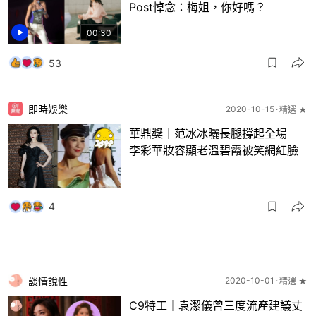
Post悼念：梅姐，你好嗎？
00:30
53
即時娛樂
2020-10-15
精選 ★
華鼎獎｜范冰冰曬長腿撐起全場
李彩華妝容顯老溫碧霞被笑網紅臉
4
談情說性
2020-10-01
精選 ★
C9特工｜袁潔儀曾三度流產建議丈