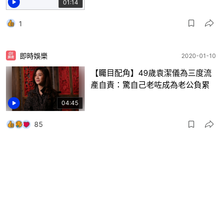
01:14
1
即時娛樂
2020-01-10
【矚目配角】49歲袁潔儀為三度流
產自責：驚自己老咗成為老公負累
04:45
85
即時娛樂
2019-12-12
袁潔儀加入TVB三年戲份少 自認
「傻更更」：有得做已經好開心！
01:48