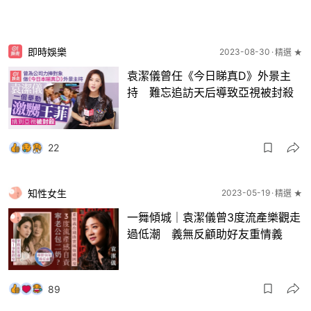
即時娛樂
2023-08-30
精選 ★
袁潔儀曾任《今日睇真D》外景主
持 難忘追訪天后導致亞視被封殺
22
知性女生
2023-05-19
精選 ★
一舞傾城｜袁潔儀曾3度流產樂觀走
過低潮 義無反顧助好友重情義
89