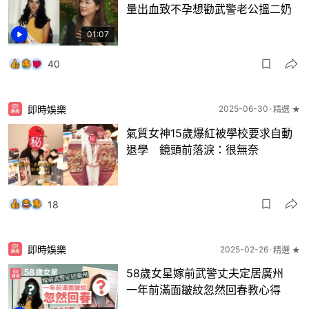
量出血致不孕想勸武警老公搵二奶
01:07
40
即時娛樂
2025-06-30
精選 ★
氣質女神15歲爆紅被學校要求自動
退學 鏡頭前落淚：很無奈
18
即時娛樂
2025-02-26
精選 ★
58歲女星嫁前武警丈夫定居廣州
一年前滿面皺紋忽然回春教心得