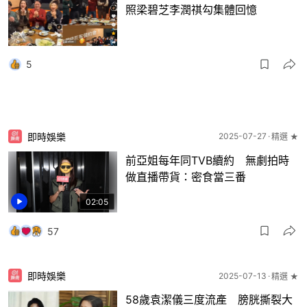
照梁碧芝李潤祺勾集體回憶
5
即時娛樂
2025-07-27
精選 ★
前亞姐每年同TVB續約 無劇拍時
做直播帶貨：密食當三番
02:05
57
即時娛樂
2025-07-13
精選 ★
58歲袁潔儀三度流產 膀胱撕裂大