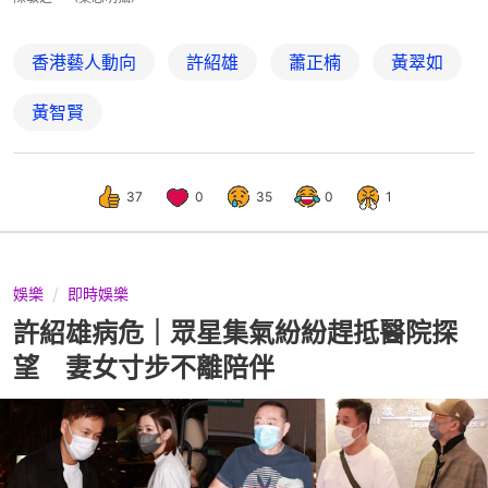
香港藝人動向
許紹雄
蕭正楠
黃翠如
黃智賢
37
0
35
0
1
娛樂
即時娛樂
許紹雄病危｜眾星集氣紛紛趕抵醫院探
望 妻女寸步不離陪伴