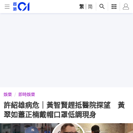
繁
|
简
娛樂
即時娛樂
許紹雄病危｜黃智賢趕抵醫院探望 黃
翠如蕭正楠戴帽口罩低調現身