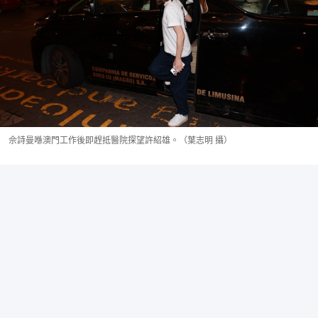
佘詩曼喺澳門工作後即趕抵醫院探望許紹雄。（葉志明 攝）