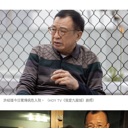
許紹雄今日驚傳病危入院。 （HOY TV《我愛九龍城》劇照）