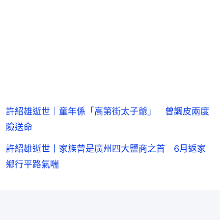
許紹雄逝世｜童年係「高第街太子爺」 曾調皮兩度
險送命
許紹雄逝世丨家族曾是廣州四大鹽商之首 6月返家
鄉行平路氣喘