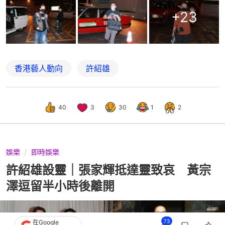
+
23
香港藝人動向
許紹雄
40
3
30
1
2
娛樂
即時娛樂
許紹雄設靈｜張家輝抵達靈致哀 黃宗
澤逗留半小時後離開
73
在Google