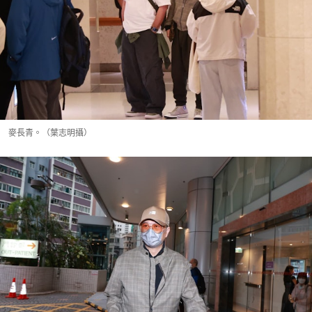
麥長青。（葉志明攝）