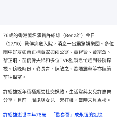
76歲的香港著名演員許紹雄（Benz雄）今日
（27/10）驚傳病危入院，消息一出震驚娛樂圈。多位
圈中好友如蕭正楠黃翠如兩公婆、黃智賢、黃宗澤、
黎芷珊、苗僑偉夫婦和多位TVB監製急忙趕到醫院探
視。傍晚時份，麥長青、陳敏之、歐陽震華等亦陸續
前往探望。
許紹雄近年積極經營社交媒體，生活常與女兒許惠菁
分享，且前一周還與女兒一起打機，當時未見異樣。
許紹雄逝世享年76歲 「歡喜哥」成永恆的追憶