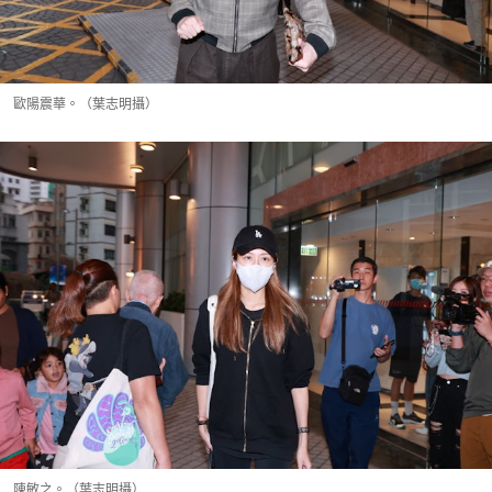
歐陽震華。（葉志明攝）
陳敏之。（葉志明攝）