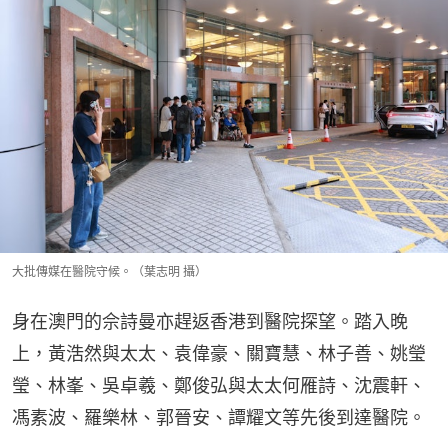
大批傳媒在醫院守候。（葉志明 攝）
身在澳門的佘詩曼亦趕返香港到醫院探望。踏入晚
上，黃浩然與太太、袁偉豪、關寶慧、林子善、姚瑩
瑩、林峯、吳卓羲、鄭俊弘與太太何雁詩、沈震軒、
馮素波、羅樂林、郭晉安、譚耀文等先後到達醫院。