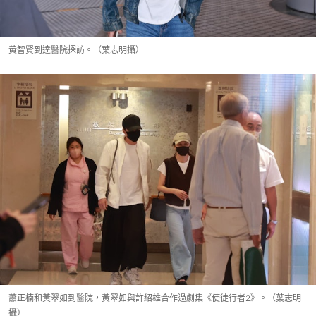
黃智賢到達醫院探訪。（葉志明攝）
蕭正楠和黃翠如到醫院，黃翠如與許紹雄合作過劇集《使徒行者2》。（葉志明
攝）