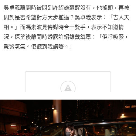
吳卓羲離開時被問到許紹雄蘇醒沒有，他搖頭，再被
問到是否希望對方大步檻過？吳卓羲表示：「吉人天
相。」而馮素波見傳媒時合十雙手，表示不知道情
況，探望後離開時透露許紹雄戴氧罩：「佢呼吸緊，
戴緊氧氣。佢聽到我講嘢。」