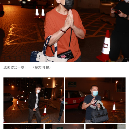
馮素波合十雙手。（葉志明 攝）