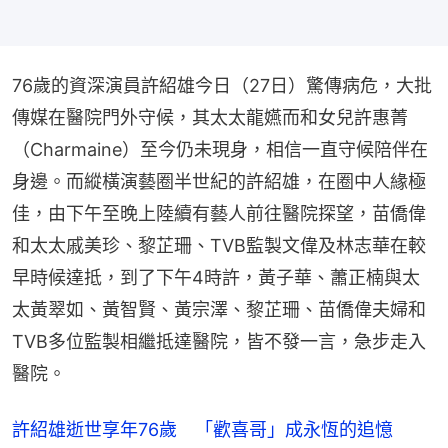
76歲的資深演員許紹雄今日（27日）驚傳病危，大批
傳媒在醫院門外守候，其太太龍嬿而和女兒許惠菁
（Charmaine）至今仍未現身，相信一直守候陪伴在
身邊。而縱橫演藝圈半世紀的許紹雄，在圈中人緣極
佳，由下午至晚上陸續有藝人前往醫院探望，苗僑偉
和太太戚美珍、黎芷珊、TVB監製文偉及林志華在較
早時候達抵，到了下午4時許，黃子華、蕭正楠與太
太黃翠如、黃智賢、黃宗澤、黎芷珊、苗僑偉夫婦和
TVB多位監製相繼抵達醫院，皆不發一言，急步走入
醫院。
許紹雄逝世享年76歲 「歡喜哥」成永恆的追憶