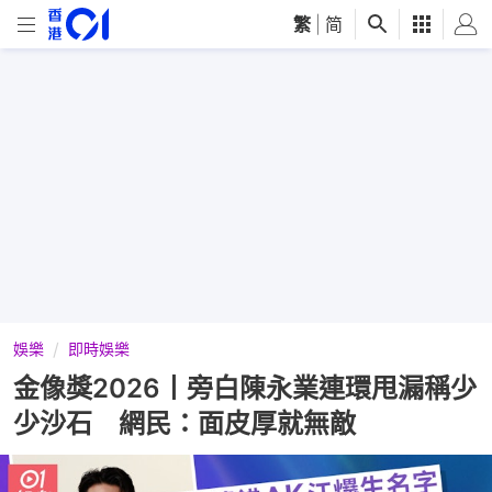
繁
|
简
娛樂
即時娛樂
金像獎2026丨旁白陳永業連環甩漏稱少
少沙石 網民：面皮厚就無敵