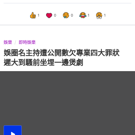
1
0
0
1
1
娛樂
即時娛樂
娛圈名主持遭公開數欠專業四大罪狀
遲大到騷前坐埋一邊煲劇