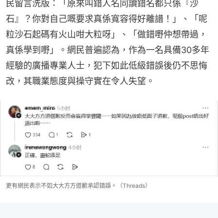
民留言洗版：「原來叫錯人名同讀錯名都只係『沙
石』？你對自己嘅要求真係寬容得好離譜！」、「呢
粒沙石起碼有火山咁大粒呀」、「做錯嘢仲想帶過，
真係學到嘢」。網民普遍認為，作為一名具備30多年
經驗的廣播專業人士，犯下如此低級錯誤後仍不思悔
改，其職業態度與操守實在令人失望。
更有網民表示不如大大方方道歉承認錯誤。（Threads）