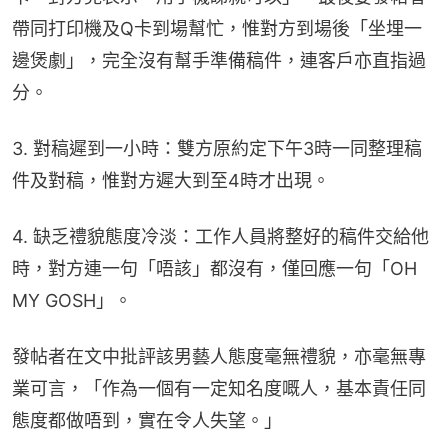
帶同打印機及Q卡到場幫忙，惟對方到場後「坐埋一
邊煲劇」，完全沒有幫手準備稿件，連客戶亦直指過
分。
3. 對稿遲到一小時：雙方原約定下午3時一同整理稿
件及對稿，惟對方遲大到至4時才出現。
4. 缺乏禮貌態度冷淡：工作人員將整好的稿件交給他
時，對方連一句「唔該」都沒有，僅回應一句「OH 
MY GOSH」。
發帖者在文中批評該男藝人態度毫無禮貌，亦毫無專
業可言，「作為一個有一定知名度嘅人，基本責任同
態度都做唔到，實在令人失望。」