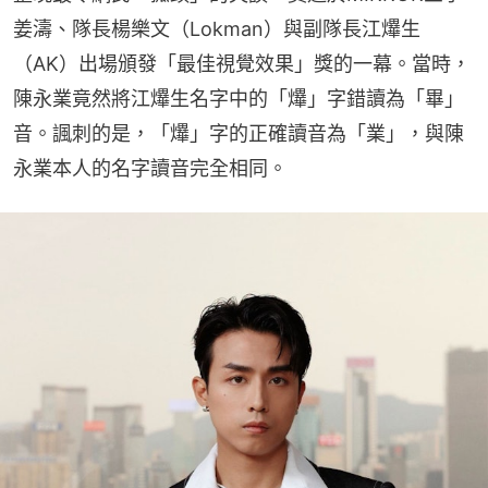
姜濤、隊長楊樂文（Lokman）與副隊長江𤒹生
（AK）出場頒發「最佳視覺效果」獎的一幕。當時，
陳永業竟然將江𤒹生名字中的「𤒹」字錯讀為「畢」
音。諷刺的是，「𤒹」字的正確讀音為「業」，與陳
永業本人的名字讀音完全相同。