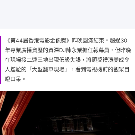
《第44屆香港電影金像獎》昨晚圓滿結束。超過30
年專業廣播資歷的資深DJ陳永業擔任報幕員，但昨晚
在現場接二連三地出現低級失誤，將頒獎禮演變成令
人尷尬的「大型翻車現場」，看到電視機前的觀眾目
瞪口呆。