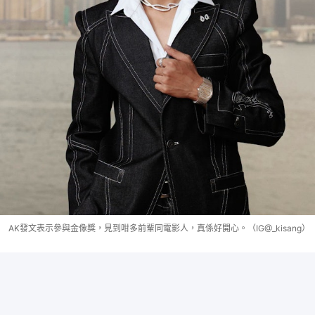
AK發文表示參與金像獎，見到咁多前輩同電影人，真係好開心。（IG@_kisang）