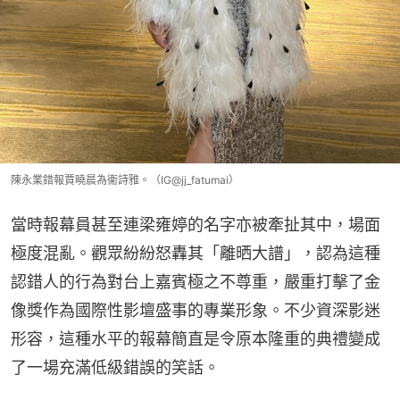
陳永業錯報賈曉晨為衞詩雅。（IG@jj_fatumai）
當時報幕員甚至連梁雍婷的名字亦被牽扯其中，場面
極度混亂。觀眾紛紛怒轟其「離晒大譜」，認為這種
認錯人的行為對台上嘉賓極之不尊重，嚴重打擊了金
像獎作為國際性影壇盛事的專業形象。不少資深影迷
形容，這種水平的報幕簡直是令原本隆重的典禮變成
了一場充滿低級錯誤的笑話。