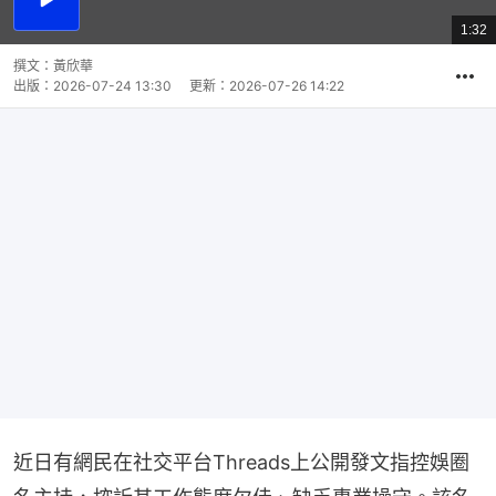
播
放
1:32
總
影
共
片
時
撰文：
黃欣華
間
出版：
2026-07-24 13:30
更新：
2026-07-26 14:22
近日有網民在社交平台Threads上公開發文指控娛圈