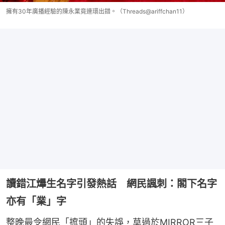
擁有30年廣播經驗的陳永業竟連環出錯。（Threads@ariffchan11）
讀錯江𤒹生名字引發熱話 網民諷刺：閣下名字
亦有「業」字
整晚最令網民「搲頭」的失誤，莫過於MIRROR三子