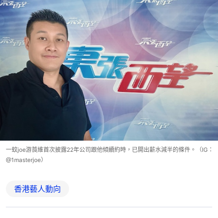
一蚊joe游莨維首次披露22年公司跟他傾續約時，已開出薪水減半的條件。（IG：
@1masterjoe）
香港藝人動向