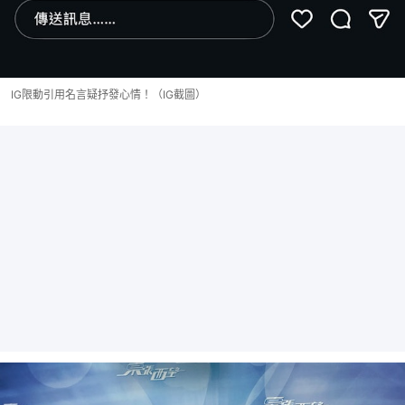
IG限動引用名言疑抒發心情！（IG截圖）