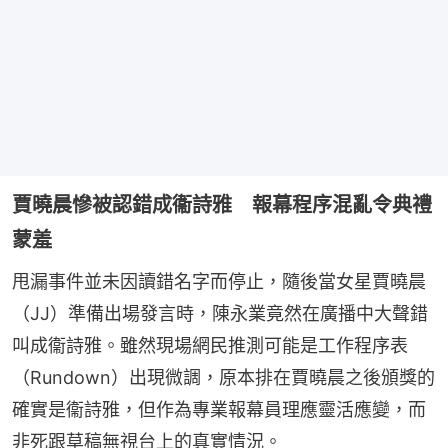
賈曉晨慘被認錯成衞詩雅 報幕程序混亂令典禮
蒙羞
甩漏事件並未因讀錯名字而停止，隨後當女星賈曉晨
（JJ）準備出場發言時，陳永業竟然在廣播中大聲錯
叫成衞詩雅。雖然現場網民推測可能是工作程序表
（Rundown）出現微調，原本排在賈曉晨之後頒獎的
確實是衞詩雅，但作為專業報幕員理應靈活應變，而
非死跟草稿無視台上的真實情況。