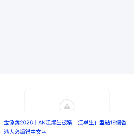
金像獎2026｜AK江𤒹生被稱「江畢生」盤點19個香
港人必讀錯中文字