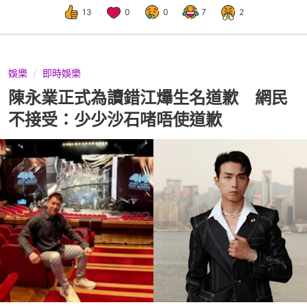
13
0
0
7
2
娛樂
即時娛樂
陳永業正式為讀錯江𤒹生名道歉 網民
不接受：少少沙石啫唔使道歉