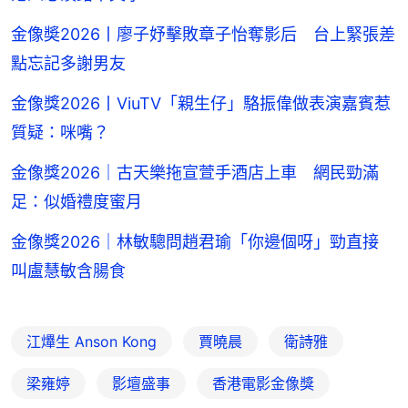
金像奬2026丨廖子妤擊敗章子怡奪影后 台上緊張差
點忘記多謝男友
金像獎2026丨ViuTV「親生仔」駱振偉做表演嘉賓惹
質疑：咪嘴？
金像獎2026｜古天樂拖宣萱手酒店上車 網民勁滿
足：似婚禮度蜜月
金像獎2026｜林敏驄問趙君瑜「你邊個呀」勁直接
叫盧慧敏含腸食
江𤒹生 Anson Kong
賈曉晨
衛詩雅
梁雍婷
影壇盛事
香港電影金像獎