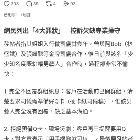
已刪除！（截圖）
網民列出「4大罪狀」 控訴欠缺專業操守
發帖者指其姐姐入行做司儀廿幾年，曾與阿Bob（林
盛斌）及張繼聰等金牌司儀合作，惟日前與該名「少
少知名度嘅$1糟男藝人」合作時，過程卻非常不愉
快：
1. 完全不回覆群組訊息：客戶在活動前已開群組，清
楚要求司儀需準備好Q卡（硬卡紙司儀稿），惟該男
藝人完全沒有回覆，缺乏基本溝通。
2. 拒絕預備Q卡、現場煲劇：客戶再三提醒要用Q
卡，對方竟表示「用手機睇就可以」。最後要發帖者