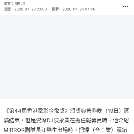
撰文：
胡凱欣
出版：
2026-04-20 23:00
更新：
2026-04-24 04:46
《第44屆香港電影金像獎》頒獎典禮昨晚（19日）圓
滿結束，但是資深DJ陳永業在擔任報幕員時，他介紹
MIRROR副隊長江𤒹生出場時，把𤒹（音：業）讀錯