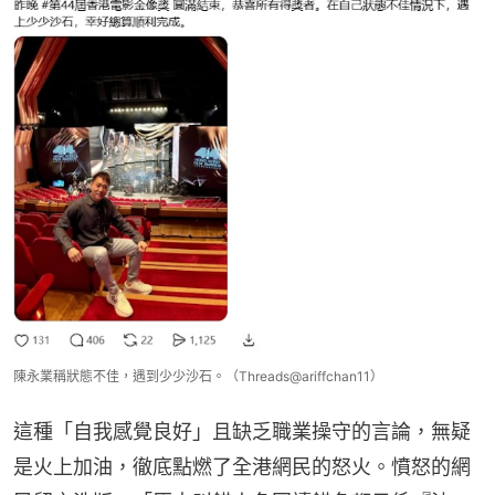
陳永業稱狀態不佳，遇到少少沙石。（Threads@ariffchan11）
這種「自我感覺良好」且缺乏職業操守的言論，無疑
是火上加油，徹底點燃了全港網民的怒火。憤怒的網