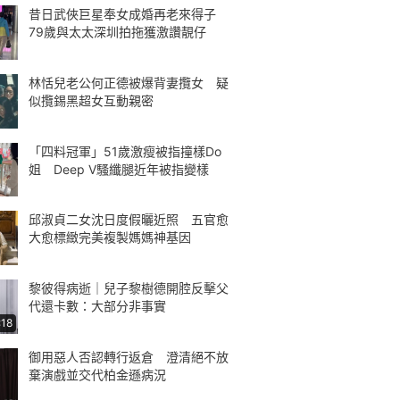
昔日武俠巨星奉女成婚再老來得子
79歲與太太深圳拍拖獲激讚靚仔
林恬兒老公何正德被爆背妻攬女 疑
似攬錫黑超女互動親密
「四料冠軍」51歲激瘦被指撞樣Do
姐 Deep V騷纖腿近年被指變樣
邱淑貞二女沈日度假曬近照 五官愈
大愈標緻完美複製媽媽神基因
黎彼得病逝｜兒子黎樹德開腔反擊父
代還卡數：大部分非事實
:18
御用惡人否認轉行返倉 澄清絕不放
棄演戲並交代柏金遜病況