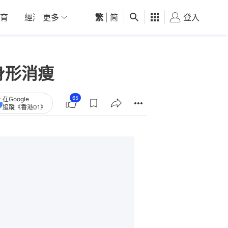
育
經濟
更多
01深圳
繁
觀點
|
简
健康
好食玩飛
登入
女
身形消瘦
65
在Google
追蹤《香港01》