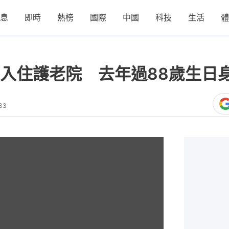
息
即時
熱榜
國際
中國
科技
生活
體
入住護老院 去年過88歲生日
33