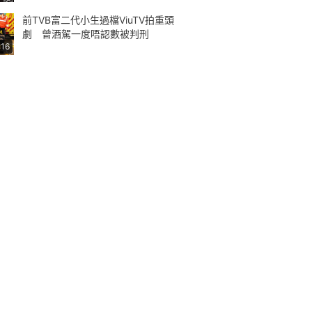
前TVB富二代小生過檔ViuTV拍重頭
劇 曾酒駕一度唔認數被判刑
:16