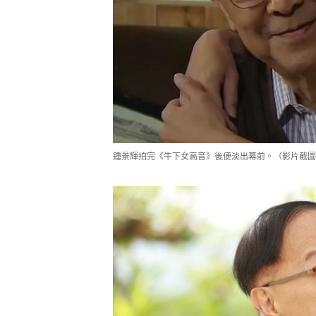
鍾景輝拍完《牛下女高音》後便淡出幕前。（影片截圖