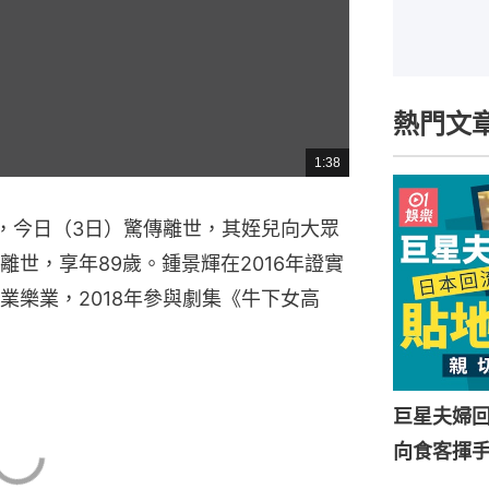
熱門文
1:38
總
共
時
間
景輝，今日（3日）驚傳離世，其姪兒向大眾
世，享年89歲。鍾景輝在2016年證實
業樂業，2018年參與劇集《牛下女高
巨星夫婦
向食客揮