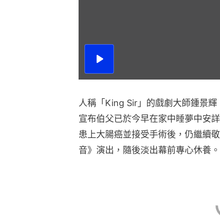
播
放
影
片
人稱「King Sir」的戲劇大師鍾
宣布伯父已於今早在家中睡夢中安詳離
患上大腸癌並接受手術後，仍繼續敬
音》演出，隨後淡出幕前專心休養。