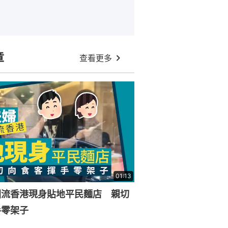
章
查看更多
01:13
回流香港現身貼地平民麵店 親切
手零架子