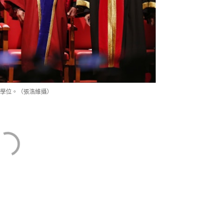
學位。（張浩維攝）