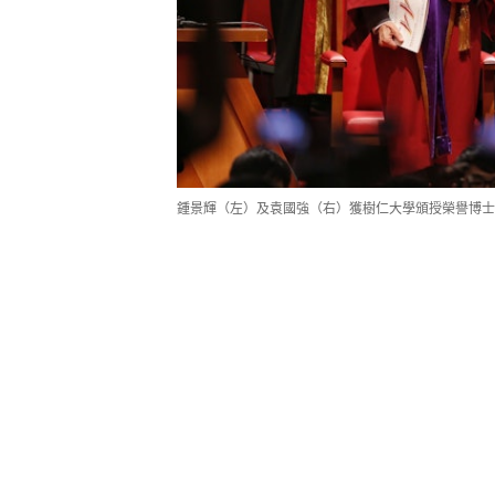
鍾景輝（左）及袁國強（右）獲樹仁大學頒授榮譽博士