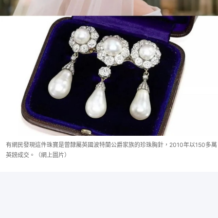
有網民發現這件珠寶是曾隸屬英國波特蘭公爵家族的珍珠胸針，2010年以150多萬
英鎊成交。（網上圖片）