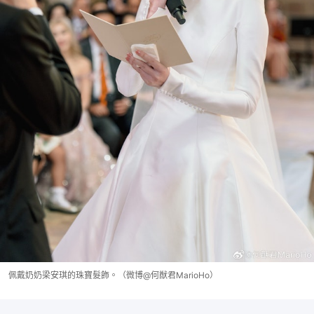
佩戴奶奶梁安琪的珠寶髮飾。（微博@何猷君MarioHo）