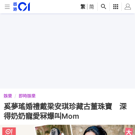
繁
|
简
娛樂
即時娛樂
奚夢瑤婚禮戴梁安琪珍藏古董珠寶 深
得奶奶寵愛冧爆叫Mom