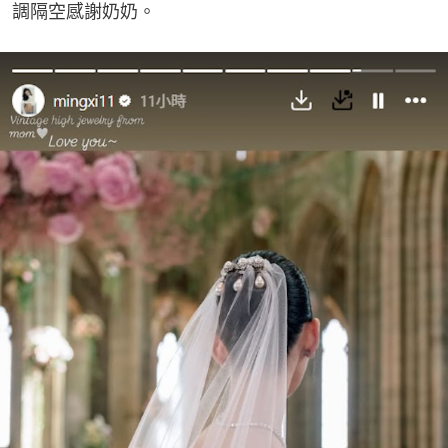
調隔空感謝奶奶。