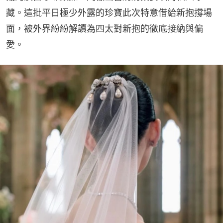
藏。這批平日極少外露的珍寶此次特意借給新抱撐場
面，被外界紛紛解讀為四太對新抱的徹底接納與偏
愛。