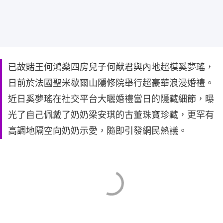
已故賭王何鴻燊四房兒子何猷君與內地超模奚夢瑤，
日前於法國聖米歇爾山隱修院舉行超豪華浪漫婚禮。
近日奚夢瑤在社交平台大曬婚禮當日的隱藏細節，曝
光了自己佩戴了奶奶梁安琪的古董珠寶珍藏，更罕有
高調地隔空向奶奶示愛，隨即引發網民熱議。