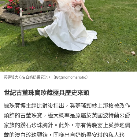
奚夢瑤大方告白奶奶梁安琪。（IG@momomarioho）
世紀古董珠寶珍藏極具歷史來頭
據珠寶博主經比對後指出，奚夢瑤頭紗上那枚被改作
頭飾的古董珠寶，極大概率是原屬於英國波特蘭公爵
家族的鑽石珍珠胸針。此外，亦有傳晚宴上奚夢瑤佩
戴的澳白珍珠頸鍊，同樣出自奶奶梁安琪的私人珍