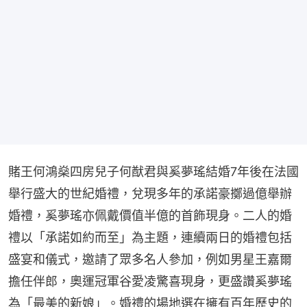
賭王何鴻燊四房兒子何猷君與奚夢瑤結婚7年後在法國
舉行盛大的世紀婚禮，兌現多年的承諾豪擲過億舉辦
婚禮，奚夢瑤亦佩戴價值半億的首飾現身。二人的婚
禮以「承諾如約而至」為主題，連續兩日的婚禮包括
盛宴和儀式，邀請了眾多名人參加，例如男星王嘉爾
擔任伴郎，奧運冠軍谷愛凌驚喜現身，更盛讚奚夢瑤
為「最美的新娘」。婚禮的場地選在擁有百年歷史的