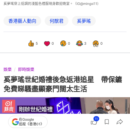
奚夢瑤穿上低調的淺藍色禮服現身歡迎晚宴。（IG@mingxi11)
香港藝人動向
何猷君
奚夢瑤
5
0
0
3
0
娛樂
即時娛樂
奚夢瑤世紀婚禮後急返港追星 帶保鑣
免費睇騷盡顯豪門闊太生活
11
在Google
追蹤《香港01》