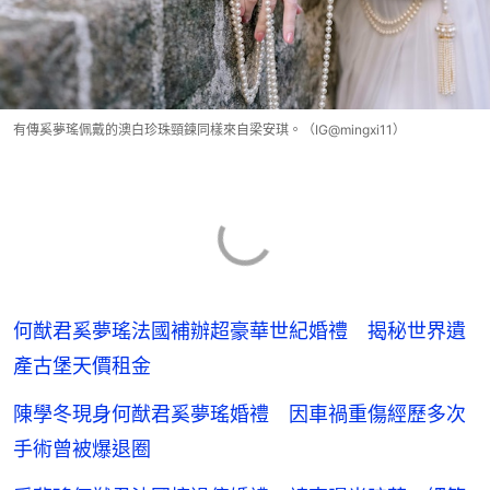
有傳奚夢瑤佩戴的澳白珍珠頸鍊同樣來自梁安琪。（IG@mingxi11）
何猷君奚夢瑤法國補辦超豪華世紀婚禮 揭秘世界遺
產古堡天價租金
陳學冬現身何猷君奚夢瑤婚禮 因車禍重傷經歷多次
手術曾被爆退圈