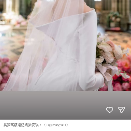
奚夢瑤感謝奶奶梁安琪。（IG@mingxi11）