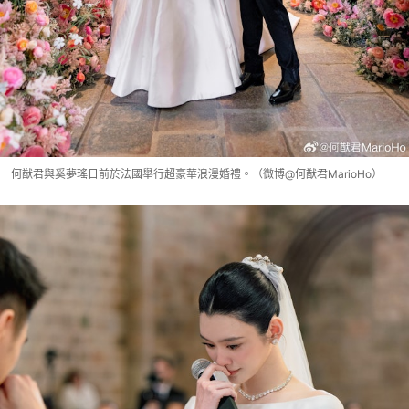
何猷君與奚夢瑤日前於法國舉行超豪華浪漫婚禮。（微博@何猷君MarioHo）