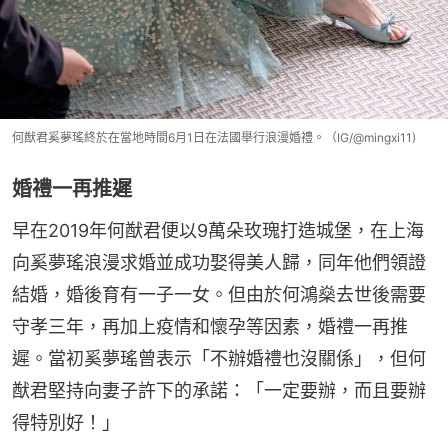
何猷君奚夢瑤終於在當地時間6月1日在法國舉行浪漫婚禮。（IG/@mingxi11)
婚禮一再推遲
早在2019年何猷君便以9萬朵玫瑰打造城堡，在上海
向奚夢瑤浪漫求婚並成功娶得美人歸，同年他們領證
結婚，婚後育有一子一女。但由於何鴻燊去世後需要
守孝三年，再加上疫情和懷孕等因素，婚禮一再推
遲。當初奚夢瑤曾表示「不辦婚禮也沒關係」，但何
猷君堅持向妻子許下的承諾：「一定要辦，而且要辦
得特別好！」