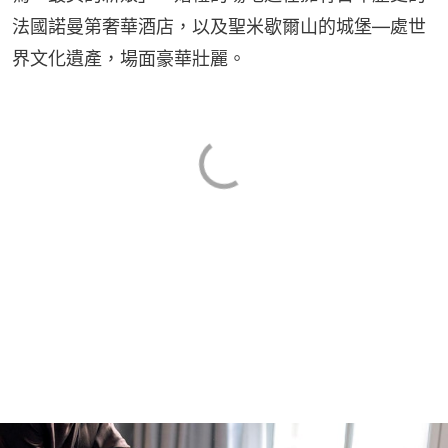
法國諾曼第奢華酒店，以及聖米歇爾山的城堡—處世
界文化遺產，場面豪華壯麗。