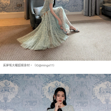
奚夢瑤大曬超模身材。（IG@mingxi11)