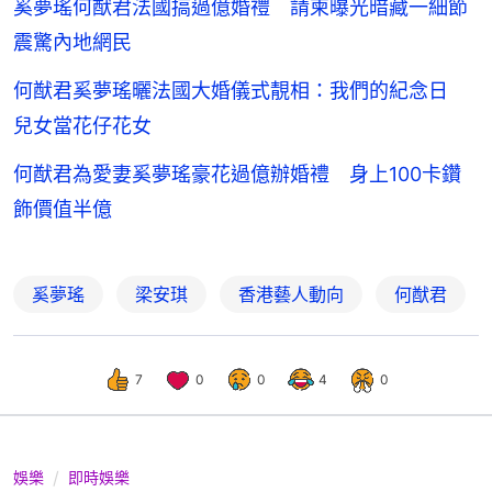
奚夢瑤何猷君法國搞過億婚禮 請柬曝光暗藏一細節
震驚內地網民
何猷君奚夢瑤曬法國大婚儀式靚相：我們的紀念日
兒女當花仔花女
何猷君為愛妻奚夢瑤豪花過億辦婚禮 身上100卡鑽
飾價值半億
奚夢瑤
梁安琪
香港藝人動向
何猷君
7
0
0
4
0
娛樂
即時娛樂