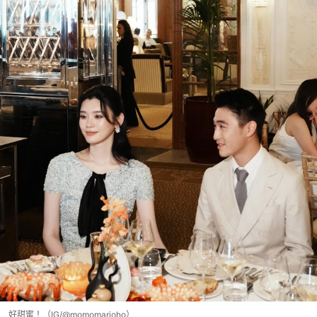
好甜蜜！（IG/@momomarioho）