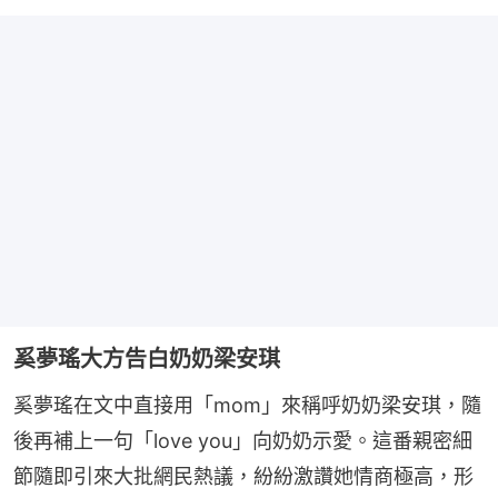
奚夢瑤大方告白奶奶梁安琪
奚夢瑤在文中直接用「mom」來稱呼奶奶梁安琪，隨
後再補上一句「love you」向奶奶示愛。這番親密細
節隨即引來大批網民熱議，紛紛激讚她情商極高，形