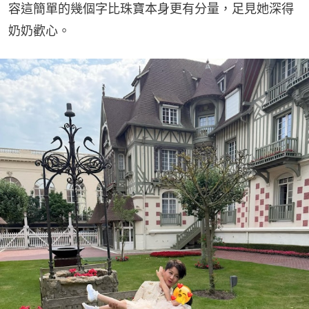
容這簡單的幾個字比珠寶本身更有分量，足見她深得
奶奶歡心。