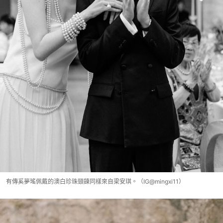
有傳奚夢瑤佩戴的澳白珍珠頸鍊同樣來自梁安琪。（IG@mingxi11）