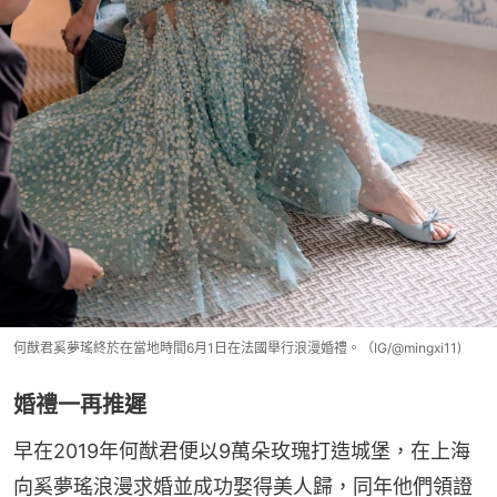
何猷君奚夢瑤終於在當地時間6月1日在法國舉行浪漫婚禮。（IG/@mingxi11)
婚禮一再推遲
早在2019年何猷君便以9萬朵玫瑰打造城堡，在上海
向奚夢瑤浪漫求婚並成功娶得美人歸，同年他們領證