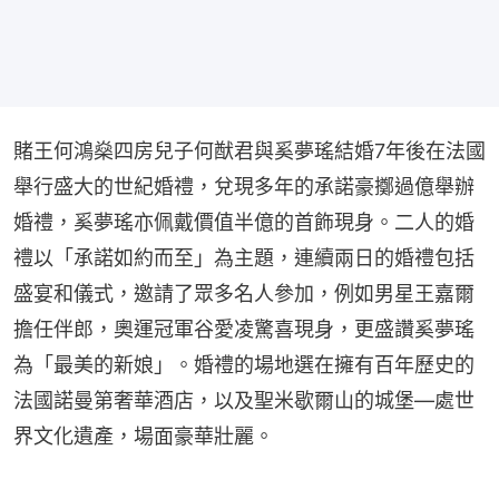
賭王何鴻燊四房兒子何猷君與奚夢瑤結婚7年後在法國
舉行盛大的世紀婚禮，兌現多年的承諾豪擲過億舉辦
婚禮，奚夢瑤亦佩戴價值半億的首飾現身。二人的婚
禮以「承諾如約而至」為主題，連續兩日的婚禮包括
盛宴和儀式，邀請了眾多名人參加，例如男星王嘉爾
擔任伴郎，奧運冠軍谷愛凌驚喜現身，更盛讚奚夢瑤
為「最美的新娘」。婚禮的場地選在擁有百年歷史的
法國諾曼第奢華酒店，以及聖米歇爾山的城堡—處世
界文化遺產，場面豪華壯麗。