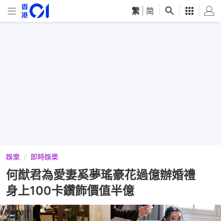
繁
|
简
娛樂
即時娛樂
何猷君為愛妻奚夢瑤豪花過億辦婚禮
身上100卡鑽飾價值半億