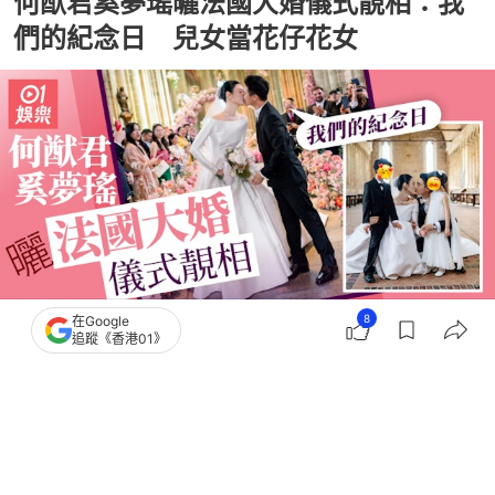
何猷君奚夢瑤曬法國大婚儀式靚相：我
們的紀念日 兒女當花仔花女
8
在Google
追蹤《香港01》
撰文：
張嘉敏
出版：
2026-06-02 09:45
更新：
2026-06-02 17:12