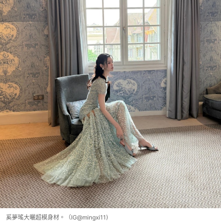
奚夢瑤大曬超模身材。（IG@mingxi11)