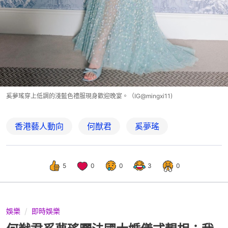
奚夢瑤穿上低調的淺藍色禮服現身歡迎晚宴。（IG@mingxi11)
香港藝人動向
何猷君
奚夢瑤
5
0
0
3
0
娛樂
即時娛樂