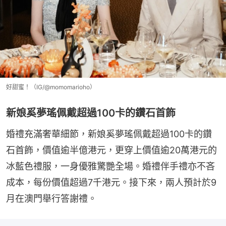
好甜蜜！（IG/@momomarioho）
新娘奚夢瑤佩戴超過100卡的鑽石首飾
婚禮充滿奢華細節，新娘奚夢瑤佩戴超過100卡的鑽
石首飾，價值逾半億港元，更穿上價值逾20萬港元的
冰藍色禮服，一身優雅驚艷全場。婚禮伴手禮亦不吝
成本，每份價值超過7千港元。接下來，兩人預計於9
月在澳門舉行答謝禮。