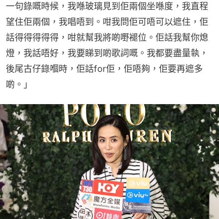
一句錄嘅時候，我喺玻璃見到佢兩個坐喺度，我直程
望住佢兩個，我唱唔到。咁我問佢可唔可以遮住，佢
話得得得得得，咁就幫我將啲嘢褪位。佢話我幫你熄
燈，我話唔好，我要睇到啲歌詞嘅。我都要盡量執，
後尾古仔錄嗰時，佢話for佢，佢唔夠，佢要再遮多
啲。」