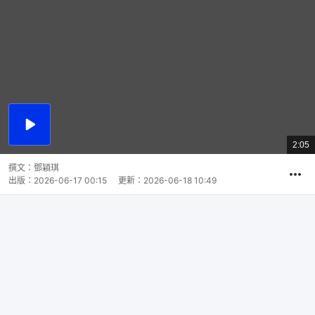
播
放
2:05
總
影
共
片
時
撰文：
鄧穎琪
間
出版：
2026-06-17 00:15
更新：
2026-06-18 10:49