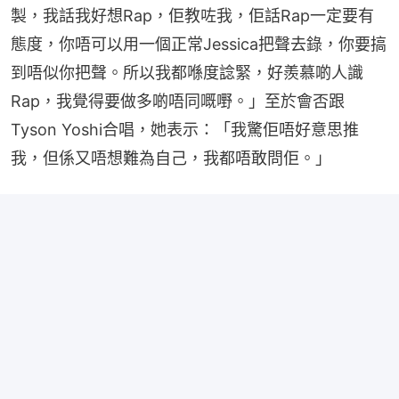
製，我話我好想Rap，佢教咗我，佢話Rap一定要有
態度，你唔可以用一個正常Jessica把聲去錄，你要搞
到唔似你把聲。所以我都喺度諗緊，好羨慕啲人識
Rap，我覺得要做多啲唔同嘅嘢。」至於會否跟
Tyson Yoshi合唱，她表示：「我驚佢唔好意思推
我，但係又唔想難為自己，我都唔敢問佢。」