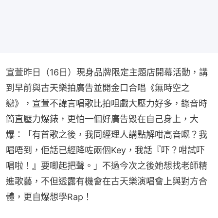
宣萱昨日（16日）現身品牌限定主題店開幕活動，講
到早前與古天樂拍廣告並開金口合唱《無時空之
戀》，宣萱不諱言唱歌比拍咀戲大壓力好多，錄音時
簡直壓力爆錶，更怕一個好廣告毀在自己身上，大
爆：「有首歌之後，我同經理人講點解咁高音嘅？我
唱唔到，佢話已經降咗兩個Key，我話『吓？咁試吓
唱啦！』要唧起把聲。」不過今次之後她想找老師精
進歌藝，不但透露有機會在古天樂演唱會上與對方合
體，更自爆想學Rap！