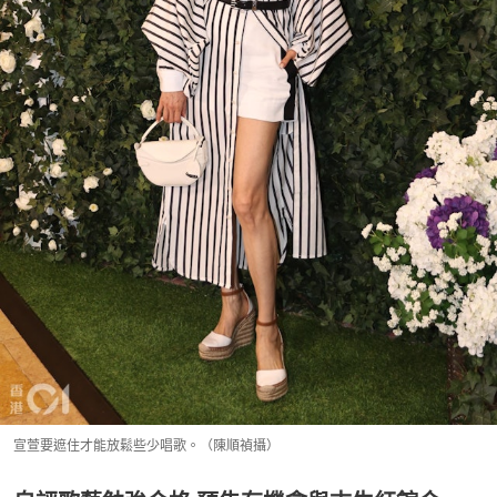
宣萱要遮住才能放鬆些少唱歌。（陳順禎攝）