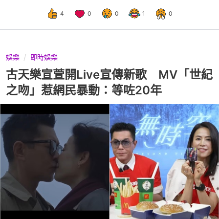
4
0
0
1
0
娛樂
即時娛樂
古天樂宣萱開Live宣傳新歌 MV「世紀
之吻」惹網民暴動：等咗20年