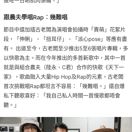
做咗一日啲肌肉係痛。」
跟農夫學唱Rap︰幾難唱
節目中還加插古老闆為演唱會拍攝時「賣萌」花絮片
段，「伸脷」、「扭耳仔」、「派心pose」等應有盡
有。 出道至今，古老闆至少推出5至6張唱片專輯，多
以快歌為主。而在今年推出的多首新歌中，其中一首
就是與組合農夫（陸永、C君）合作的快歌《天下一
家》，歌曲融入大量Hip Hop及Rap的元素，古老闆
首次挑戰唱Rap都坦言不容易：「幾難唱。」還自爆
私下聽歌喜好：「我自己私人時間一首慢歌都唔會
聽。」