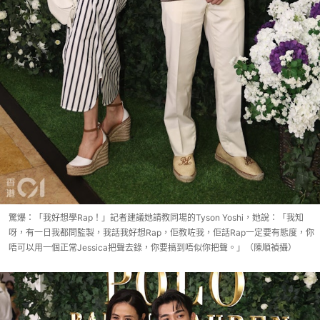
驚爆：「我好想學Rap！」記者建議她請教同場的Tyson Yoshi，她說：「我知
呀，有一日我都問監製，我話我好想Rap，佢教咗我，佢話Rap一定要有態度，你
唔可以用一個正常Jessica把聲去錄，你要搞到唔似你把聲。」（陳順禎攝）