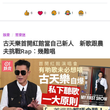
6
0
0
1
1
娛樂
眾樂迷
古天樂首開紅館當自己新人 新歌跟農
夫挑戰Rap︰幾難唱