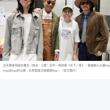
古天樂會與組合農夫（陸永、C君）合作一首快歌《天下一家》，歌曲融入大量Hip
Hop及Rap的元素，古老闆首次挑戰唱Rap。（官方圖片）