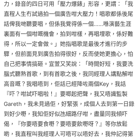
力，錄音的四日可用「壓力爆錶」形容，更謂：「我
直程人生冇試過拍一個廣告咁大壓力！唱歌都係後尾
話俾我哋聽要唱，但係我覺得係一個……喺演藝生涯
裏面有一個咁嘅機會，拍到咁樣，再唱埋歌，係好難
得，所以一定會做。」她指唱歌是最後才進行的步
驟，但前面見到廣告拍得很好，反而使她更擔心，怕
自己把事情搞砸。宣萱又笑說：「時間好短，我要洗
腦式聽熟首歌，到有首歌之後，我同經理人講點解咁
高音嘅？我唱唔到，佢話已經降咗兩個Key，我話
『吓？咁試吓唱啦！』要唧起把聲，我又唔識監製
Gareth，我未見過佢，好緊張，成個人去到第一日錄
到好少嘢，我知佢好似氹細路仔咁，盡量同我傾吓
偈，『你要唔要食嘢？要唔要飲嘢呀？』等你放鬆
啲，我直程叫我經理人可唔可以唔好去，我仲記得第