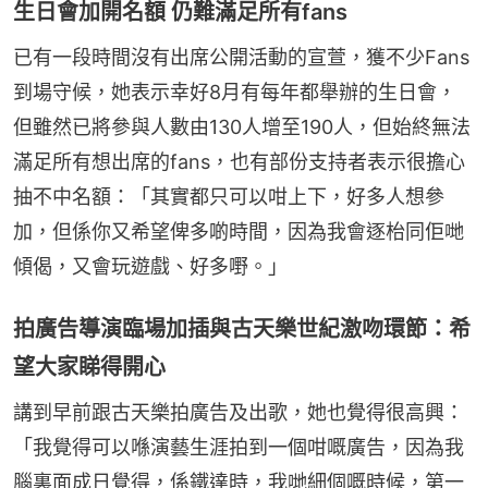
生日會加開名額 仍難滿足所有fans
已有一段時間沒有出席公開活動的宣萱，獲不少Fans
到場守候，她表示幸好8月有每年都舉辦的生日會，
但雖然已將參與人數由130人增至190人，但始終無法
滿足所有想出席的fans，也有部份支持者表示很擔心
抽不中名額：「其實都只可以咁上下，好多人想參
加，但係你又希望俾多啲時間，因為我會逐枱同佢哋
傾偈，又會玩遊戲、好多嘢。」
拍廣告導演臨場加插與古天樂世紀激吻環節：希
望大家睇得開心
講到早前跟古天樂拍廣告及出歌，她也覺得很高興：
「我覺得可以喺演藝生涯拍到一個咁嘅廣告，因為我
腦裏面成日覺得，係鐵達時，我哋細個嘅時候，第一