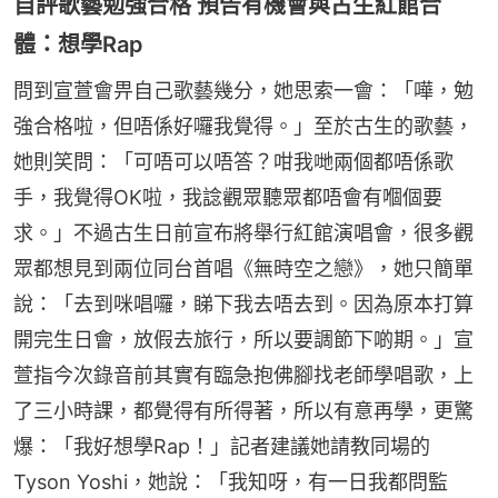
自評歌藝勉強合格 預告有機會與古生紅館合
體：想學Rap
問到宣萱會畀自己歌藝幾分，她思索一會：「嘩，勉
強合格啦，但唔係好囉我覺得。」至於古生的歌藝，
她則笑問：「可唔可以唔答？咁我哋兩個都唔係歌
手，我覺得OK啦，我諗觀眾聽眾都唔會有嗰個要
求。」不過古生日前宣布將舉行紅館演唱會，很多觀
眾都想見到兩位同台首唱《無時空之戀》，她只簡單
說：「去到咪唱囉，睇下我去唔去到。因為原本打算
開完生日會，放假去旅行，所以要調節下啲期。」宣
萱指今次錄音前其實有臨急抱佛腳找老師學唱歌，上
了三小時課，都覺得有所得著，所以有意再學，更驚
爆：「我好想學Rap！」記者建議她請教同場的
Tyson Yoshi，她說：「我知呀，有一日我都問監