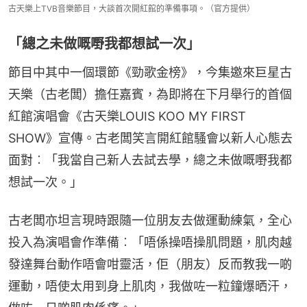
古天樂上TVB音樂節目，大談首次開紅館的準備事項。（官方提供）
「總之未做嘅嘢我都想試一次」
節目中其中一個環節《勁歌金榜》，今集邀來巨星古
天樂（古老闆）擔任嘉賓，為即將在下月舉行的首個
紅館演唱會《古天樂LOUIS KOO MY FIRST 
SHOW》宣傳。古老闆笑言開紅館騷會以新人心態去
面對︰「我當自己新人去試去學，總之未做嘅嘢我都
想試一次。」
古老闆亦坦言現時跟隨一位朋友去做運動練氣，全心
投入為演唱會作準備︰「唔係操唔操肌問題，肌肉越
發達舞台動作唔會咁靈活，佢（朋友）反而教我一啲
運動，唔使太用到身上肌肉，我做咗一粒鐘爆晒汗，