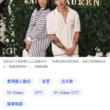
宣萱表示不敢請教Tyson或邀合作：「我驚佢唔好意思推我，但係又唔想難為自
己，我都唔敢問佢。」（陳順禎攝）
香港藝人動向
宣萱
古天樂
01 Video
OTT
01‌ ‌Video‌ ‌OTT
娛樂無窮