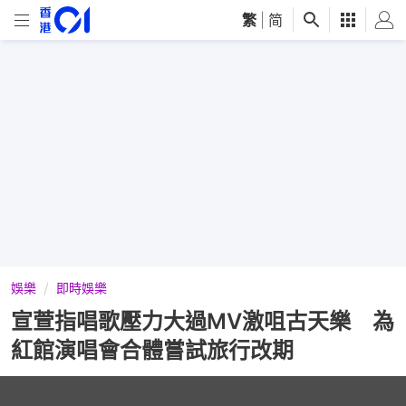
繁
|
简
娛樂
即時娛樂
宣萱指唱歌壓力大過MV激咀古天樂 為
紅館演唱會合體嘗試旅行改期