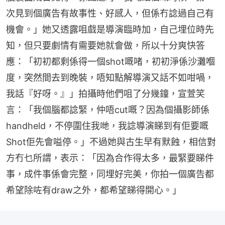
次見到個廣告有故事性、好感人，但係冇諗過自己有
機會。」她又透露咀戲是導演臨時加，自己埋位時先
知，但只要劇情有需要她就會做，所以十分爽快答
應：「初初都剩係得一個shot嘅啫，初初淨係沙灘嗰
度，突然間去到晚裝，唔知點解導演又話不如咁喎，
我話『好呀。』」拍攝時他們咀了分幾鐘，宣萱笑
言：「我個腦都諗緊，仲唔cut嘅？因為個攝影師係
handheld，不停圍住我哋，我諗導演睇到有佢要嘅
Shot佢先會嗌停。」不過她與古生早有默蝕，相信對
方冇乜所謂，表示：「因為合作得太多，最緊要睇件
事，成件事係會完整，同埋好完美，你拍一個廣告都
希望除咗有draw之外，都希望睇得開心。」