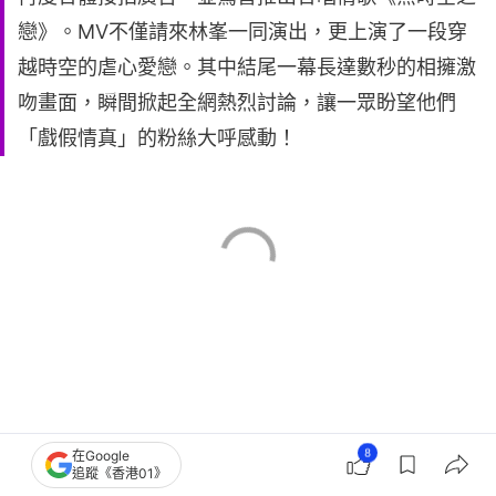
戀》。MV不僅請來林峯一同演出，更上演了一段穿
越時空的虐心愛戀。其中結尾一幕長達數秒的相擁激
吻畫面，瞬間掀起全網熱烈討論，讓一眾盼望他們
「戲假情真」的粉絲大呼感動！
8
在Google
追蹤《香港01》