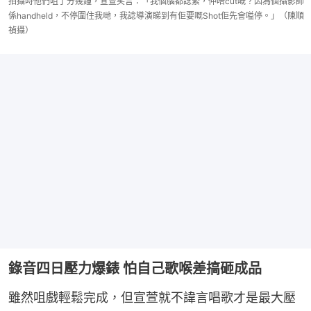
拍攝時他們咀了分幾鐘，宣萱笑言：「我個腦都諗緊，仲唔cut嘅？因為個攝影師
係handheld，不停圍住我哋，我諗導演睇到有佢要嘅Shot佢先會嗌停。」（陳順
禎攝）
錄音四日壓力爆錶 怕自己歌喉差搞砸成品
雖然咀戲輕鬆完成，但宣萱就不諱言唱歌才是最大壓