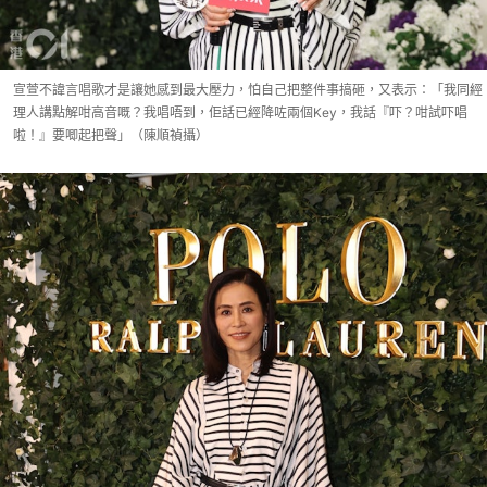
宣萱不諱言唱歌才是讓她感到最大壓力，怕自己把整件事搞砸，又表示：「我同經
理人講點解咁高音嘅？我唱唔到，佢話已經降咗兩個Key，我話『吓？咁試吓唱
啦！』要唧起把聲」（陳順禎攝）