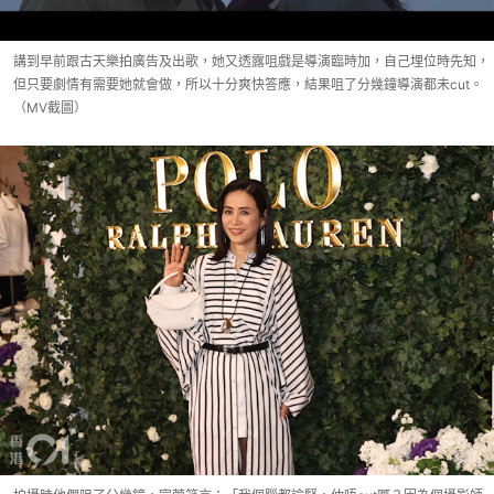
講到早前跟古天樂拍廣告及出歌，她又透露咀戲是導演臨時加，自己埋位時先知，
但只要劇情有需要她就會做，所以十分爽快答應，結果咀了分幾鐘導演都未cut。
（MV截圖）