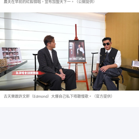
農夫在早前的紅館個唱，宣布加盟天下一。（公關提供）
古天樂跟許文軒（Edmond）大爆自己私下唔聽慢歌。（官方提供）