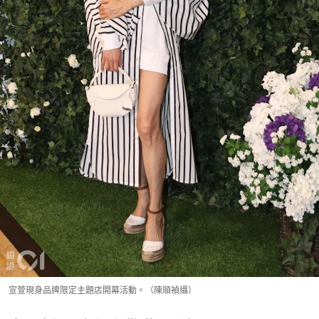
宣萱現身品牌限定主題店開幕活動。（陳順禎攝）