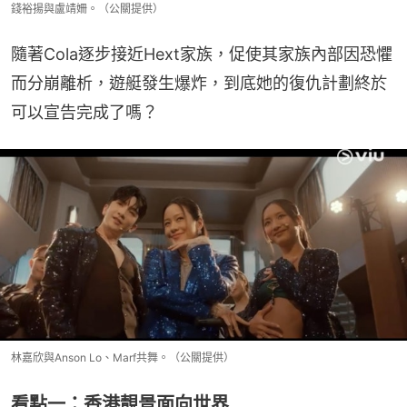
錢裕揚與盧靖姍。（公關提供）
隨著Cola逐步接近Hext家族，促使其家族內部因恐懼
而分崩離析，遊艇發生爆炸，到底她的復仇計劃終於
可以宣告完成了嗎？
林嘉欣與Anson Lo、Marf共舞。（公關提供）
看點一：香港靚景面向世界