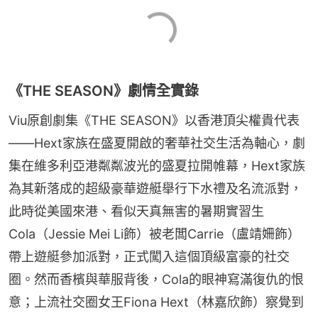
《THE SEASON》劇情全實錄
Viu原創劇集《THE SEASON》以香港頂尖權貴代表
——Hext家族在盛夏開啟的奢華社交生活為軸心，劇
集在維多利亞港粼粼波光的盛夏拉開帷幕，Hext家族
為其新落成的超級豪華遊艇舉行下水禮及名流派對，
此時從美國來港、看似天真無害的暑期實習生
Cola（Jessie Mei Li飾）被老闆Carrie（盧靖姍飾）
帶上遊艇參加派對，正式闖入這個頂級富豪的社交
圈。然而香檳與華服背後，Cola的眼神寫滿復仇的恨
意；上流社交圈女王Fiona Hext（林嘉欣飾）察覺到