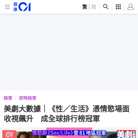
繁
|
简
娛樂
即時娛樂
美劇大數據｜《性／生活》憑情慾場面
收視飆升 成全球排行榜冠軍