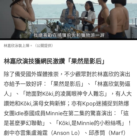
林嘉欣泳裝上陣。（公關提供）
林嘉欣演技獲網民激讚「果然是影后」
除了備受國外媒體推崇，不少觀眾對於林嘉欣的演出
亦給予一致好評：「果然是影后」、「林嘉欣氣勢逼
人」、「她面對Kōki,的凌厲眼神令人難忘」，有人大
讚她和Kōki,演母女夠新鮮；亦有Kpop迷捕捉到熱爆
女團idle泰國成員Minnie在第二集的驚喜演出：「這
是甚麼夢幻聯動」、「Kōki,是Minnie的小粉絲嗎」！
劇中亦雲集盧瀚霆（Anson Lo）、邱彥筒（Marf）