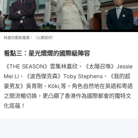
林嘉欣霸氣獲讚，（公關提供）
看點三：星光熠熠的國際級陣容
《THE SEASON》雲集林嘉欣、《太陽召喚》Jessie 
Mei Li、《波西傑克森》Toby Stephens、《我的超
豪男友》吳育剛、Kōki,等，角色自然地在英語和粵語
之間流暢切換，更凸顯了香港作為國際都會的獨特文
化底蘊！