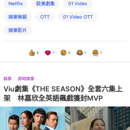
Netflix
歐美劇集
01 Video
娛樂無窮
OTT
01‌ ‌Video‌ ‌OTT
娛樂影片
8
1
0
1
1
娛樂
即時娛樂
Viu劇集《THE SEASON》全套六集上
架 林嘉欣全英語飆戲獲封MVP