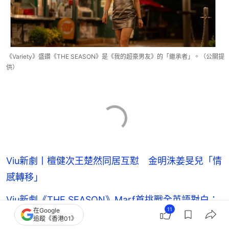
《Variety》盛讚《THE SEASON》是《我的超豪男友》的「繼承者」。（公關提
供）
Viu新劇丨檀健次王楚然同居互懟 金明洙姜旻兒「情
感轉移」
Viu新劇《THE SEASON》Marf首挑戰全英語對白：
11
在Google
唔係容易
追蹤《香港01》