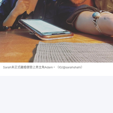
Sarah未正式離婚便戀上男主角Adam。（IG/@sarahshahi）