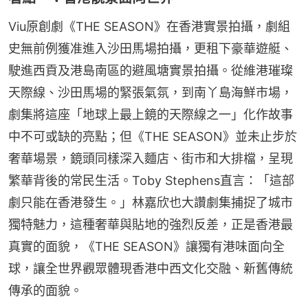
Viu原創劇《THE SEASON》在香港實景拍攝，劇組
史無前例獲准進入沙田馬場拍攝，更租下豪華遊艇、
駛進西貢及港島南區的避風塘實景拍攝。從維港璀璨
天際線、沙田馬場的緊張氣氛，到南丫島海鮮市場，
劇集將這座「地球上最上鏡的天際線之一」化作故事
中不可或缺的亮點；但《THE SEASON》並未止步於
奢華場景，鏡頭同樣深入麵店、街市和大排檔，呈現
繁華背後的常民生活。Toby Stephens直言：「這部
劇只能在香港發生。」林嘉欣也大讚劇集捕捉了城市
獨特魅力，這種奢華與貼地的強烈反差，正是香港最
真實的面貌，《THE SEASON》讓獨有港味面向全
球，讓全世界觀眾體現香港中西文化交融、新舊傳統
傳承的面貌。