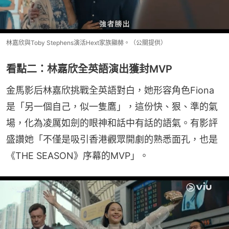
林嘉欣與Toby Stephens演活Hext家族顯赫。（公關提供）
看點二：林嘉欣全英語演出獲封MVP
金馬影后林嘉欣挑戰全英語對白，她形容角色Fiona
是「另一個自己，似一隻鷹」，這份快、狠、準的氣
場，化為凌厲如劍的眼神和話中有話的語氣。有影評
盛讚她「不僅是吸引香港觀眾開劇的熟悉面孔，也是
《THE SEASON》序幕的MVP」。