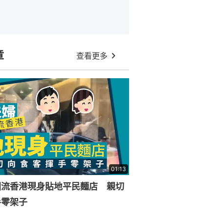
章
查看更多
01:13
回流香港現身貼地平民麵店 親切
手零架子