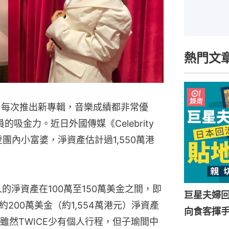
熱門文
氣，每次推出新專輯，音樂成績都非常優
吸金力。近日外國傳媒《Celebrity
榮登團內小富婆，淨資產估計過1,550萬港
的淨資產在100萬至150萬美金之間，即
巨星夫婦
擁約200萬美金（約1,554萬港元）淨資產
向食客揮
雖然TWICE少有個人行程，但子瑜間中