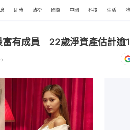
息
即時
熱榜
國際
中國
科技
生活
體
最富有成員 22歲淨資產估計逾1
29