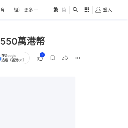
育
經濟
更多
01深圳
繁
觀點
|
简
健康
好食玩飛
登入
女
550萬港幣
2
在Google
追蹤《香港01》