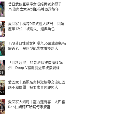
昔日武俠巨星奉女成婚再老來得子
79歲與太太深圳拍拖獲激讚靚仔
愛回家｜橫跨9年終迎大結局 回顧
歷年12位「被消失」經典角色
TVB昔日性感女神曝光55歲素顏被指
變蒼老 孭巨型紙袋衣着極路人
「四料冠軍」51歲激瘦被指撞樣Do
姐 Deep V騷纖腿近年被指變樣
:38
愛回家｜滕麗名與林淑敏零交流拒回
應不和傳聞 被要求合照即閃人
:59
愛回家大結局｜龍力蓮有喜 大四喜
Rap住講拜拜暗藏傳承驚喜