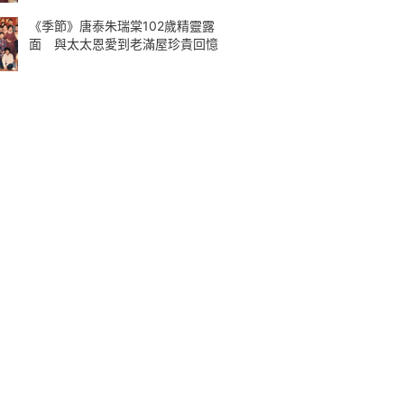
《季節》唐泰朱瑞棠102歲精靈露
面 與太太恩愛到老滿屋珍貴回憶