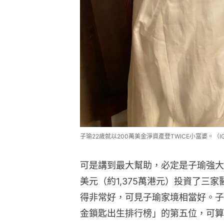
子瑜22歲就以200萬美金淨資產登TWICE小富婆。（IG/@
可是講到最大幫助，必定是子瑜強大
美元（約1,375萬港元）投資了三
得非常好，可見子瑜家境相當好。子瑜
金鎖匙出生排行榜」的第五位，可算