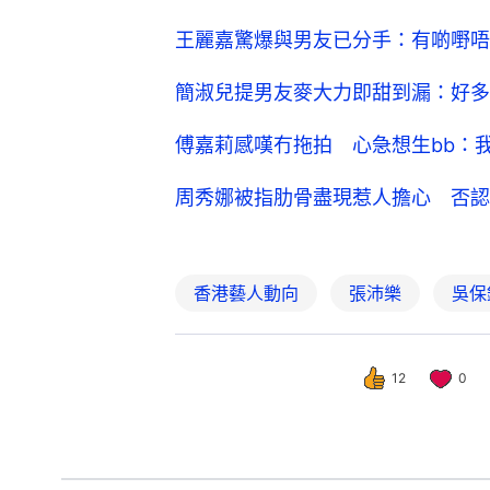
王麗嘉驚爆與男友已分手：有啲嘢唔
簡淑兒提男友麥大力即甜到漏：好多
傅嘉莉感嘆冇拖拍 心急想生bb：
周秀娜被指肋骨盡現惹人擔心 否認
香港藝人動向
張沛樂
吳保
12
0