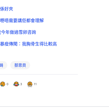
係好夾
嘢唔需要講佢都會理解
我今年做過雪卵咨詢
暴瘦傳聞：我胸骨生得比較高
錡
蔡思貝
0
3
11