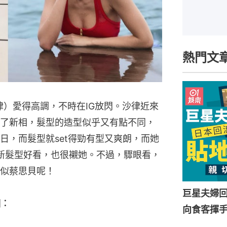
熱門文
律）愛得高調，不時在IG放閃。沙律近來
了新相，髮型的造型似乎又有點不同，
日，而髮型就set得勁有型又爽朗，而她
的新髮型好看，也很襯她。不過，驟眼看，
似蔡思貝呢！
巨星夫婦
相︰
向食客揮