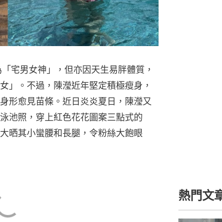
46歲莊思
藍豹紋比
為「宅男女神」，但亦因天生易胖體質，
女」。不過，陳瀅近年堅定積極瘦身，
身形愈見苗條。近日炎炎夏日，陳瀅又
泳池照，穿上紅色花花圖案三點式的
大晒其小蠻腰和長腿，令粉絲大飽眼
01