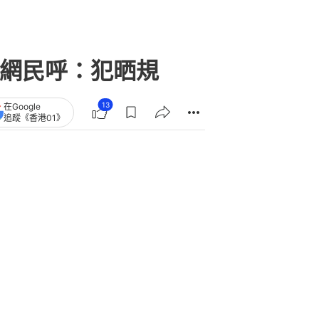
惑網民呼：犯晒規
13
在Google
追蹤《香港01》
章
查看更多