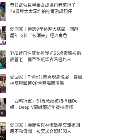
昔日武俠巨星奉女成婚再老來得子
79歲與太太深圳拍拖獲激讚靚仔
愛回家｜橫跨9年終迎大結局 回顧
歷年12位「被消失」經典角色
TVB昔日性感女神曝光55歲素顏被指
變蒼老 孭巨型紙袋衣着極路人
愛回家｜Philip仔驚喜現身晚宴 暴風
抽高與輝蓮CP合體場面溫馨
「四料冠軍」51歲激瘦被指撞樣Do
姐 Deep V騷纖腿近年被指變樣
:38
愛回家｜滕麗名與林淑敏零交流拒回
應不和傳聞 被要求合照即閃人
:59