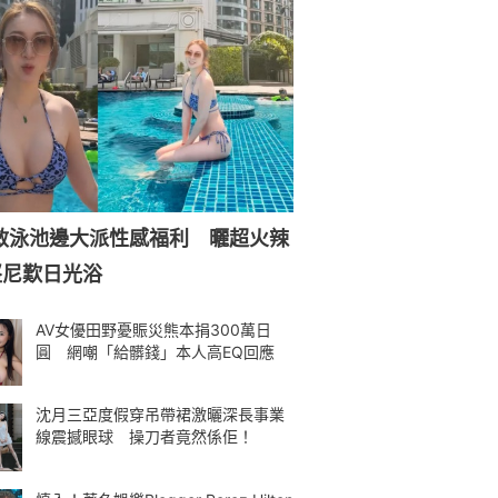
游嘉欣墨西哥度假大派夏日福利 磚
紅三點式盡騷玲瓏浮凸惹火身材
陳楨怡雨中街拍成最美風景線 穿
Low Cut抹胸裙露腰大曬事業線
陳熙蕊白色比堅尼池邊熱舞 甜美放
電盡騷緊實蟻腰殺傷力爆燈