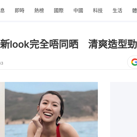
息
即時
熱榜
國際
中國
科技
生活
體
新look完全唔同晒 清爽造型
43