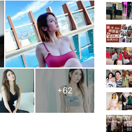
+
62
01
02