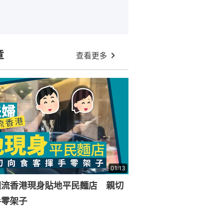
章
查看更多
01:13
回流香港現身貼地平民麵店 親切
手零架子