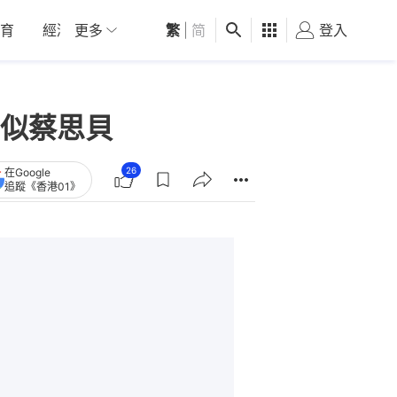
育
經濟
更多
01深圳
繁
觀點
|
简
健康
好食玩飛
登入
女
勁似蔡思貝
26
在Google
追蹤《香港01》