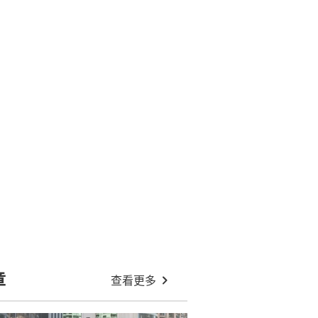
敏泳池邊大派性感福利 曬超火辣
堅尼歎日光浴
AV女優田野憂賑災熊本捐300萬日
圓 網嘲「給髒錢」本人高EQ回應
沈月三亞度假穿吊帶裙激曬深長事業
線震撼眼球 操刀者竟然係佢！
慎入！著名娛樂Blogger Perez Hilton
直播掏刀自殘 警急破門搶救
TVB司儀朱凱婷俯伏泳池騷傲人上
圍 年近半百身上零贅肉震撼網民
:17