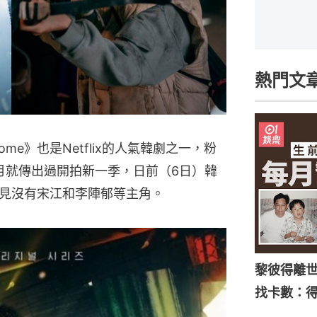
熱門文
ome》也是Netflix的人氣韓劇之一，粉
月就傳出過開拍新一季，日前（6日）韓
見沒有宋江和李陣郁等主角。
黎彼得離
找卡數：