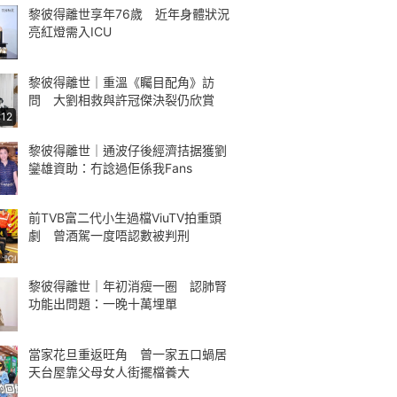
黎彼得離世享年76歲 近年身體狀況
亮紅燈需入ICU
黎彼得離世｜重溫《矚目配角》訪
問 大劉相救與許冠傑決裂仍欣賞
:12
黎彼得離世｜通波仔後經濟拮据獲劉
鑾雄資助：冇諗過佢係我Fans
前TVB富二代小生過檔ViuTV拍重頭
劇 曾酒駕一度唔認數被判刑
黎彼得離世｜年初消瘦一圈 認肺腎
功能出問題：一晚十萬埋單
當家花旦重返旺角 曾一家五口蝸居
天台屋靠父母女人街擺檔養大