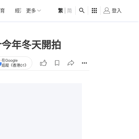
育
經濟
更多
01深圳
繁
觀點
|
简
健康
好食玩飛
登入
女
計今年冬天開拍
在Google
追蹤《香港01》