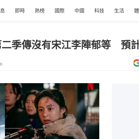
息
即時
熱榜
國際
中國
科技
生活
體
e》第二季傳沒有宋江李陣郁等 預
30