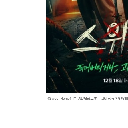
《Sweet Home》再傳出拍第二季，但卻只有李施昤和朴