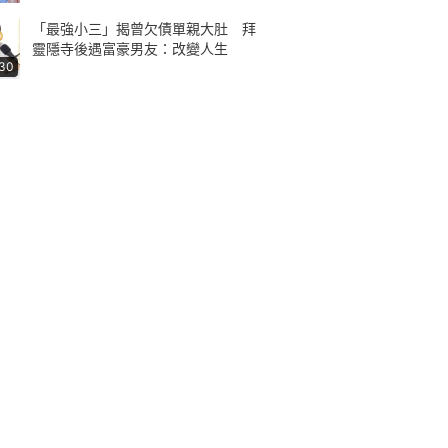
「最強小三」揭曾欠債單親大肚 拜
靈隱寺後遇富豪男友：改變人生
:30