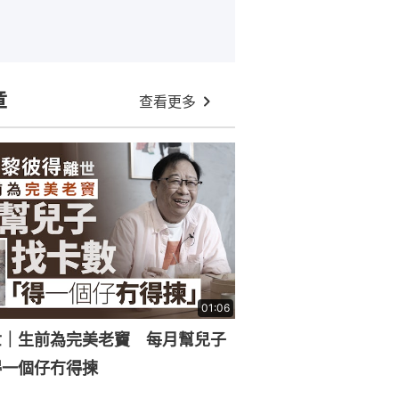
章
查看更多
01:06
世｜生前為完美老竇 每月幫兒子
得一個仔冇得揀