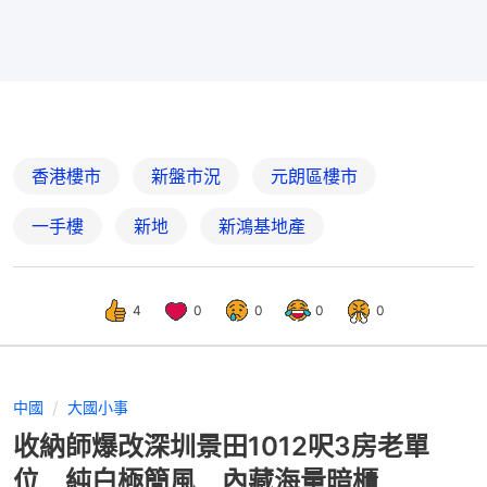
香港樓市
新盤市況
元朗區樓市
一手樓
新地
新鴻基地產
4
0
0
0
0
中國
大國小事
收納師爆改深圳景田1012呎3房老單
位 純白極簡風 內藏海量暗櫃