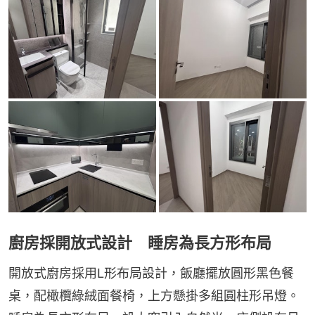
廚房採開放式設計 睡房為長方形布局
開放式廚房採用L形布局設計，飯廳擺放圓形黑色餐
桌，配橄欖綠絨面餐椅，上方懸掛多組圓柱形吊燈。