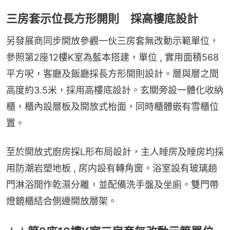
三房套示位長方形開則 採高樓底設計
另發展商同步開放參觀一伙三房套無改動示範單位，
參照第2座12樓K室為藍本搭建，單位 , 實用面積568
平方呎，客廳及飯廳採長方形開則設計。層與層之間
高度約3.5米，採用高樓底設計。玄關旁設一體化收納
櫃，櫃內設層板及開放式枱面，同時櫃體嵌有雪櫃位
置。
至於開放式廚房採L形布局設計，主人睡房及睡房均採
用防潮岩塑地板 , 房内設有轉角窗。浴室設有玻璃趟
門淋浴間作乾濕分離，並配備洗手盤及坐廁。雙門帶
燈鏡櫃結合側邊開放層架。