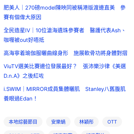
肥美人｜270磅model陳映同被稱港版渡邊直美 參
賽有個偉大原因
全民造星IV｜10位滄海遺珠參賽者 醫護代表Ash、
咖喱被out好唔抵
高海寧着瑜伽服曬曲線身形 施展軟骨功將身體對摺
ViuTV選美比賽邊位發展最好？ 張沛樂沙律《美選
D.n.A》之後紅咗
i.SWIM｜MIRROR成員集體曬肌 Stanley八舊腹肌
養眼過Edan！
本地綜藝節目
安樂蝸
林穎彤
OTT