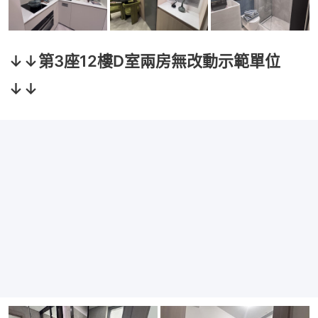
↓↓第3座12樓D室兩房無改動示範單位
↓↓