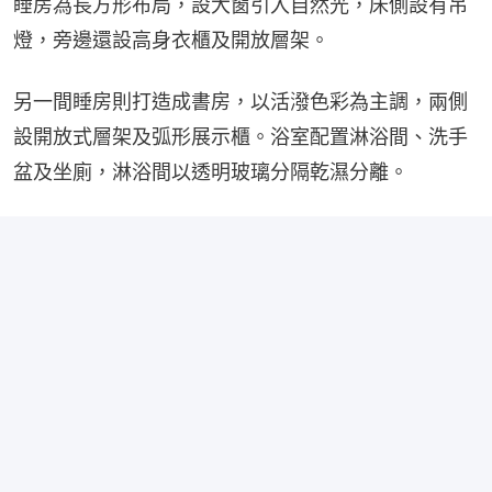
睡房為長方形布局，設大窗引入自然光，床側設有吊
燈，旁邊還設高身衣櫃及開放層架。
另一間睡房則打造成書房，以活潑色彩為主調，兩側
設開放式層架及弧形展示櫃。浴室配置淋浴間、洗手
盆及坐廁，淋浴間以透明玻璃分隔乾濕分離。