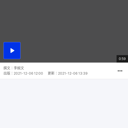
播
放
0:59
總
影
共
片
時
撰文：
李婉文
間
出版：
2021-12-06 12:00
更新：
2021-12-06 13:39