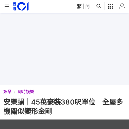
繁
|
简
娛樂
即時娛樂
安樂蝸｜45萬豪裝380呎單位 全屋多
機關似變形金剛