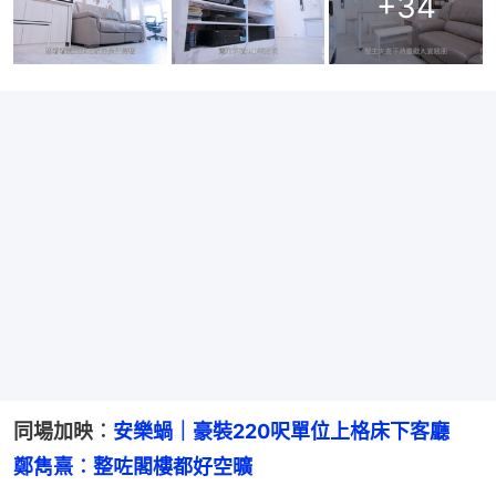
+
34
同場加映︰
安樂蝸｜豪裝220呎單位上格床下客廳　
鄭雋熹︰整咗閣樓都好空曠