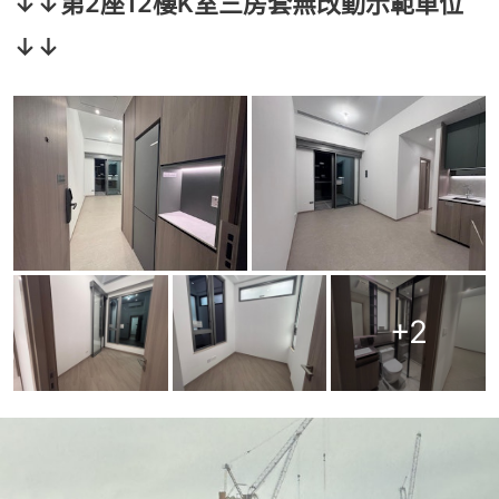
↓↓第2座12樓K室三房套無改動示範單位
↓↓
+
2