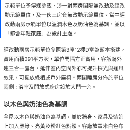
示範單位予傳媒參觀，涉一對兩房間隔無改動及經改
動示範單位，及一伙三房套無改動示範單位。當中經
改動兩房示範單位以溫潤木色及奶油色為基調，並以
「都會年輕家庭」為設計主題。
經改動兩房示範單位參照第3座12樓D室為藍本搭建，
實用面積391平方呎，單位間隔方正實用，客飯廳外
連三合一露台，延伸室內空間外亦可提升採光與通風
效果，可擺放綠植或戶外座椅。兩間睡房分佈於單位
兩側 ; 浴室及開放式廚房設於大門一旁。
以木色與奶油色為基調
全屋以木色與奶油色為基調，並於牆身、家具及裝飾
上加入墨綠、亮黃及粉紅色點綴。客廳放置米白色布