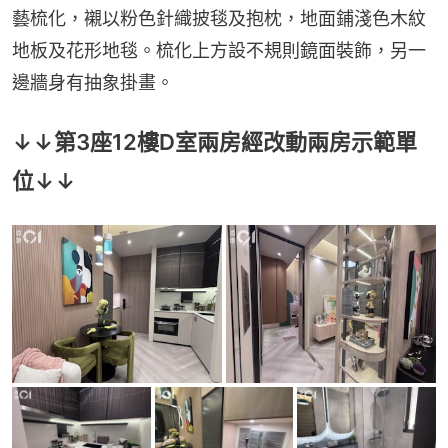
藝梳化，襯以粉色針織披毯及抱枕，地面鋪淺色木紋
地板及花形地毯。梳化上方設不規則鏡面裝飾，另一
邊牆身有抽象掛畫。
↓↓第3座12樓D室兩房經改動兩房示範單
位↓↓