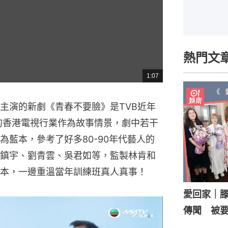
熱門文
1:07
總
共
時
間
主演的新劇《青春不要臉》是TVB近年
代的香港電視行業作為故事情景，劇中若干
藍本，參考了好多80-90年代藝人的
鎮宇、劉青雲、吳君如等，監製林肯和
本，一邊重溫當年訓練班真人真事！
愛回家｜
傳聞 被