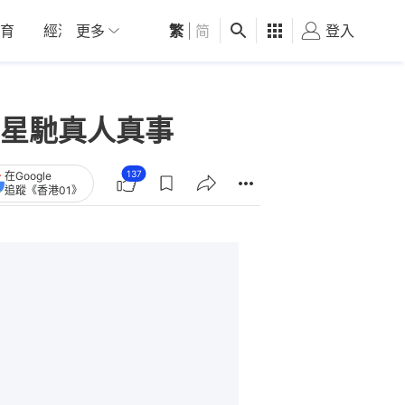
育
經濟
更多
01深圳
繁
觀點
|
简
健康
好食玩飛
登入
女
星馳真人真事
137
在Google
追蹤《香港01》