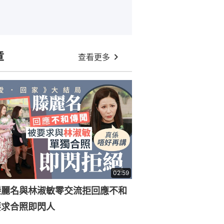
章
查看更多
02:59
滕麗名與林淑敏零交流拒回應不和
要求合照即閃人