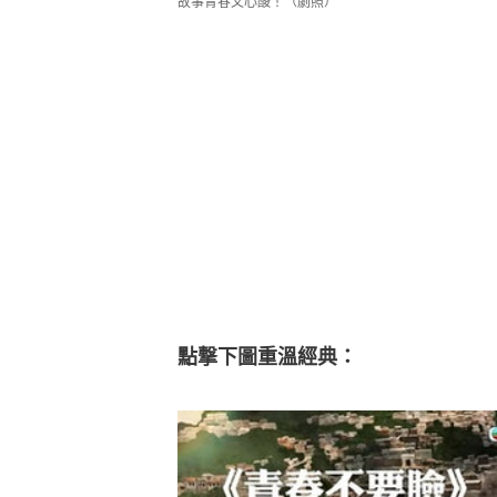
故事青春又心酸！（劇照）
點撃下圖重溫經典：