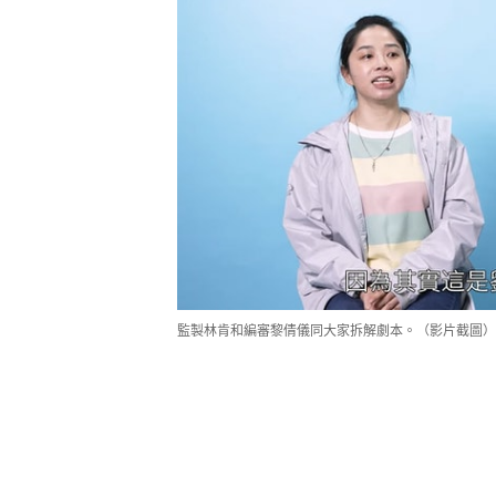
監製林肯和編審黎倩儀同大家拆解劇本。（影片截圖）