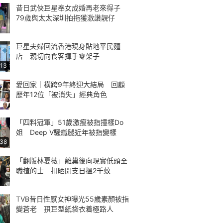
昔日武俠巨星奉女成婚再老來得子
79歲與太太深圳拍拖獲激讚靚仔
巨星夫婦回流香港現身貼地平民麵
店 親切向食客揮手零架子
:13
愛回家｜橫跨9年終迎大結局 回顧
歷年12位「被消失」經典角色
「四料冠軍」51歲激瘦被指撞樣Do
姐 Deep V騷纖腿近年被指變樣
:38
「翻版林夏薇」離巢後向現實低頭全
職揸的士 扣晒開支日搵2千蚊
TVB昔日性感女神曝光55歲素顏被指
變蒼老 孭巨型紙袋衣着極路人