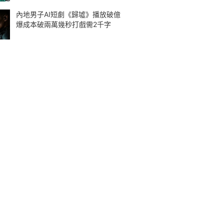
內地男子AI短劇《歸墟》播放破億
爆成本破兩萬幾秒打戲需2千字