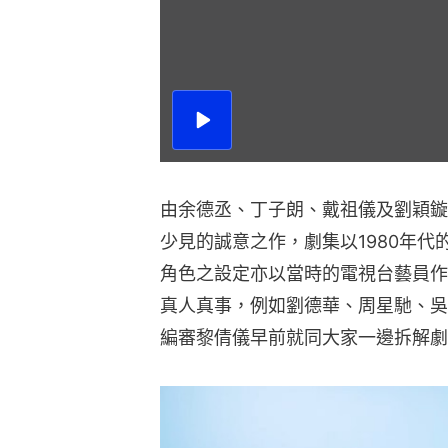
播
放
影
片
由余德丞、丁子朗、戴祖儀及劉穎鏇
少見的誠意之作，劇集以1980年
角色之設定亦以當時的電視台藝員作為
真人真事，例如劉德華、周星馳、吳
編審黎倩儀早前就同大家一邊拆解劇