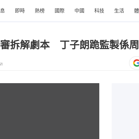
息
即時
熱榜
國際
中國
科技
生活
體
審拆解劇本 丁子朗跪監製係周
51