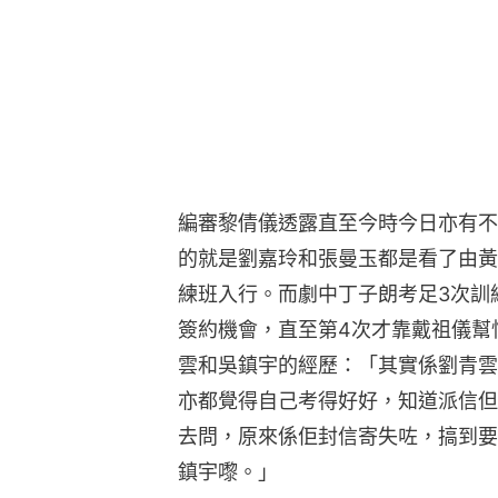
編審黎倩儀透露直至今時今日亦有不
的就是劉嘉玲和張曼玉都是看了由黃
練班入行。而劇中丁子朗考足3次訓
簽約機會，直至第4次才靠戴祖儀幫
雲和吳鎮宇的經歷：「其實係劉青雲
亦都覺得自己考得好好，知道派信但
去問，原來係佢封信寄失咗，搞到要
鎮宇嚟。」